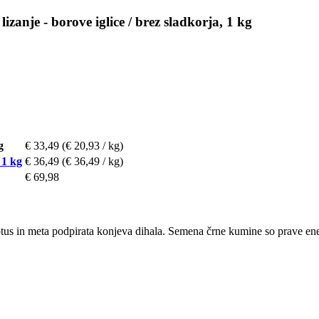
anje - borove iglice / brez sladkorja, 1 kg
g
€ 33,49
(€ 20,93 / kg)
 1 kg
€ 36,49
(€ 36,49 / kg)
€ 69,98
ptus in meta podpirata konjeva dihala. Semena črne kumine so prave en