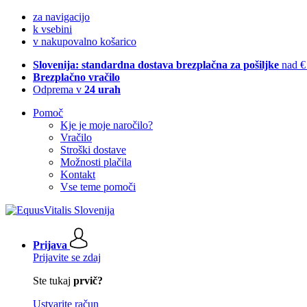
za navigacijo
k vsebini
v nakupovalno košarico
Slovenija: standardna dostava brezplačna za pošiljke
nad €
Brezplačno vračilo
Odprema v
24 urah
Pomoč
Kje je moje naročilo?
Vračilo
Stroški dostave
Možnosti plačila
Kontakt
Vse teme pomoči
Prijava
Prijavite se zdaj
Ste tukaj
prvič?
Ustvarite račun