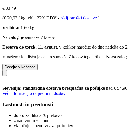
€ 33,49
(
€ 20,93 / kg
, vklj. 22% DDV
-
izklj. stroški dostave
)
Vsebina:
1,60 kg
Na zalogi je samo še 7 kosov
Dostava do torek, 11. avgust
, v kolikor naročite do dne
nedelja do 
V našem skladišču je ostalo samo še 7 kosov tega artikla. Nova zaloga
Dodajte v košarico
Slovenija: standardna dostava brezplačna za pošiljke
nad € 54,90
Več informacij o odpremi in dostavi
Lastnosti in prednosti
dobro za dihala & prebavo
z naravnimi vitamini
vključuje laneno vrv za pritrditev