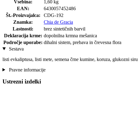
Vsebina:
1,60 kg
EAN:
6430057452486
Št.-Proizvajalca:
CDG-192
Znamka:
Chia de Gracia
Lastnosti:
brez sintetičnih barvil
Deklaracija krme:
dopolnilna krmna mešanica
Področje uporabe:
dihalni sistem, prebava in črevesna flora
Sestava
listi evkaliptusa, listi mete, semena črne kumine, koruza, glukozni sir
Pravne informacije
Ustrezni izdelki