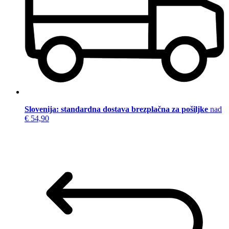
Slovenija: standardna dostava brezplačna za pošiljke
nad
€ 54,90