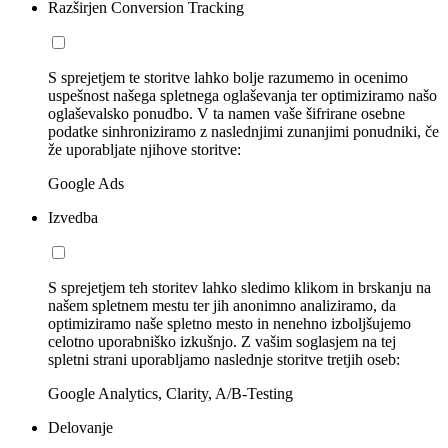
Razširjen Conversion Tracking
S sprejetjem te storitve lahko bolje razumemo in ocenimo
uspešnost našega spletnega oglaševanja ter optimiziramo našo
oglaševalsko ponudbo. V ta namen vaše šifrirane osebne
podatke sinhroniziramo z naslednjimi zunanjimi ponudniki, če
že uporabljate njihove storitve:
Google Ads
Izvedba
S sprejetjem teh storitev lahko sledimo klikom in brskanju na
našem spletnem mestu ter jih anonimno analiziramo, da
optimiziramo naše spletno mesto in nenehno izboljšujemo
celotno uporabniško izkušnjo. Z vašim soglasjem na tej
spletni strani uporabljamo naslednje storitve tretjih oseb:
Google Analytics, Clarity, A/B-Testing
Delovanje