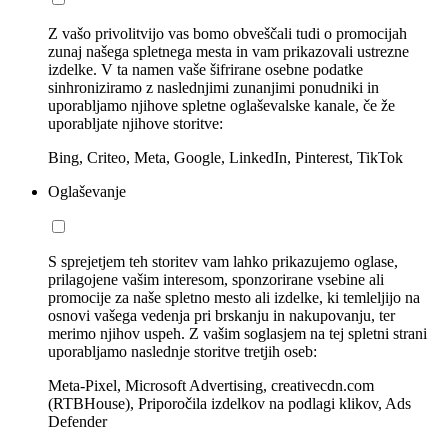
Z vašo privolitvijo vas bomo obveščali tudi o promocijah
zunaj našega spletnega mesta in vam prikazovali ustrezne
izdelke. V ta namen vaše šifrirane osebne podatke
sinhroniziramo z naslednjimi zunanjimi ponudniki in
uporabljamo njihove spletne oglaševalske kanale, če že
uporabljate njihove storitve:
Bing, Criteo, Meta, Google, LinkedIn, Pinterest, TikTok
Oglaševanje
S sprejetjem teh storitev vam lahko prikazujemo oglase,
prilagojene vašim interesom, sponzorirane vsebine ali
promocije za naše spletno mesto ali izdelke, ki temleljijo na
osnovi vašega vedenja pri brskanju in nakupovanju, ter
merimo njihov uspeh. Z vašim soglasjem na tej spletni strani
uporabljamo naslednje storitve tretjih oseb:
Meta-Pixel, Microsoft Advertising, creativecdn.com
(RTBHouse), Priporočila izdelkov na podlagi klikov, Ads
Defender