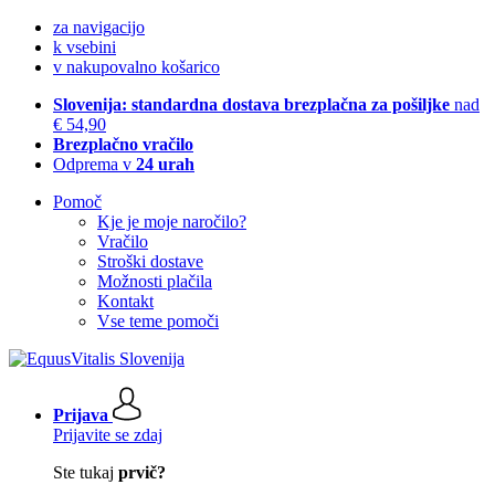
za navigacijo
k vsebini
v nakupovalno košarico
Slovenija: standardna dostava brezplačna za pošiljke
nad
€ 54,90
Brezplačno vračilo
Odprema v
24 urah
Pomoč
Kje je moje naročilo?
Vračilo
Stroški dostave
Možnosti plačila
Kontakt
Vse teme pomoči
Prijava
Prijavite se zdaj
Ste tukaj
prvič?