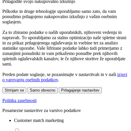
Prilagodite svojo nakupovalno izkušnjo
Piškotke in druge tehnologije uporabljamo samo zato, da vam
ponudimo prilagojeno nakupovalno izkušnjo z vašim osebnim
soglasjem.
Za to zbiramo podatke o naših uporabnikih, njihovem vedenju in
napravah. To uporabljamo za stalno optimizacijo naše spletne strani
in za prikaz prilagojenega oglaševanja in vsebine ter za analizo
statistike uporabe. Vaše šifrirane podatke lahko tudi primerjamo z
zunanjimi ponudniki in vam prikažemo ponudbe prek njihovih
spletnih oglaševalskih kanalov, le če njihove storitve že uporabljate
sami.
Preden podate soglasje, se pozanimajte v nastavitvah in v naši
izjavi
o varovanju osebnih podatkov
.
Strinjam se
Samo obvezno
Prilagajanje nastavitev
Politika zasebnosti
Posamezne nastavitve za varstvo podatkov
Customer match marketing