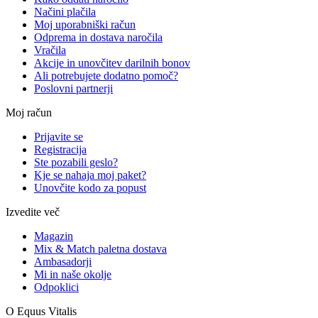
Načini plačila
Moj uporabniški račun
Odprema in dostava naročila
Vračila
Akcije in unovčitev darilnih bonov
Ali potrebujete dodatno pomoč?
Poslovni partnerji
Moj račun
Prijavite se
Registracija
Ste pozabili geslo?
Kje se nahaja moj paket?
Unovčite kodo za popust
Izvedite več
Magazin
Mix & Match paletna dostava
Ambasadorji
Mi in naše okolje
Odpoklici
O Equus Vitalis