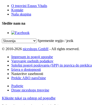
O trgovini Equus Vitalis
Kontakt
Naša skupina
Sledite nam na
Spremenite regijo / jezik
© 2010-2026
niceshops GmbH
- All rights reserved.
Impresum in pogoji uporabe
Varovanje osebnih podatkov
Splošni pogoji poslovanja (SPP) in pravica do preklica
Izjava o dostopnosti
Nastavitve zasebnosti
Preklic ABO naročnine
Podjetje
Druge niceshops trgovine
Kliknite tukaj za odstop od pogodbe