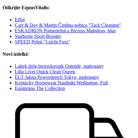
Odkrijte EquusVitalis:
Effol
Carr & Day & Martin Čistilna gobica "Tack Cleaning"
ESKADRON Podsedelnica Bicross Mattgloss, blue
Starhorse Sport Booster
SPEED Peleti "Leicht Fuss"
Novi izdelki:
Lahek dolg brezrokavnik Ostende, mahogany
Lilla Livet Quick Clean Queen
ELT Jakna Powerstretch Tokyo, mahogany
Kentucky Horsewear Naušniki Wellington, Full
Equiprana The Collection