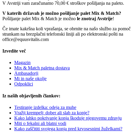
V Avstriji vam zaračunamo 70,00 € stroškov pošiljanja na paleto.
V katerih državah je možno pošiljanje palet Mix & Match?
Pošiljanje palet Mix & Match je možno
le znotraj Avstrije
!
Če imate kakršna koli vprašanja, se obrnite na našo službo za pomoč
strankam na brezplačni telefonski liniji ali po elektronski pošti na
office@equusvitalis.com
Izvedite več
Magazin
Mix & Match paletna dostava
Ambasadorji
Mi in naše okolje
Odpoklici
Iz naših objavljenih člankov:
Testiranje izdelka: odeja za muhe
Vražji krempelj: dober ali slab za konje?
Kako lahko pokrivanje konja škoduje njegovemu zdravju
Miti o fekalni ali blatni vodi
Kako zaščititi svojega konja pred krvosesnimi žuželkami?