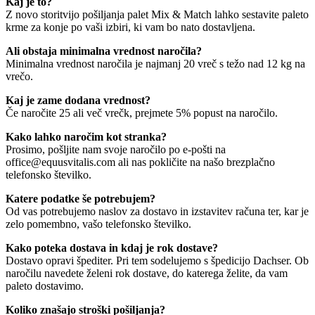
Kaj je to?
Z novo storitvijo pošiljanja palet Mix & Match lahko sestavite paleto
krme za konje po vaši izbiri, ki vam bo nato dostavljena.
Ali obstaja minimalna vrednost naročila?
Minimalna vrednost naročila je najmanj 20 vreč s težo nad 12 kg na
vrečo.
Kaj je zame dodana vrednost?
Če naročite 25 ali več vrečk, prejmete 5% popust na naročilo.
Kako lahko naročim kot stranka?
Prosimo, pošljite nam svoje naročilo po e-pošti na
office@equusvitalis.com ali nas pokličite na našo brezplačno
telefonsko številko.
Katere podatke še potrebujem?
Od vas potrebujemo naslov za dostavo in izstavitev računa ter, kar je
zelo pomembno, vašo telefonsko številko.
Kako poteka dostava in kdaj je rok dostave?
Dostavo opravi špediter. Pri tem sodelujemo s špedicijo Dachser. Ob
naročilu navedete želeni rok dostave, do katerega želite, da vam
paleto dostavimo.
Koliko znašajo stroški pošiljanja?