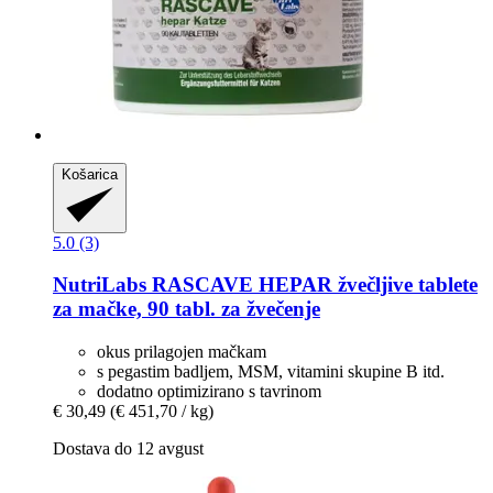
Košarica
5.0 (3)
NutriLabs
RASCAVE HEPAR žvečljive tablete
za mačke, 90 tabl. za žvečenje
okus prilagojen mačkam
s pegastim badljem, MSM, vitamini skupine B itd.
dodatno optimizirano s tavrinom
€ 30,49
(€ 451,70 / kg)
Dostava do 12 avgust