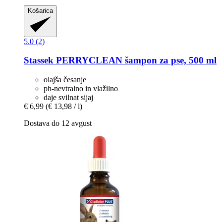
Košarica
5.0 (2)
Stassek
PERRYCLEAN šampon za pse, 500 ml
olajša česanje
ph-nevtralno in vlažilno
daje svilnat sijaj
€ 6,99
(€ 13,98 / l)
Dostava do 12 avgust