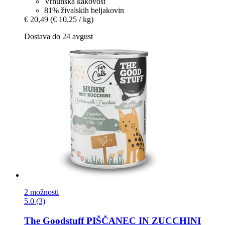
Vrhunska kakovost
81% živalskih beljakovin
€ 20,49
(€ 10,25 / kg)
Dostava do 24 avgust
2 možnosti
5.0 (3)
The Goodstuff
PIŠČANEC IN ZUCCHINI