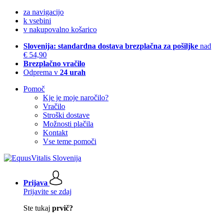
za navigacijo
k vsebini
v nakupovalno košarico
Slovenija: standardna dostava brezplačna za pošiljke
nad
€ 54,90
Brezplačno vračilo
Odprema v
24 urah
Pomoč
Kje je moje naročilo?
Vračilo
Stroški dostave
Možnosti plačila
Kontakt
Vse teme pomoči
Prijava
Prijavite se zdaj
Ste tukaj
prvič?