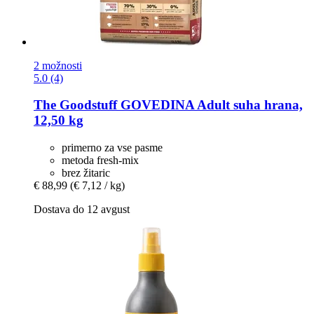
2 možnosti
5.0 (4)
The Goodstuff
GOVEDINA Adult suha hrana,
12,50 kg
primerno za vse pasme
metoda fresh-mix
brez žitaric
€ 88,99
(€ 7,12 / kg)
Dostava do 12 avgust