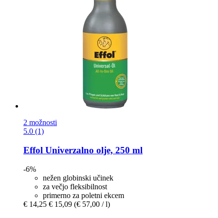
2 možnosti
5.0 (1)
Effol
Univerzalno olje, 250 ml
-6%
nežen globinski učinek
za večjo fleksibilnost
primerno za poletni ekcem
€ 14,25
€ 15,09
(€ 57,00 / l)