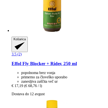
Košarica
3.5 (2)
Effol
Fly Blocker + Rider, 250 ml
popolnoma brez vonja
primerno za človeško uporabo
zanesljiva zaščita več ur
€ 17,19
(€ 68,76 / l)
Dostava do 12 avgust