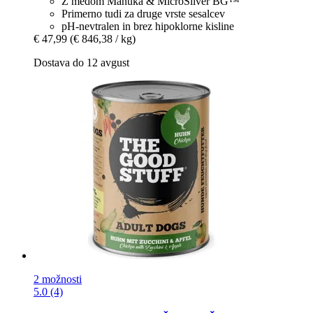
Z medom Manuka & MicroSilver BG™
Primerno tudi za druge vrste sesalcev
pH-nevtralen in brez hipoklorne kisline
€ 47,99
(€ 846,38 / kg)
Dostava do 12 avgust
2 možnosti
5.0 (4)