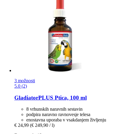
3 možnosti
5.0 (2)
GladiatorPLUS
Ptica, 100 ml
8 vrhunskih naravnih sestavin
podpira naravno ravnovesje telesa
enostavna uporaba v vsakdanjem življenju
€ 24,99
(€ 249,90 / l)