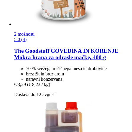
2 možnosti
5.0 (4)
The Goodstuff
GOVEDINA IN KORENJE
Mokra hrana za odrasle mačke, 400 g
70 % svežega mišičnega mesa in drobovine
brez žit in brez arom
naravni konzervans
€ 3,29
(€ 8,23 / kg)
Dostava do 12 avgust