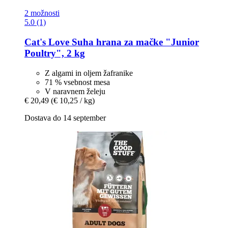
2 možnosti
5.0 (1)
Cat's Love
Suha hrana za mačke "Junior
Poultry", 2 kg
Z algami in oljem žafranike
71 % vsebnost mesa
V naravnem želeju
€ 20,49
(€ 10,25 / kg)
Dostava do 14 september