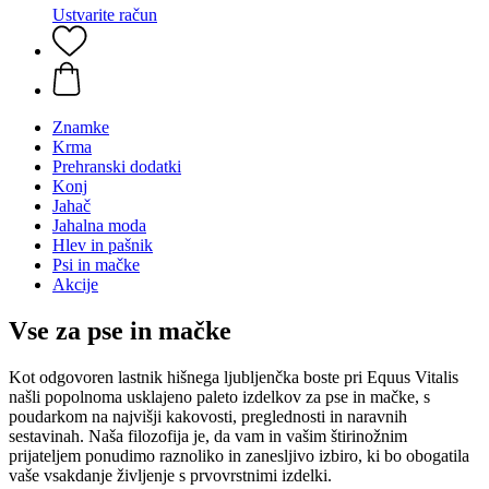
Ustvarite račun
Znamke
Krma
Prehranski dodatki
Konj
Jahač
Jahalna moda
Hlev in pašnik
Psi in mačke
Akcije
Vse za pse in mačke
Kot odgovoren lastnik hišnega ljubljenčka boste pri Equus Vitalis
našli popolnoma usklajeno paleto izdelkov za pse in mačke, s
poudarkom na najvišji kakovosti, preglednosti in naravnih
sestavinah. Naša filozofija je, da vam in vašim štirinožnim
prijateljem ponudimo raznoliko in zanesljivo izbiro, ki bo obogatila
vaše vsakdanje življenje s prvovrstnimi izdelki.