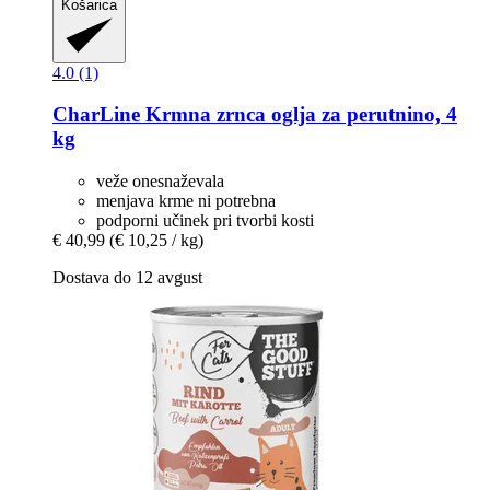
Košarica
4.0 (1)
CharLine
Krmna zrnca oglja za perutnino, 4
kg
veže onesnaževala
menjava krme ni potrebna
podporni učinek pri tvorbi kosti
€ 40,99
(€ 10,25 / kg)
Dostava do 12 avgust