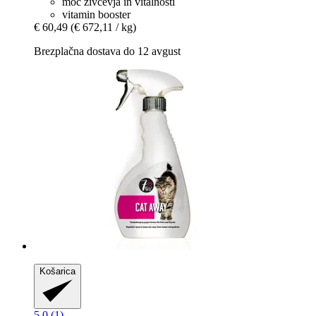
moč živčevja in vitalnosti
vitamin booster
€ 60,49
(€ 672,11 / kg)
Brezplačna dostava do 12 avgust
Košarica
5.0 (1)