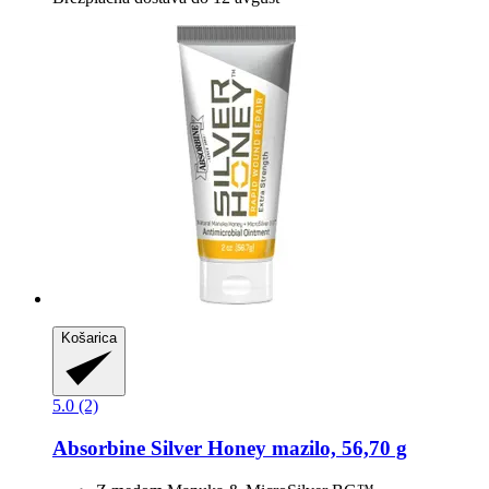
Košarica
5.0 (2)
Absorbine
Silver Honey mazilo, 56,70 g