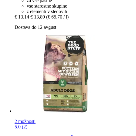
za vse pasme
vse starostne skupine
z elementi v sledovih
€ 13,14
€ 13,89
(€ 65,70 / l)
Dostava do 12 avgust
2 možnosti
5.0 (2)