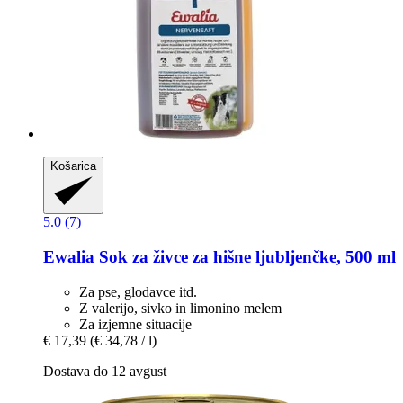
Košarica
5.0 (7)
Ewalia
Sok za živce za hišne ljubljenčke, 500 ml
Za pse, glodavce itd.
Z valerijo, sivko in limonino melem
Za izjemne situacije
€ 17,39
(€ 34,78 / l)
Dostava do 12 avgust