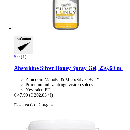
Košarica
5.0 (1)
Absorbine
Silver Honey Spray Gel, 236,60 ml
Z medom Manuka & MicroSilver BG™
Primerno tudi za druge vrste sesalcev
Nevtralen PH
€ 47,99
(€ 202,83 / l)
Dostava do 12 avgust