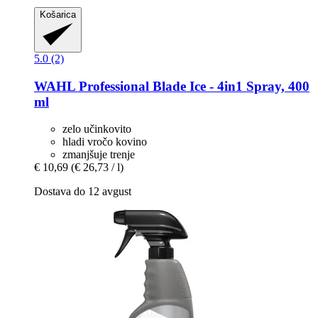
Košarica
5.0 (2)
WAHL Professional
Blade Ice -​ 4in1 Spray, 400
ml
zelo učinkovito
hladi vročo kovino
zmanjšuje trenje
€ 10,69
(€ 26,73 / l)
Dostava do 12 avgust