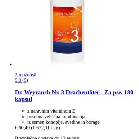
2 možnosti
5.0 (5)
Dr. Weyrauch
Nr. 3 Drachentöter -​ Za pse, 180
kapsul
z naravnim vitaminom E
posebna zeliščna kombinacija
iz semen konoplje, svetline in borage
€ 60,49
(€ 672,11 / kg)
Brezplačna dostava do 12 avgust