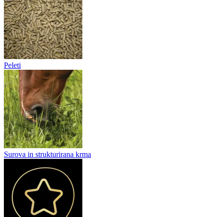
Peleti
Surova in strukturirana krma