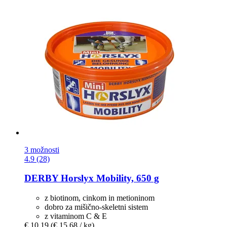
3 možnosti
4.9 (28)
DERBY
Horslyx Mobility, 650 g
z biotinom, cinkom in metioninom
dobro za mišično-skeletni sistem
z vitaminom C & E
€ 10,19
(€ 15,68 / kg)