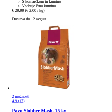
S komarčkom in kumino
Vsebuje črno kumino
€ 29,99
(€ 2,00 / kg)
Dostava do 12 avgust
2 možnosti
4.9 (17)
Pavo
Slobber Mash, 15 kg