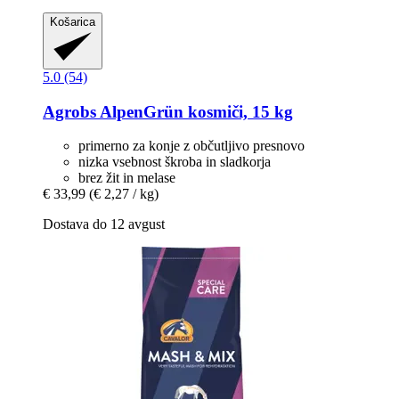
Košarica
5.0 (54)
Agrobs
AlpenGrün kosmiči, 15 kg
primerno za konje z občutljivo presnovo
nizka vsebnost škroba in sladkorja
brez žit in melase
€ 33,99
(€ 2,27 / kg)
Dostava do 12 avgust