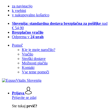
za navigacijo
k vsebini
v nakupovalno košarico
Slovenija: standardna dostava brezplačna za pošiljke
nad
€ 54,90
Brezplačno vračilo
Odprema v
24 urah
Pomoč
Kje je moje naročilo?
Vračilo
Stroški dostave
Možnosti plačila
Kontakt
Vse teme pomoči
Prijava
Prijavite se zdaj
Ste tukaj
prvič?