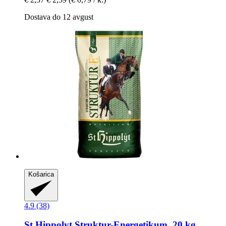
Dostava do 12 avgust
Košarica
4.9 (38)
St.Hippolyt
Struktur-​Energetikum, 20 kg