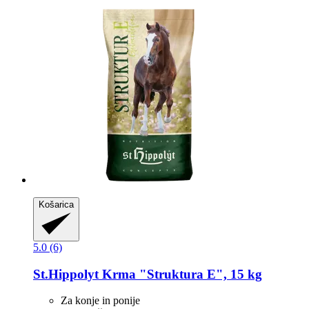
Košarica
5.0 (6)
St.Hippolyt
Krma "Struktura E", 15 kg
Za konje in ponije