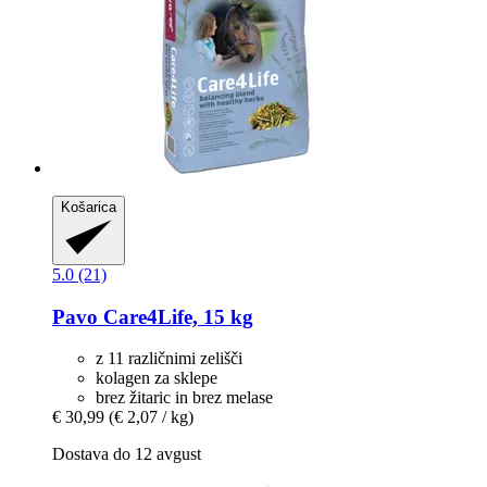
Košarica
5.0 (21)
Pavo
Care4Life, 15 kg
z 11 različnimi zelišči
kolagen za sklepe
brez žitaric in brez melase
€ 30,99
(€ 2,07 / kg)
Dostava do 12 avgust