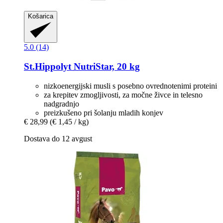
Košarica
5.0 (14)
St.Hippolyt
NutriStar, 20 kg
nizkoenergijski musli s posebno ovrednotenimi proteini
za krepitev zmogljivosti, za močne živce in telesno
nadgradnjo
preizkušeno pri šolanju mladih konjev
€ 28,99
(€ 1,45 / kg)
Dostava do 12 avgust