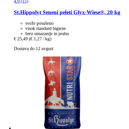
4.9 (15)
St.Hippolyt
Seneni peleti Glyx-​Wiese®, 20 kg
sveže posušeno
visok standard higiene
brez umazanije in prahu
€ 25,49
(€ 1,27 / kg)
Dostava do 12 avgust