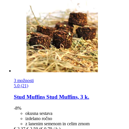
3 možnosti
5.0 (21)
Stud Muffins
Stud Muffins, 3 k.
-8%
okusna sestava
izdelano ročno
z lanenim semenom in celim zrnom
€ 2,37
€ 2,59
(€ 0,79 / k.)