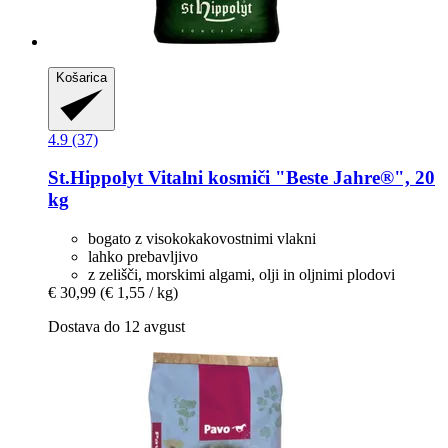
Košarica
4.9 (37)
St.Hippolyt
Vitalni kosmiči "Beste Jahre®", 20
kg
bogato z visokokakovostnimi vlakni
lahko prebavljivo
z zelišči, morskimi algami, olji in oljnimi plodovi
€ 30,99
(€ 1,55 / kg)
Dostava do 12 avgust