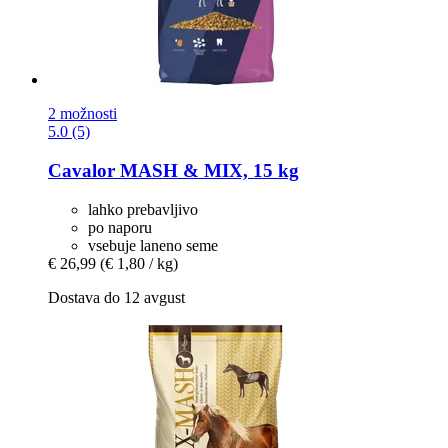
2 možnosti
5.0 (5)
Cavalor
MASH & MIX, 15 kg
lahko prebavljivo
po naporu
vsebuje laneno seme
€ 26,99
(€ 1,80 / kg)
Dostava do 12 avgust