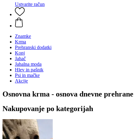
Ustvarite račun
Znamke
Krma
Prehranski dodatki
Konj
Jahač
Jahalna moda
Hlev in pašnik
Psi in mačke
Akcije
Osnovna krma - osnova dnevne prehrane
Nakupovanje po kategorijah