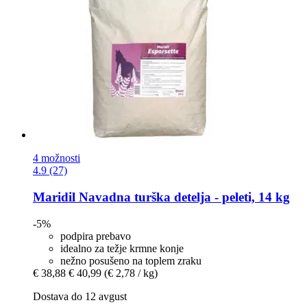
4 možnosti
4.9 (27)
Maridil
Navadna turška detelja -​ peleti, 14 kg
-5%
podpira prebavo
idealno za težje krmne konje
nežno posušeno na toplem zraku
€ 38,88
€ 40,99
(€ 2,78 / kg)
Dostava do 12 avgust