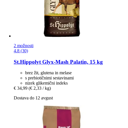
2 možnosti
4.8 (30)
St.Hippolyt
Glyx-​Mash Palatin, 15 kg
brez žit, glutena in melase
s prebiotičnimi sestavinami
nizek glikemični indeks
€ 34,99
(€ 2,33 / kg)
Dostava do 12 avgust