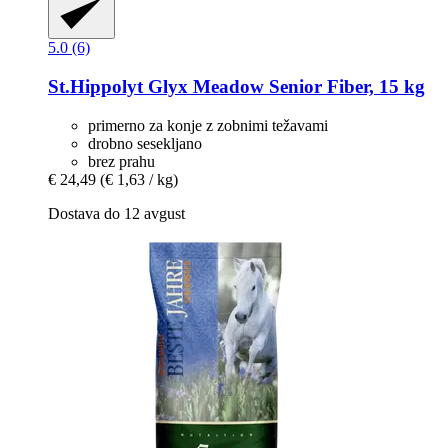
5.0 (6)
St.Hippolyt
Glyx Meadow Senior Fiber, 15 kg
primerno za konje z zobnimi težavami
drobno sesekljano
brez prahu
€ 24,49
(€ 1,63 / kg)
Dostava do 12 avgust