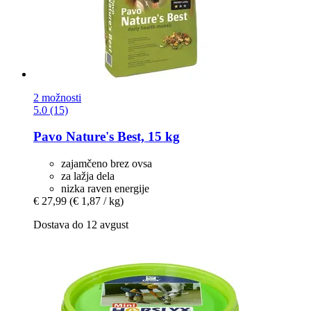
2 možnosti
5.0 (15)
Pavo
Nature's Best, 15 kg
zajamčeno brez ovsa
za lažja dela
nizka raven energije
€ 27,99
(€ 1,87 / kg)
Dostava do 12 avgust