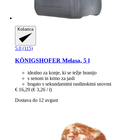
Košarica
5.0 (115)
KÖNIGSHOFER
Melasa, 5 l
idealno za konje, ki se težje hranijo
s senom in krmo za jasli
bogato s sekundarnimi rastlinskimi snovmi
€ 16,29
(€ 3,26 / l)
Dostava do 12 avgust