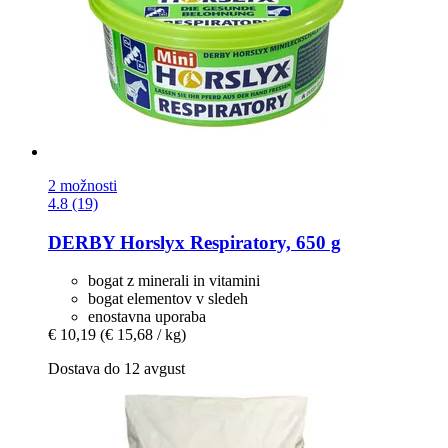
2 možnosti
4.8 (19)
DERBY
Horslyx Respiratory, 650 g
bogat z minerali in vitamini
bogat elementov v sledeh
enostavna uporaba
€ 10,19
(€ 15,68 / kg)
Dostava do 12 avgust