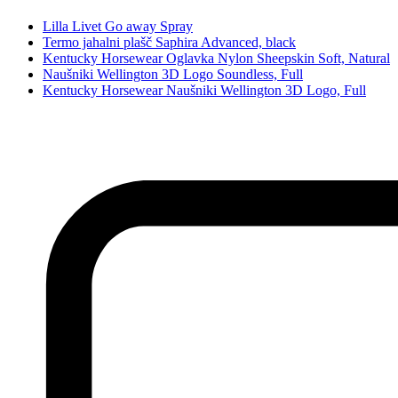
Lilla Livet Go away Spray
Termo jahalni plašč Saphira Advanced, black
Kentucky Horsewear Oglavka Nylon Sheepskin Soft, Natural
Naušniki Wellington 3D Logo Soundless, Full
Kentucky Horsewear Naušniki Wellington 3D Logo, Full