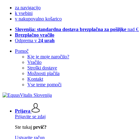
za navigacijo
k vsebini
v nakupovalno košarico
Slovenija: standardna dostava brezplačna za pošiljke
nad €
Brezplačno vračilo
Odprema v
24 urah
Pomoč
Kje je moje naročilo?
Vračilo
Stroški dostave
Možnosti plačila
Kontakt
Vse teme pomoči
Prijava
Prijavite se zdaj
Ste tukaj
prvič?
Ustvarite račun