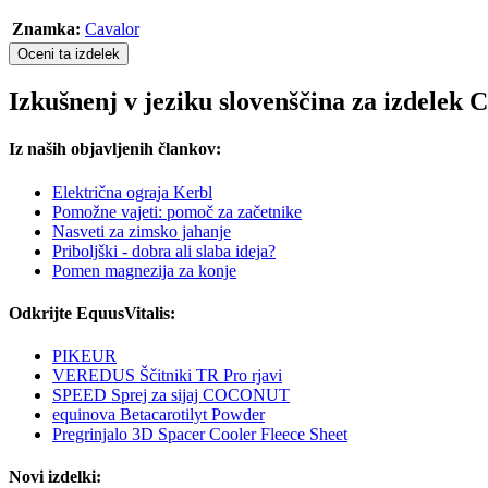
Znamka:
Cavalor
Oceni ta izdelek
Izkušnenj v jeziku slovenščina za izdele
Iz naših objavljenih člankov:
Električna ograja Kerbl
Pomožne vajeti: pomoč za začetnike
Nasveti za zimsko jahanje
Priboljški - dobra ali slaba ideja?
Pomen magnezija za konje
Odkrijte EquusVitalis:
PIKEUR
VEREDUS Ščitniki TR Pro rjavi
SPEED Sprej za sijaj COCONUT
equinova Betacarotilyt Powder
Pregrinjalo 3D Spacer Cooler Fleece Sheet
Novi izdelki: