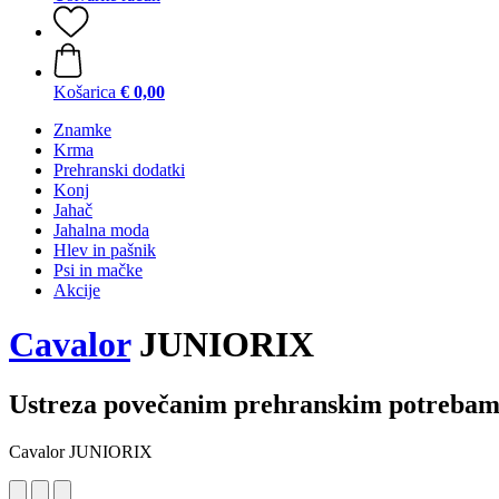
Košarica
€ 0,00
Znamke
Krma
Prehranski dodatki
Konj
Jahač
Jahalna moda
Hlev in pašnik
Psi in mačke
Akcije
Cavalor
JUNIORIX
Ustreza povečanim prehranskim potrebam
Cavalor JUNIORIX