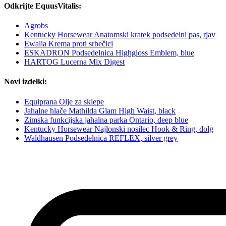
Odkrijte EquusVitalis:
Agrobs
Kentucky Horsewear Anatomski kratek podsedelni pas, rjav
Ewalia Krema proti srbečici
ESKADRON Podsedelnica Highgloss Emblem, blue
HARTOG Lucerna Mix Digest
Novi izdelki:
Equiprana Olje za sklepe
Jahalne hlače Mathilda Glam High Waist, black
Zimska funkcijska jahalna parka Ontario, deep blue
Kentucky Horsewear Najlonski nosilec Hook & Ring, dolg
Waldhausen Podsedelnica REFLEX, silver grey