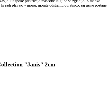
o zasije. Razpoke prekrivajo maščobe in gube se zgladijo. Z mehko
 radi plavajo v morju, morate odstraniti ovratnico, saj usnje postane
Collection "Janis" 2cm