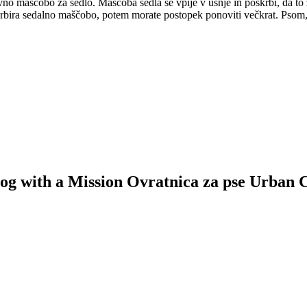
arvno maščobo za sedlo. Maščoba sedla se vpije v usnje in poskrbi, da t
ira sedalno maščobo, potem morate postopek ponoviti večkrat. Psom, ki
 Dog with a Mission Ovratnica za pse Urban 