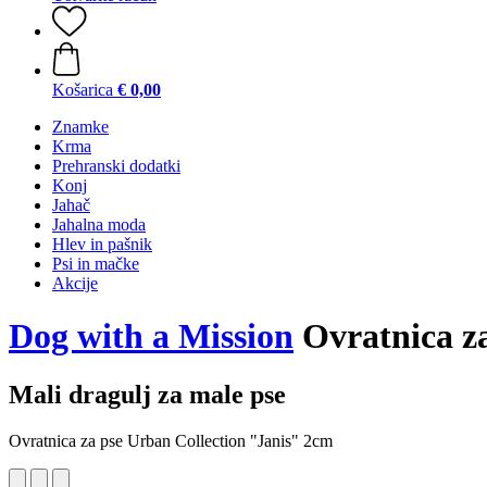
Košarica
€ 0,00
Znamke
Krma
Prehranski dodatki
Konj
Jahač
Jahalna moda
Hlev in pašnik
Psi in mačke
Akcije
Dog with a Mission
Ovratnica za
Mali dragulj za male pse
Ovratnica za pse Urban Collection "Janis" 2cm