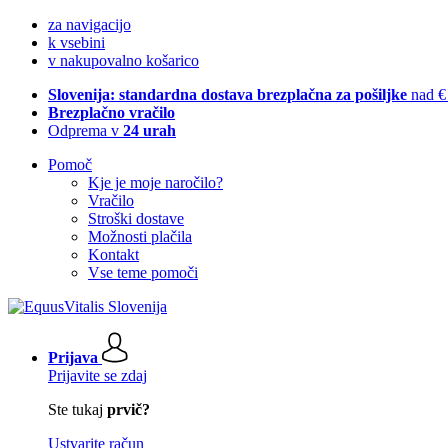
za navigacijo
k vsebini
v nakupovalno košarico
Slovenija: standardna dostava brezplačna za pošiljke
nad €
Brezplačno vračilo
Odprema v
24 urah
Pomoč
Kje je moje naročilo?
Vračilo
Stroški dostave
Možnosti plačila
Kontakt
Vse teme pomoči
Prijava
Prijavite se zdaj
Ste tukaj
prvič?
Ustvarite račun