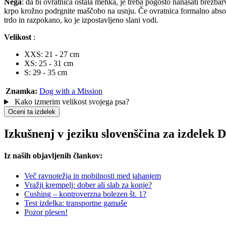
Nega
: da bi ovratnica ostala mehka, je treba pogosto nanašati brezb
krpo krožno podrgnite maščobo na usnju. Če ovratnica formalno absorb
trdo in razpokano, ko je izpostavljeno slani vodi.
Velikost
:
XXS: 21 - 27 cm
XS: 25 - 31 cm
S: 29 - 35 cm
Znamka:
Dog with a Mission
Kako izmerim velikost svojega psa?
Oceni ta izdelek
Izkušnenj v jeziku slovenščina za izdelek
Iz naših objavljenih člankov:
Več ravnotežja in mobilnosti med jahanjem
Vražji krempelj: dober ali slab za konje?
Cushing – kontroverzna bolezen št. 1?
Test izdelka: transportne gamaše
Pozor plesen!