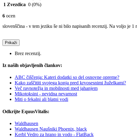
1 Zvezdica
0
(0%)
6
ocen
slovenščina - v tem jeziku še ni bilo napisanih recenzij. Na voljo je 1 
Prikaži
Brez recenzij.
Iz naših objavljenih člankov:
ABC čiščenja: Kateri dodatki so del osnovne opreme?
Kako zaščititi svojega konja pred krvosesnimi žuželkami?
Več ravnotežja in mobilnosti med jahanjem
Mikotoksini - nevidna nevarnost
Miti o fekalni ali blatni vodi
Odkrijte EquusVitalis:
Waldhausen
Waldhausen Naušniki Phoenix, black
Kerbl Vedro za hrano in vodo - FlatBack