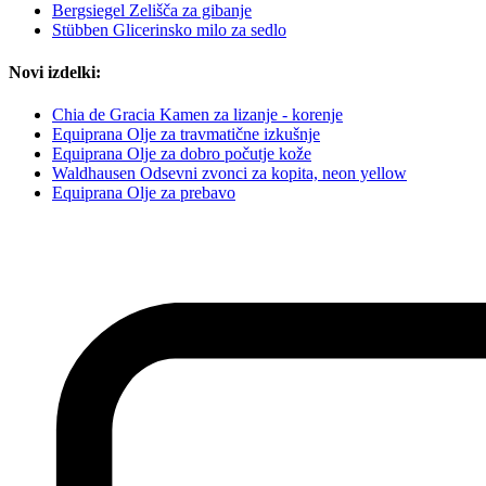
Bergsiegel Zelišča za gibanje
Stübben Glicerinsko milo za sedlo
Novi izdelki:
Chia de Gracia Kamen za lizanje - korenje
Equiprana Olje za travmatične izkušnje
Equiprana Olje za dobro počutje kože
Waldhausen Odsevni zvonci za kopita, neon yellow
Equiprana Olje za prebavo