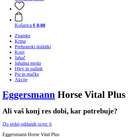
Košarica
€ 0,00
Znamke
Krma
Prehranski dodatki
Konj
Jahač
Jahalna moda
Hlev in pašnik
Psi in mačke
Akcije
Eggersmann
Horse Vital Plus
Ali vaš konj res dobi, kar potrebuje?
Do sedaj oddanih ocen: 6
Eggersmann Horse Vital Plus