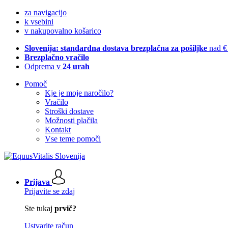
za navigacijo
k vsebini
v nakupovalno košarico
Slovenija: standardna dostava brezplačna za pošiljke
nad €
Brezplačno vračilo
Odprema v
24 urah
Pomoč
Kje je moje naročilo?
Vračilo
Stroški dostave
Možnosti plačila
Kontakt
Vse teme pomoči
Prijava
Prijavite se zdaj
Ste tukaj
prvič?
Ustvarite račun