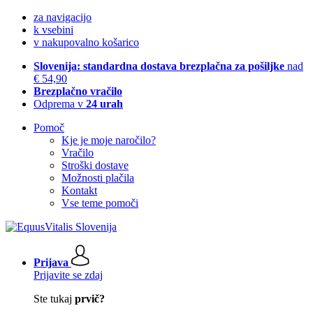
za navigacijo
k vsebini
v nakupovalno košarico
Slovenija: standardna dostava brezplačna za pošiljke
nad
€ 54,90
Brezplačno vračilo
Odprema v
24 urah
Pomoč
Kje je moje naročilo?
Vračilo
Stroški dostave
Možnosti plačila
Kontakt
Vse teme pomoči
Prijava
Prijavite se zdaj
Ste tukaj
prvič?