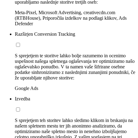
uporabljamo naslednje storitve tretjih oseb:
Meta-Pixel, Microsoft Advertising, creativecdn.com
(RTBHouse), Priporočila izdelkov na podlagi klikov, Ads
Defender
Razširjen Conversion Tracking
S sprejetjem te storitve lahko bolje razumemo in ocenimo
uspešnost našega spletnega oglaševanja ter optimiziramo našo
oglaševalsko ponudbo. V ta namen vaše šifrirane osebne
podatke sinhroniziramo z naslednjimi zunanjimi ponudniki, če
že uporabljate njihove storitve:
Google Ads
Izvedba
S sprejetjem teh storitev lahko sledimo klikom in brskanju na
našem spletnem mestu ter jih anonimno analiziramo, da
optimiziramo naše spletno mesto in nenehno izboljšujemo
celotno uporabniško izkušnjo. Z vašim soglasjem na tej