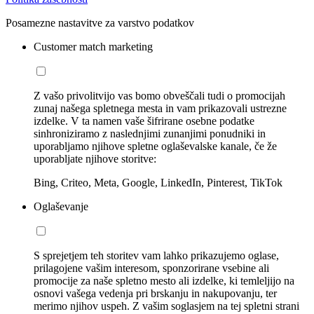
Posamezne nastavitve za varstvo podatkov
Customer match marketing
Z vašo privolitvijo vas bomo obveščali tudi o promocijah
zunaj našega spletnega mesta in vam prikazovali ustrezne
izdelke. V ta namen vaše šifrirane osebne podatke
sinhroniziramo z naslednjimi zunanjimi ponudniki in
uporabljamo njihove spletne oglaševalske kanale, če že
uporabljate njihove storitve:
Bing, Criteo, Meta, Google, LinkedIn, Pinterest, TikTok
Oglaševanje
S sprejetjem teh storitev vam lahko prikazujemo oglase,
prilagojene vašim interesom, sponzorirane vsebine ali
promocije za naše spletno mesto ali izdelke, ki temleljijo na
osnovi vašega vedenja pri brskanju in nakupovanju, ter
merimo njihov uspeh. Z vašim soglasjem na tej spletni strani