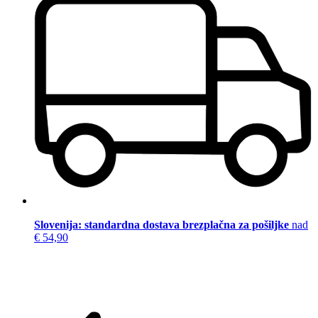
Slovenija: standardna dostava brezplačna za pošiljke
nad
€ 54,90