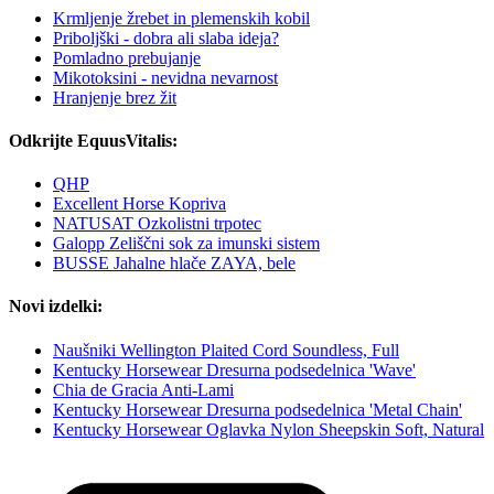
Krmljenje žrebet in plemenskih kobil
Priboljški - dobra ali slaba ideja?
Pomladno prebujanje
Mikotoksini - nevidna nevarnost
Hranjenje brez žit
Odkrijte EquusVitalis:
QHP
Excellent Horse Kopriva
NATUSAT Ozkolistni trpotec
Galopp Zeliščni sok za imunski sistem
BUSSE Jahalne hlače ZAYA, bele
Novi izdelki:
Naušniki Wellington Plaited Cord Soundless, Full
Kentucky Horsewear Dresurna podsedelnica 'Wave'
Chia de Gracia Anti-Lami
Kentucky Horsewear Dresurna podsedelnica 'Metal Chain'
Kentucky Horsewear Oglavka Nylon Sheepskin Soft, Natural