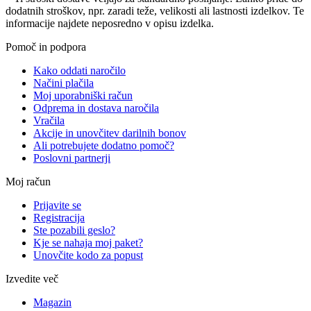
dodatnih stroškov, npr. zaradi teže, velikosti ali lastnosti izdelkov. Te
informacije najdete neposredno v opisu izdelka.
Pomoč in podpora
Kako oddati naročilo
Načini plačila
Moj uporabniški račun
Odprema in dostava naročila
Vračila
Akcije in unovčitev darilnih bonov
Ali potrebujete dodatno pomoč?
Poslovni partnerji
Moj račun
Prijavite se
Registracija
Ste pozabili geslo?
Kje se nahaja moj paket?
Unovčite kodo za popust
Izvedite več
Magazin