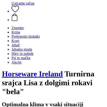
Ustvarite račun
Znamke
Krma
Prehranski dodatki
Konj
Jahač
Jahalna moda
Hlev in pašnik
Psi in mačke
Akcije
Horseware Ireland
Turnirna
srajca Lisa z dolgimi rokavi
"bela"
Optimalna klima v vsaki situaciji