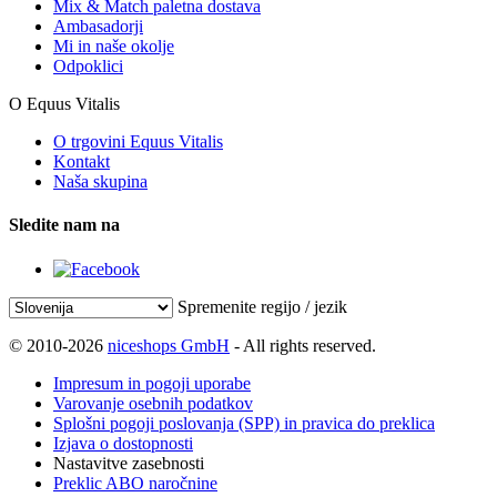
Mix & Match paletna dostava
Ambasadorji
Mi in naše okolje
Odpoklici
O Equus Vitalis
O trgovini Equus Vitalis
Kontakt
Naša skupina
Sledite nam na
Spremenite regijo / jezik
© 2010-2026
niceshops GmbH
- All rights reserved.
Impresum in pogoji uporabe
Varovanje osebnih podatkov
Splošni pogoji poslovanja (SPP) in pravica do preklica
Izjava o dostopnosti
Nastavitve zasebnosti
Preklic ABO naročnine