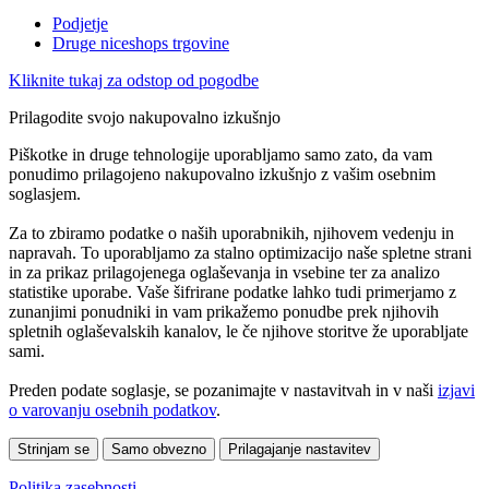
Podjetje
Druge niceshops trgovine
Kliknite tukaj za odstop od pogodbe
Prilagodite svojo nakupovalno izkušnjo
Piškotke in druge tehnologije uporabljamo samo zato, da vam
ponudimo prilagojeno nakupovalno izkušnjo z vašim osebnim
soglasjem.
Za to zbiramo podatke o naših uporabnikih, njihovem vedenju in
napravah. To uporabljamo za stalno optimizacijo naše spletne strani
in za prikaz prilagojenega oglaševanja in vsebine ter za analizo
statistike uporabe. Vaše šifrirane podatke lahko tudi primerjamo z
zunanjimi ponudniki in vam prikažemo ponudbe prek njihovih
spletnih oglaševalskih kanalov, le če njihove storitve že uporabljate
sami.
Preden podate soglasje, se pozanimajte v nastavitvah in v naši
izjavi
o varovanju osebnih podatkov
.
Strinjam se
Samo obvezno
Prilagajanje nastavitev
Politika zasebnosti