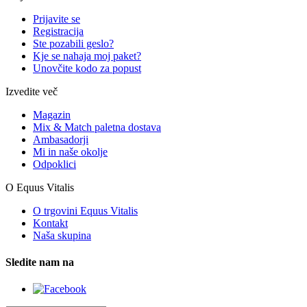
Prijavite se
Registracija
Ste pozabili geslo?
Kje se nahaja moj paket?
Unovčite kodo za popust
Izvedite več
Magazin
Mix & Match paletna dostava
Ambasadorji
Mi in naše okolje
Odpoklici
O Equus Vitalis
O trgovini Equus Vitalis
Kontakt
Naša skupina
Sledite nam na