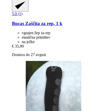
5.0 (1)
Bucas
Zaščita za rep, 1 k
vgrajen žep za rep
elastična pritrditev
na ježke
€ 35,99
Dostava do 27 avgust