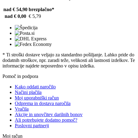
nad € 54,90
brezplačno*
nad € 0,00
€ 5,79
* Ti stroški dostave veljajo za standardno pošiljanje. Lahko pride do
dodatnih stroškov, npr. zaradi teže, velikosti ali lastnosti izdelkov. Te
informacije najdete neposredno v opisu izdelka.
Pomoč in podpora
Kako oddati naročilo
Načini plačila
Moj uporabniški račun
Odprema in dostava naročila
Vračila
Akcije in unovčitev darilnih bonov
Ali potrebujete dodatno pomoč?
Poslovni partnerji
Moj račun