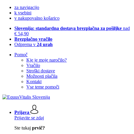
za navigacijo
k vsebini
v nakupovalno košarico
Slovenija: standardna dostava brezplačna za pošiljke
nad
€ 54,90
Brezplačno vračilo
Odprema v
24 urah
Pomoč
Kje je moje naročilo?
Vračilo
Stroški dostave
Možnosti plačila
Kontakt
Vse teme pomoči
Prijava
Prijavite se zdaj
Ste tukaj
prvič?