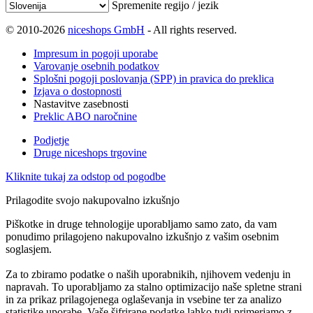
Spremenite regijo / jezik
© 2010-2026
niceshops GmbH
- All rights reserved.
Impresum in pogoji uporabe
Varovanje osebnih podatkov
Splošni pogoji poslovanja (SPP) in pravica do preklica
Izjava o dostopnosti
Nastavitve zasebnosti
Preklic ABO naročnine
Podjetje
Druge niceshops trgovine
Kliknite tukaj za odstop od pogodbe
Prilagodite svojo nakupovalno izkušnjo
Piškotke in druge tehnologije uporabljamo samo zato, da vam
ponudimo prilagojeno nakupovalno izkušnjo z vašim osebnim
soglasjem.
Za to zbiramo podatke o naših uporabnikih, njihovem vedenju in
napravah. To uporabljamo za stalno optimizacijo naše spletne strani
in za prikaz prilagojenega oglaševanja in vsebine ter za analizo
statistike uporabe. Vaše šifrirane podatke lahko tudi primerjamo z