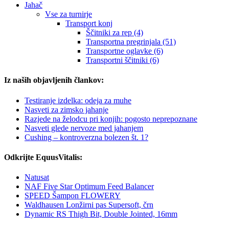
Jahač
Vse za turnirje
Transport konj
Ščitniki za rep (4)
Transportna pregrinjala (51)
Transportne oglavke (6)
Transportni ščitniki (6)
Iz naših objavljenih člankov:
Testiranje izdelka: odeja za muhe
Nasveti za zimsko jahanje
Razjede na želodcu pri konjih: pogosto neprepoznane
Nasveti glede nervoze med jahanjem
Cushing – kontroverzna bolezen št. 1?
Odkrijte EquusVitalis:
Natusat
NAF Five Star Optimum Feed Balancer
SPEED Šampon FLOWERY
Waldhausen Lonžirni pas Supersoft, črn
Dynamic RS Thigh Bit, Double Jointed, 16mm