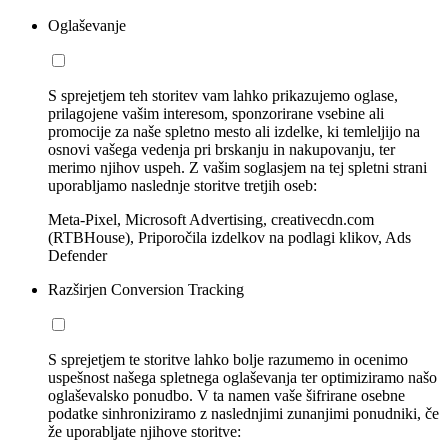
Oglaševanje
S sprejetjem teh storitev vam lahko prikazujemo oglase,
prilagojene vašim interesom, sponzorirane vsebine ali
promocije za naše spletno mesto ali izdelke, ki temleljijo na
osnovi vašega vedenja pri brskanju in nakupovanju, ter
merimo njihov uspeh. Z vašim soglasjem na tej spletni strani
uporabljamo naslednje storitve tretjih oseb:
Meta-Pixel, Microsoft Advertising, creativecdn.com
(RTBHouse), Priporočila izdelkov na podlagi klikov, Ads
Defender
Razširjen Conversion Tracking
S sprejetjem te storitve lahko bolje razumemo in ocenimo
uspešnost našega spletnega oglaševanja ter optimiziramo našo
oglaševalsko ponudbo. V ta namen vaše šifrirane osebne
podatke sinhroniziramo z naslednjimi zunanjimi ponudniki, če
že uporabljate njihove storitve: