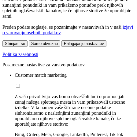
zunanjimi ponudniki in vam prikažemo ponudbe prek njihovih
spletnih oglaševalskih kanalov, le če njihove storitve že uporabljate
sami.
Preden podate soglasje, se pozanimajte v nastavitvah in v naši
izjavi
o varovanju osebnih podatkov
.
Strinjam se
Samo obvezno
Prilagajanje nastavitev
Politika zasebnosti
Posamezne nastavitve za varstvo podatkov
Customer match marketing
Z vašo privolitvijo vas bomo obveščali tudi o promocijah
zunaj našega spletnega mesta in vam prikazovali ustrezne
izdelke. V ta namen vaše šifrirane osebne podatke
sinhroniziramo z naslednjimi zunanjimi ponudniki in
uporabljamo njihove spletne oglaševalske kanale, če že
uporabljate njihove storitve:
Bing, Criteo, Meta, Google, LinkedIn, Pinterest, TikTok