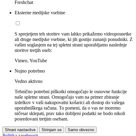
Freshchat
Eksterne medijske vsebine
S sprejetjem teh storitev vam lahko prikažemo videoposnetke
ali druge medijske vsebine, ki jih gostijo zunanji ponudniki. Z
vašim soglasjem na tej spletni strani uporabljamo naslednje
storitve tretjih oseb:
Vimeo, YouTube
Nujno potrebno
Vedno aktivno
Tehnično potrebni piškotki omogočajo le osnovne funkcije
naše spletne strani. Omogočajo vam na primer zbiranje
izdelkov v vaši nakupovalni košarici ali dostop do vašega
uporabniškega računa. To pomeni, da o vas ne moremo
ničesar sklepati, prav tako dobljeni podatki ne bodo nikoli
posredovani tretjim osebam.
Shrani nastavitve
Strinjam se
Samo obvezno
Politika zasebnosti