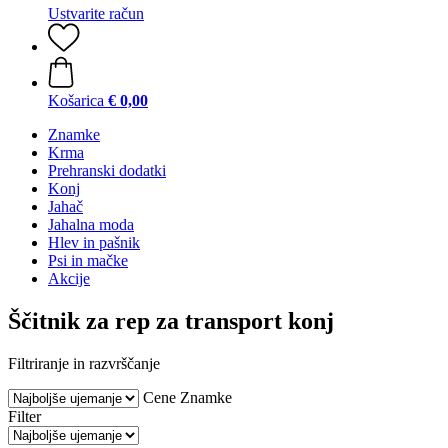
Ustvarite račun
Košarica
€ 0,00
Znamke
Krma
Prehranski dodatki
Konj
Jahač
Jahalna moda
Hlev in pašnik
Psi in mačke
Akcije
Ščitnik za rep za transport konj
Filtriranje in razvrščanje
Cene
Znamke
Filter