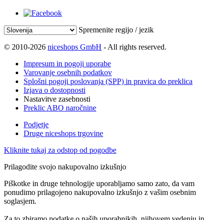
Spremenite regijo / jezik
© 2010-2026
niceshops GmbH
- All rights reserved.
Impresum in pogoji uporabe
Varovanje osebnih podatkov
Splošni pogoji poslovanja (SPP) in pravica do preklica
Izjava o dostopnosti
Nastavitve zasebnosti
Preklic ABO naročnine
Podjetje
Druge niceshops trgovine
Kliknite tukaj za odstop od pogodbe
Prilagodite svojo nakupovalno izkušnjo
Piškotke in druge tehnologije uporabljamo samo zato, da vam
ponudimo prilagojeno nakupovalno izkušnjo z vašim osebnim
soglasjem.
Za to zbiramo podatke o naših uporabnikih, njihovem vedenju in