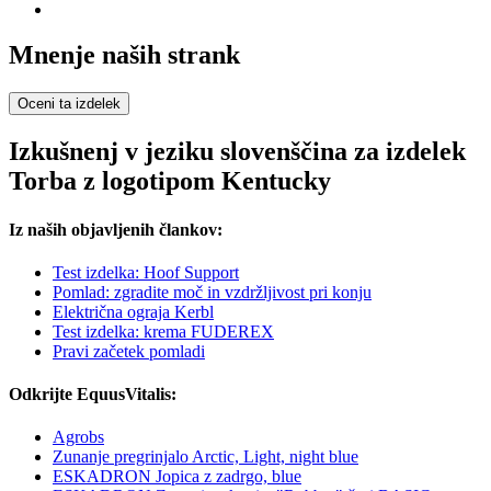
Mnenje naših strank
Oceni ta izdelek
Izkušnenj v jeziku slovenščina za izdelek
Torba z logotipom Kentucky
Iz naših objavljenih člankov:
Test izdelka: Hoof Support
Pomlad: zgradite moč in vzdržljivost pri konju
Električna ograja Kerbl
Test izdelka: krema FUDEREX
Pravi začetek pomladi
Odkrijte EquusVitalis:
Agrobs
Zunanje pregrinjalo Arctic, Light, night blue
ESKADRON Jopica z zadrgo, blue