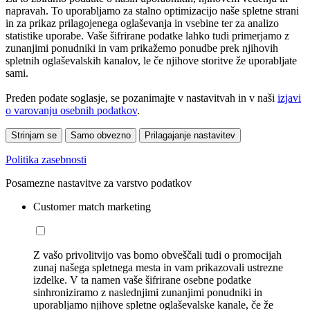
napravah. To uporabljamo za stalno optimizacijo naše spletne strani
in za prikaz prilagojenega oglaševanja in vsebine ter za analizo
statistike uporabe. Vaše šifrirane podatke lahko tudi primerjamo z
zunanjimi ponudniki in vam prikažemo ponudbe prek njihovih
spletnih oglaševalskih kanalov, le če njihove storitve že uporabljate
sami.
Preden podate soglasje, se pozanimajte v nastavitvah in v naši
izjavi
o varovanju osebnih podatkov
.
Strinjam se
Samo obvezno
Prilagajanje nastavitev
Politika zasebnosti
Posamezne nastavitve za varstvo podatkov
Customer match marketing
Z vašo privolitvijo vas bomo obveščali tudi o promocijah
zunaj našega spletnega mesta in vam prikazovali ustrezne
izdelke. V ta namen vaše šifrirane osebne podatke
sinhroniziramo z naslednjimi zunanjimi ponudniki in
uporabljamo njihove spletne oglaševalske kanale, če že