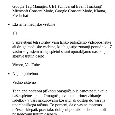
Google Tag Manager, UET (Universal Event Tracking)
Microsoft Consent Mode, Google Consent Mode, Klarna,
Freshchat
Eksterne medijske vsebine
S sprejetjem teh storitev vam lahko prikažemo videoposnetke
ali druge medijske vsebine, ki jih gostijo zunanji ponudniki. Z
vašim soglasjem na tej spletni strani uporabljamo naslednje
storitve tretjih oseb:
Vimeo, YouTube
Nujno potrebno
Vedno aktivno
Tehnično potrebni piškotki omogočajo le osnovne funkcije
naše spletne strani. Omogočajo vam na primer zbiranje
izdelkov v vaši nakupovalni košarici ali dostop do vašega
uporabniškega računa. To pomeni, da o vas ne moremo
ničesar sklepati, prav tako dobljeni podatki ne bodo nikoli
posredovani tretjim osebam.