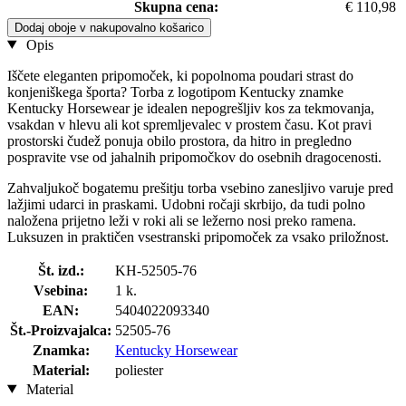
Skupna cena:
€ 110,98
Dodaj oboje v nakupovalno košarico
Opis
Iščete eleganten pripomoček, ki popolnoma poudari strast do
konjeniškega športa? Torba z logotipom Kentucky znamke
Kentucky Horsewear je idealen nepogrešljiv kos za tekmovanja,
vsakdan v hlevu ali kot spremljevalec v prostem času. Kot pravi
prostorski čudež ponuja obilo prostora, da hitro in pregledno
pospravite vse od jahalnih pripomočkov do osebnih dragocenosti.
Zahvaljukoč bogatemu prešitju torba vsebino zanesljivo varuje pred
lažjimi udarci in praskami. Udobni ročaji skrbijo, da tudi polno
naložena prijetno leži v roki ali se ležerno nosi preko ramena.
Luksuzen in praktičen vsestranski pripomoček za vsako priložnost.
Št. izd.:
KH-52505-76
Vsebina:
1 k.
EAN:
5404022093340
Št.-Proizvajalca:
52505-76
Znamka:
Kentucky Horsewear
Material:
poliester
Material