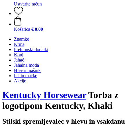
Ustvarite račun
Košarica
€ 0,00
Znamke
Krma
Prehranski dodatki
Konj
Jahač
Jahalna moda
Hlev in pašnik
Psi in mačke
Akcije
Kentucky Horsewear
Torba z
logotipom Kentucky, Khaki
Stilski spremljevalec v hlevu in vsakdanu