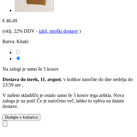
€ 46,49
(vklj. 22% DDV
-
izklj. stroški dostave
)
Barva:
Khaki
Na zalogi je samo še 5 kosov
Dostava do torek, 11. avgust
, v kolikor naročite do dne
nedelja do
23:59 ure
.
V našem skladišču je ostalo samo še 5 kosov tega artikla. Nova
zaloga je na poti! Če je naročeno več, lahko to vpliva na datum
dostave.
Dodajte v košarico