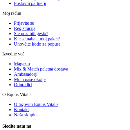
Poslovni partnerji
Moj račun
Prijavite se
Registracija
Ste pozabili geslo?
Kje se nahaja moj paket?
Unovčite kodo za popust
Izvedite več
Magazin
Mix & Match paletna dostava
Ambasadorji
Mi in naše okolje
Odpoklici
O Equus Vitalis
O trgovini Equus Vitalis
Kontakt
Naša skupina
Sledite nam na