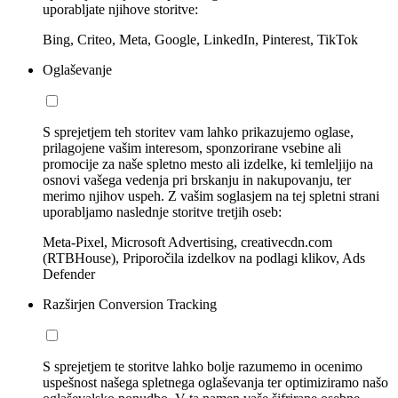
uporabljate njihove storitve:
Bing, Criteo, Meta, Google, LinkedIn, Pinterest, TikTok
Oglaševanje
S sprejetjem teh storitev vam lahko prikazujemo oglase,
prilagojene vašim interesom, sponzorirane vsebine ali
promocije za naše spletno mesto ali izdelke, ki temleljijo na
osnovi vašega vedenja pri brskanju in nakupovanju, ter
merimo njihov uspeh. Z vašim soglasjem na tej spletni strani
uporabljamo naslednje storitve tretjih oseb:
Meta-Pixel, Microsoft Advertising, creativecdn.com
(RTBHouse), Priporočila izdelkov na podlagi klikov, Ads
Defender
Razširjen Conversion Tracking
S sprejetjem te storitve lahko bolje razumemo in ocenimo
uspešnost našega spletnega oglaševanja ter optimiziramo našo