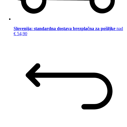
Slovenija: standardna dostava brezplačna za pošiljke
nad
€ 54,90