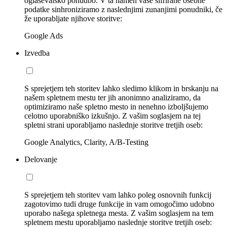
oglaševalsko ponudbo. V ta namen vaše šifrirane osebne
podatke sinhroniziramo z naslednjimi zunanjimi ponudniki, če
že uporabljate njihove storitve:
Google Ads
Izvedba
S sprejetjem teh storitev lahko sledimo klikom in brskanju na
našem spletnem mestu ter jih anonimno analiziramo, da
optimiziramo naše spletno mesto in nenehno izboljšujemo
celotno uporabniško izkušnjo. Z vašim soglasjem na tej
spletni strani uporabljamo naslednje storitve tretjih oseb:
Google Analytics, Clarity, A/B-Testing
Delovanje
S sprejetjem teh storitev vam lahko poleg osnovnih funkcij
zagotovimo tudi druge funkcije in vam omogočimo udobno
uporabo našega spletnega mesta. Z vašim soglasjem na tem
spletnem mestu uporabljamo naslednje storitve tretjih oseb: