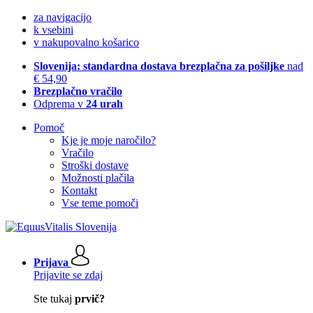
za navigacijo
k vsebini
v nakupovalno košarico
Slovenija: standardna dostava brezplačna za pošiljke
nad
€ 54,90
Brezplačno vračilo
Odprema v
24 urah
Pomoč
Kje je moje naročilo?
Vračilo
Stroški dostave
Možnosti plačila
Kontakt
Vse teme pomoči
Prijava
Prijavite se zdaj
Ste tukaj
prvič?