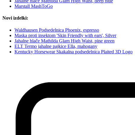
Jahalne hlače Mathilda Glam High Waist, deep blue
Marstall MashToGo
Novi izdelki:
Waldhausen Podsedelnica Phoenix, espresso
Maska proti insektom 'Skin Friendly with ears', Silver
Jahalne hlače Mathilda Glam High Waist, pine green
ELT Termo jahalne pajkice Ella, mahogany
Kentucky Horsewear Skakalna podsedelnica Plaited 3D Logo