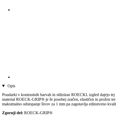
Opis
Poudarki v kontrastnih barvah in stiliziran ROECKL izgled dajejo tej r
material ROECK-GRIP® je še posebej zračen, elastičen in prožen ter za
maksimalno odstopanje šivov za 1 mm pa zagotavlja edinstveno kvali
Zgornji del:
ROECK-GRIP®