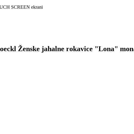
 s TOUCH SCREEN ekrani
k Roeckl Ženske jahalne rokavice "Lona" mo