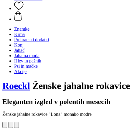
Znamke
Krma
Prehranski dodatki
Konj
Jahač
Jahalna moda
Hlev in pašnik
Psi in mačke
Akcije
Roeckl
Ženske jahalne rokavic
Eleganten izgled v polentih mesecih
Ženske jahalne rokavice "Lona" monako modre