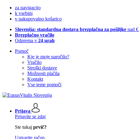
za navigacijo
k vsebini
v nakupovalno košarico
Slovenija: standardna dostava brezplačna za pošiljke
nad €
Brezplačno vračilo
Odprema v
24 urah
Pomoč
Kje je moje naročilo?
Vračilo
Stroški dostave
Možnosti plačila
Kontakt
Vse teme pomoči
Prijava
Prijavite se zdaj
Ste tukaj
prvič?
Ustvarite račun