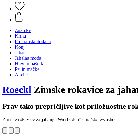
Znamke
Krma
Prehranski dodatki
Konj
Jahač
Jahalna moda
Hlev in pašnik
Psi in mačke
Akcije
Roeckl
Zimske rokavice za jaha
Prav tako prepričljive kot priložnostne ro
Zimske rokavice za jahanje 'Wiesbaden" črna/stonewashed