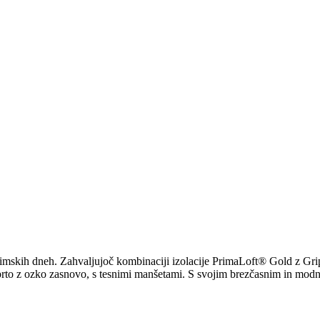
nih zimskih dneh. Zahvaljujoč kombinaciji izolacije PrimaLoft® Go
prto z ozko zasnovo, s tesnimi manšetami. S svojim brezčasnim in modn