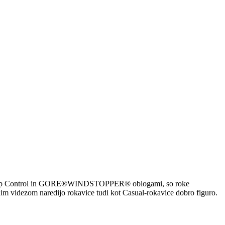
ld z Grip Control in GORE®WINDSTOPPER® oblogami, so roke
im videzom naredijo rokavice tudi kot Casual-rokavice dobro figuro.