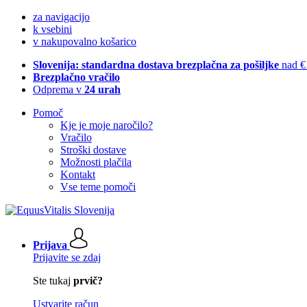
za navigacijo
k vsebini
v nakupovalno košarico
Slovenija: standardna dostava brezplačna za pošiljke
nad €
Brezplačno vračilo
Odprema v
24 urah
Pomoč
Kje je moje naročilo?
Vračilo
Stroški dostave
Možnosti plačila
Kontakt
Vse teme pomoči
Prijava
Prijavite se zdaj
Ste tukaj
prvič?
Ustvarite račun