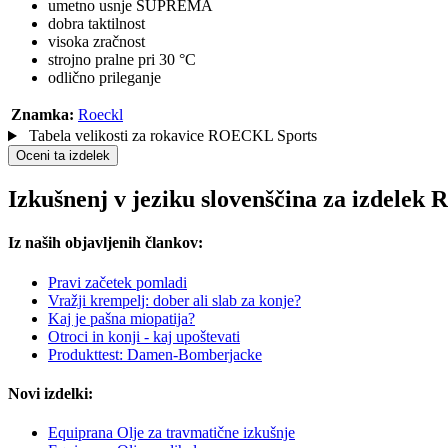
umetno usnje SUPREMA
dobra taktilnost
visoka zračnost
strojno pralne pri 30 °C
odlično prileganje
Znamka:
Roeckl
Tabela velikosti za rokavice ROECKL Sports
Oceni ta izdelek
Izkušnenj v jeziku slovenščina za izdelek
Iz naših objavljenih člankov:
Pravi začetek pomladi
Vražji krempelj: dober ali slab za konje?
Kaj je pašna miopatija?
Otroci in konji - kaj upoštevati
Produkttest: Damen-Bomberjacke
Novi izdelki:
Equiprana Olje za travmatične izkušnje