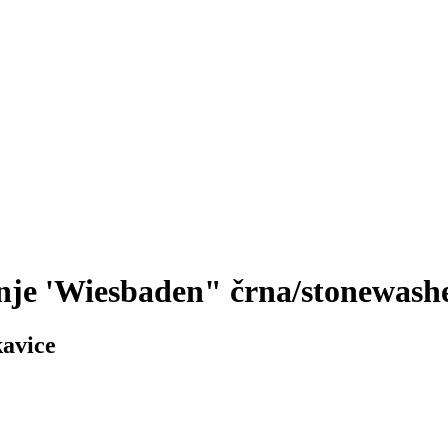
nje 'Wiesbaden" črna/stonewash
kavice