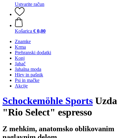
Ustvarite račun
Košarica
€ 0,00
Znamke
Krma
Prehranski dodatki
Konj
Jahač
Jahalna moda
Hlev in pašnik
Psi in mačke
Akcije
Schockemöhle Sports
Uzda
"Rio Select" espresso
Z mehkim, anatomsko oblikovanim
naglavnim delom