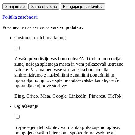
Strinjam se
Samo obvezno
Prilagajanje nastavitev
Politika zasebnosti
Posamezne nastavitve za varstvo podatkov
Customer match marketing
Z vašo privolitvijo vas bomo obveščali tudi o promocijah
zunaj našega spletnega mesta in vam prikazovali ustrezne
izdelke. V ta namen vaše šifrirane osebne podatke
sinhroniziramo z naslednjimi zunanjimi ponudniki in
uporabljamo njihove spletne oglaševalske kanale, če že
uporabljate njihove storitve:
Bing, Criteo, Meta, Google, LinkedIn, Pinterest, TikTok
Oglaševanje
S sprejetjem teh storitev vam lahko prikazujemo oglase,
prilagojene vašim interesom, sponzorirane vsebine ali