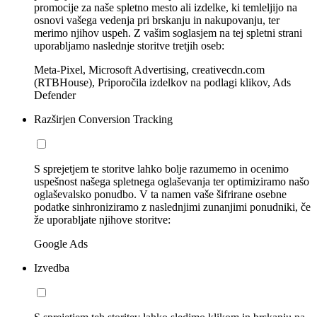
promocije za naše spletno mesto ali izdelke, ki temleljijo na
osnovi vašega vedenja pri brskanju in nakupovanju, ter
merimo njihov uspeh. Z vašim soglasjem na tej spletni strani
uporabljamo naslednje storitve tretjih oseb:
Meta-Pixel, Microsoft Advertising, creativecdn.com
(RTBHouse), Priporočila izdelkov na podlagi klikov, Ads
Defender
Razširjen Conversion Tracking
S sprejetjem te storitve lahko bolje razumemo in ocenimo
uspešnost našega spletnega oglaševanja ter optimiziramo našo
oglaševalsko ponudbo. V ta namen vaše šifrirane osebne
podatke sinhroniziramo z naslednjimi zunanjimi ponudniki, če
že uporabljate njihove storitve:
Google Ads
Izvedba