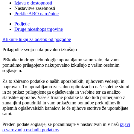
Izjava o dostopnosti
Nastavitve zasebnosti
Preklic ABO naročnine
Podjetje
Druge niceshops trgovine
Kliknite tukaj za odstop od pogodbe
Prilagodite svojo nakupovalno izkušnjo
Piškotke in druge tehnologije uporabljamo samo zato, da vam
ponudimo prilagojeno nakupovalno izkušnjo z vašim osebnim
soglasjem.
Za to zbiramo podatke o naših uporabnikih, njihovem vedenju in
napravah. To uporabljamo za stalno optimizacijo naše spletne strani
in za prikaz prilagojenega oglaševanja in vsebine ter za analizo
statistike uporabe. Vaše šifrirane podatke lahko tudi primerjamo z
zunanjimi ponudniki in vam prikažemo ponudbe prek njihovih
spletnih oglaševalskih kanalov, le če njihove storitve že uporabljate
sami.
Preden podate soglasje, se pozanimajte v nastavitvah in v naši
izjavi
o varovanju osebnih podatkov
.