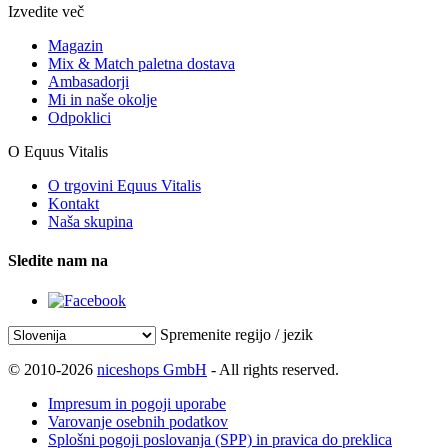
Izvedite več
Magazin
Mix & Match paletna dostava
Ambasadorji
Mi in naše okolje
Odpoklici
O Equus Vitalis
O trgovini Equus Vitalis
Kontakt
Naša skupina
Sledite nam na
Spremenite regijo / jezik
© 2010-2026
niceshops GmbH
- All rights reserved.
Impresum in pogoji uporabe
Varovanje osebnih podatkov
Splošni pogoji poslovanja (SPP) in pravica do preklica