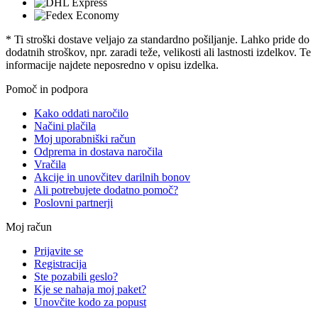
* Ti stroški dostave veljajo za standardno pošiljanje. Lahko pride do
dodatnih stroškov, npr. zaradi teže, velikosti ali lastnosti izdelkov. Te
informacije najdete neposredno v opisu izdelka.
Pomoč in podpora
Kako oddati naročilo
Načini plačila
Moj uporabniški račun
Odprema in dostava naročila
Vračila
Akcije in unovčitev darilnih bonov
Ali potrebujete dodatno pomoč?
Poslovni partnerji
Moj račun
Prijavite se
Registracija
Ste pozabili geslo?
Kje se nahaja moj paket?
Unovčite kodo za popust