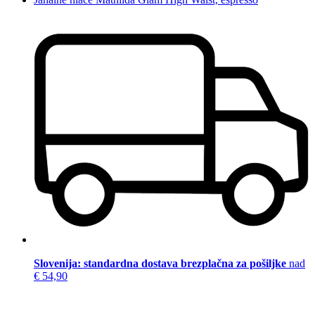
Slovenija: standardna dostava brezplačna za pošiljke
nad
€ 54,90