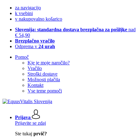
za navigacijo
k vsebini
v nakupovalno košarico
Slovenija: standardna dostava brezplačna za pošiljke
nad
€ 54,90
Brezplačno vračilo
Odprema v
24 urah
Pomoč
Kje je moje naročilo?
Vračilo
Stroški dostave
Možnosti plačila
Kontakt
Vse teme pomoči
Prijava
Prijavite se zdaj
Ste tukaj
prvič?