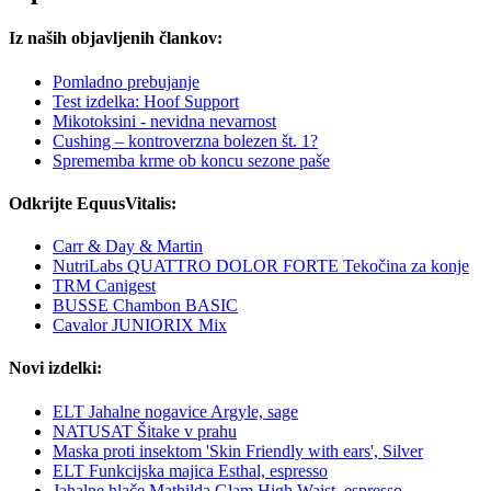
Iz naših objavljenih člankov:
Pomladno prebujanje
Test izdelka: Hoof Support
Mikotoksini - nevidna nevarnost
Cushing – kontroverzna bolezen št. 1?
Sprememba krme ob koncu sezone paše
Odkrijte EquusVitalis:
Carr & Day & Martin
NutriLabs QUATTRO DOLOR FORTE Tekočina za konje
TRM Canigest
BUSSE Chambon BASIC
Cavalor JUNIORIX Mix
Novi izdelki:
ELT Jahalne nogavice Argyle, sage
NATUSAT Šitake v prahu
Maska proti insektom 'Skin Friendly with ears', Silver
ELT Funkcijska majica Esthal, espresso
Jahalne hlače Mathilda Glam High Waist, espresso