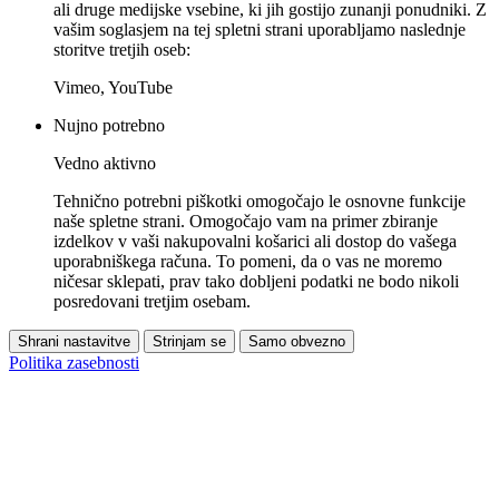
ali druge medijske vsebine, ki jih gostijo zunanji ponudniki. Z
vašim soglasjem na tej spletni strani uporabljamo naslednje
storitve tretjih oseb:
Vimeo, YouTube
Nujno potrebno
Vedno aktivno
Tehnično potrebni piškotki omogočajo le osnovne funkcije
naše spletne strani. Omogočajo vam na primer zbiranje
izdelkov v vaši nakupovalni košarici ali dostop do vašega
uporabniškega računa. To pomeni, da o vas ne moremo
ničesar sklepati, prav tako dobljeni podatki ne bodo nikoli
posredovani tretjim osebam.
Shrani nastavitve
Strinjam se
Samo obvezno
Politika zasebnosti