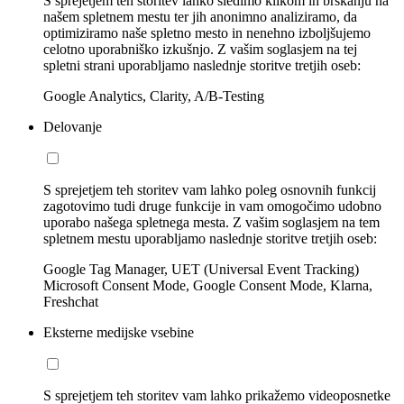
S sprejetjem teh storitev lahko sledimo klikom in brskanju na
našem spletnem mestu ter jih anonimno analiziramo, da
optimiziramo naše spletno mesto in nenehno izboljšujemo
celotno uporabniško izkušnjo. Z vašim soglasjem na tej
spletni strani uporabljamo naslednje storitve tretjih oseb:
Google Analytics, Clarity, A/B-Testing
Delovanje
S sprejetjem teh storitev vam lahko poleg osnovnih funkcij
zagotovimo tudi druge funkcije in vam omogočimo udobno
uporabo našega spletnega mesta. Z vašim soglasjem na tem
spletnem mestu uporabljamo naslednje storitve tretjih oseb:
Google Tag Manager, UET (Universal Event Tracking)
Microsoft Consent Mode, Google Consent Mode, Klarna,
Freshchat
Eksterne medijske vsebine
S sprejetjem teh storitev vam lahko prikažemo videoposnetke