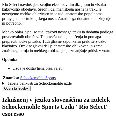
Rio Select navdušuje s svojim ekskluzivnim dizajnom in visoko
kakovostjo obdelave. Srednji del mehiškega nosnega traku je
neverjetno mehko oblazinjen in je tudi anatomsko popolnoma
prilagojen mostu konjskega nosu. Zaradi tega dodatno oblazinjenje
ni potrebno.
Mehko oblazinjeni so tudi trakovi nosnega traku in dodatna podloga
povezovalnih obročev. To poveča udobje nošenja in pomaga
preprečiti točke pritiska. Tudi glavne zaponke so prekrite z ozko
blazinico. Ozek naglavni del je anatomsko oblikovan in zaradi
značilnega kroja in mehkega oblazinjenja zmanjšuje pritisk v vratu.
Opomba:
Uzda je dostavljena brez vajeti!
Znamka:
Schockemöhle Sports
Tabela velikosti za Schockemöhle uzde
Oceni ta izdelek
Izkušnenj v jeziku slovenščina za izdelek
Schockemöhle Sports Uzda "Rio Select"
espresso