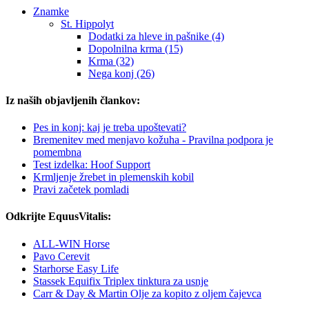
Znamke
St. Hippolyt
Dodatki za hleve in pašnike (4)
Dopolnilna krma (15)
Krma (32)
Nega konj (26)
Iz naših objavljenih člankov:
Pes in konj: kaj je treba upoštevati?
Bremenitev med menjavo kožuha - Pravilna podpora je
pomembna
Test izdelka: Hoof Support
Krmljenje žrebet in plemenskih kobil
Pravi začetek pomladi
Odkrijte EquusVitalis:
ALL-WIN Horse
Pavo Cerevit
Starhorse Easy Life
Stassek Equifix Triplex tinktura za usnje
Carr & Day & Martin Olje za kopito z oljem čajevca