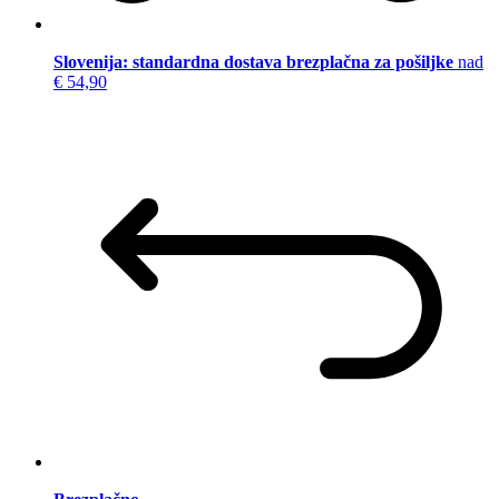
Slovenija: standardna dostava brezplačna za pošiljke
nad
€ 54,90