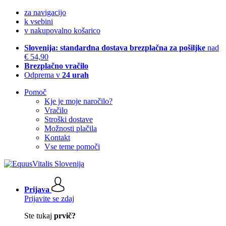
za navigacijo
k vsebini
v nakupovalno košarico
Slovenija: standardna dostava brezplačna za pošiljke
nad
€ 54,90
Brezplačno vračilo
Odprema v
24 urah
Pomoč
Kje je moje naročilo?
Vračilo
Stroški dostave
Možnosti plačila
Kontakt
Vse teme pomoči
Prijava
Prijavite se zdaj
Ste tukaj
prvič?