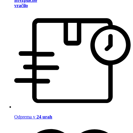
Brezplačno
vračilo
Odprema v
24 urah