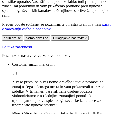
statistike uporabe. Vaše šifrirane podatke lahko tudi primerjamo z
zunanjimi ponudniki in vam prikažemo ponudbe prek njihovih
spletnih oglaševalskih kanalov, le če njihove storitve že uporabljate
sami.
Preden podate soglasje, se pozanimajte v nastavitvah in v naši
izjavi
o varovanju osebnih podatkov
.
Strinjam se
Samo obvezno
Prilagajanje nastavitev
Politika zasebnosti
Posamezne nastavitve za varstvo podatkov
Customer match marketing
Z vašo privolitvijo vas bomo obveščali tudi o promocijah
zunaj našega spletnega mesta in vam prikazovali ustrezne
izdelke. V ta namen vaše šifrirane osebne podatke
sinhroniziramo z naslednjimi zunanjimi ponudniki in
uporabljamo njihove spletne oglaševalske kanale, če že
uporabljate njihove storitve:
Bing, Criteo, Meta, Google, LinkedIn, Pinterest, TikTok