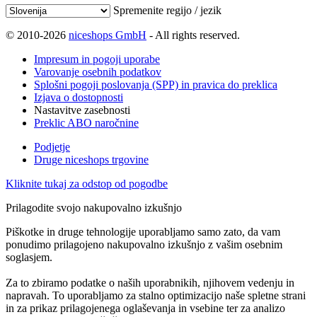
Spremenite regijo / jezik
© 2010-2026
niceshops GmbH
- All rights reserved.
Impresum in pogoji uporabe
Varovanje osebnih podatkov
Splošni pogoji poslovanja (SPP) in pravica do preklica
Izjava o dostopnosti
Nastavitve zasebnosti
Preklic ABO naročnine
Podjetje
Druge niceshops trgovine
Kliknite tukaj za odstop od pogodbe
Prilagodite svojo nakupovalno izkušnjo
Piškotke in druge tehnologije uporabljamo samo zato, da vam
ponudimo prilagojeno nakupovalno izkušnjo z vašim osebnim
soglasjem.
Za to zbiramo podatke o naših uporabnikih, njihovem vedenju in
napravah. To uporabljamo za stalno optimizacijo naše spletne strani
in za prikaz prilagojenega oglaševanja in vsebine ter za analizo