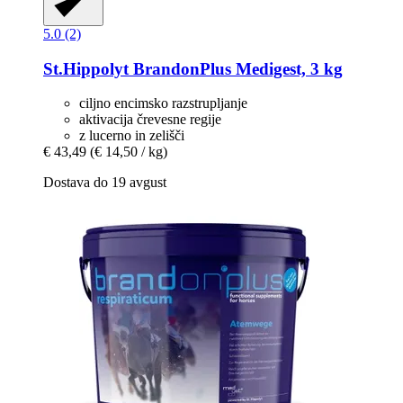
5.0 (2)
St.Hippolyt
BrandonPlus Medigest, 3 kg
ciljno encimsko razstrupljanje
aktivacija črevesne regije
z lucerno in zelišči
€ 43,49
(€ 14,50 / kg)
Dostava do 19 avgust