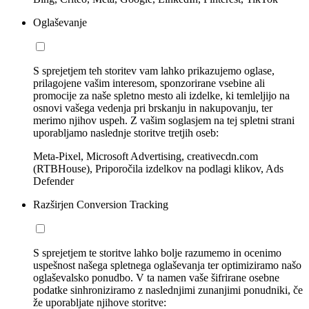
Oglaševanje
S sprejetjem teh storitev vam lahko prikazujemo oglase,
prilagojene vašim interesom, sponzorirane vsebine ali
promocije za naše spletno mesto ali izdelke, ki temleljijo na
osnovi vašega vedenja pri brskanju in nakupovanju, ter
merimo njihov uspeh. Z vašim soglasjem na tej spletni strani
uporabljamo naslednje storitve tretjih oseb:
Meta-Pixel, Microsoft Advertising, creativecdn.com
(RTBHouse), Priporočila izdelkov na podlagi klikov, Ads
Defender
Razširjen Conversion Tracking
S sprejetjem te storitve lahko bolje razumemo in ocenimo
uspešnost našega spletnega oglaševanja ter optimiziramo našo
oglaševalsko ponudbo. V ta namen vaše šifrirane osebne
podatke sinhroniziramo z naslednjimi zunanjimi ponudniki, če
že uporabljate njihove storitve: