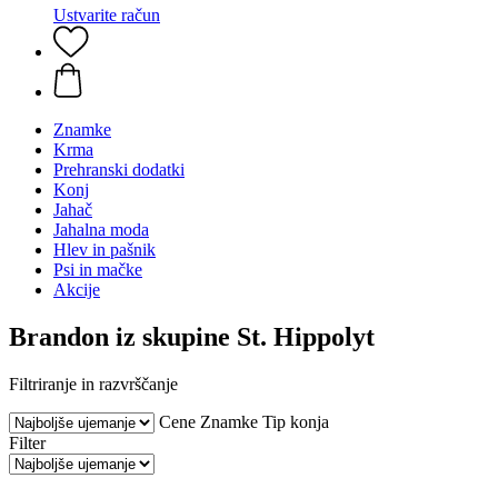
Ustvarite račun
Znamke
Krma
Prehranski dodatki
Konj
Jahač
Jahalna moda
Hlev in pašnik
Psi in mačke
Akcije
Brandon iz skupine St. Hippolyt
Filtriranje in razvrščanje
Cene
Znamke
Tip konja
Filter