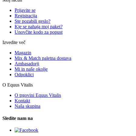
Prijavite se
Registracija
Ste pozabili geslo?
Kje se nahaja moj paket?
Unovčite kodo za popust
Izvedite več
Magazin
Mix & Match paletna dostava
Ambasadorji
Mi in naše okolje
Odpoklici
O Equus Vitalis
O trgovini Equus Vitalis
Kontakt
Naša skupina
Sledite nam na