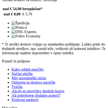
nad € 54,90
brezplačno*
nad € 0,00
€ 5,79
* Ti stroški dostave veljajo za standardno pošiljanje. Lahko pride do
dodatnih stroškov, npr. zaradi teže, velikosti ali lastnosti izdelkov. Te
informacije najdete neposredno v opisu izdelka.
Pomoč in podpora
Kako oddati naročilo
Načini plačila
Moj uporabniški račun
Odprema in dostava naročila
Vračila
Akcije in unovčitev darilnih bonov
Ali potrebujete dodatno pomoč?
Poslovni partnerji
Moj račun