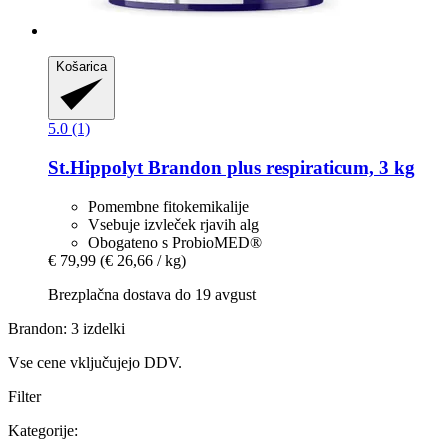
Košarica
5.0 (1)
St.Hippolyt
Brandon plus respiraticum, 3 kg
Pomembne fitokemikalije
Vsebuje izvleček rjavih alg
Obogateno s ProbioMED®
€ 79,99
(€ 26,66 / kg)
Brezplačna dostava do 19 avgust
Brandon: 3 izdelki
Vse cene vključujejo DDV.
Filter
Kategorije: