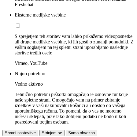
Freshchat
Eksterne medijske vsebine
S sprejetjem teh storitev vam lahko prikažemo videoposnetke
ali druge medijske vsebine, ki jih gostijo zunanji ponudniki. Z
vašim soglasjem na tej spletni strani uporabljamo naslednje
storitve tretjih oseb:
Vimeo, YouTube
Nujno potrebno
Vedno aktivno
Tehnično potrebni piškotki omogočajo le osnovne funkcije
naše spletne strani. Omogočajo vam na primer zbiranje
izdelkov v vaši nakupovalni košarici ali dostop do vašega
uporabniškega računa. To pomeni, da o vas ne moremo
ničesar sklepati, prav tako dobljeni podatki ne bodo nikoli
posredovani tretjim osebam.
Shrani nastavitve
Strinjam se
Samo obvezno