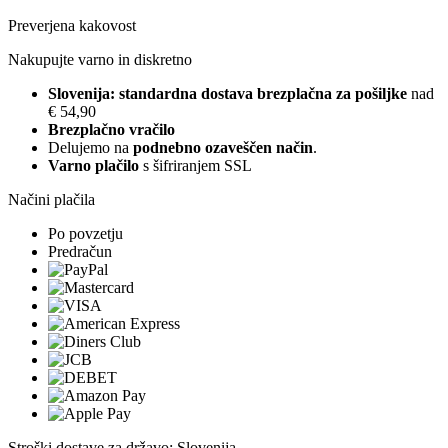
Preverjena kakovost
Nakupujte varno in diskretno
Slovenija: standardna dostava brezplačna za pošiljke
nad
€ 54,90
Brezplačno vračilo
Delujemo na
podnebno ozaveščen način
.
Varno plačilo
s šifriranjem SSL
Načini plačila
Po povzetju
Predračun
Stroški dostave za državo: Slovenija