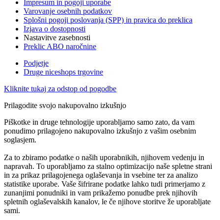
Impresum in pogoji uporabe
Varovanje osebnih podatkov
Splošni pogoji poslovanja (SPP) in pravica do preklica
Izjava o dostopnosti
Nastavitve zasebnosti
Preklic ABO naročnine
Podjetje
Druge niceshops trgovine
Kliknite tukaj za odstop od pogodbe
Prilagodite svojo nakupovalno izkušnjo
Piškotke in druge tehnologije uporabljamo samo zato, da vam
ponudimo prilagojeno nakupovalno izkušnjo z vašim osebnim
soglasjem.
Za to zbiramo podatke o naših uporabnikih, njihovem vedenju in
napravah. To uporabljamo za stalno optimizacijo naše spletne strani
in za prikaz prilagojenega oglaševanja in vsebine ter za analizo
statistike uporabe. Vaše šifrirane podatke lahko tudi primerjamo z
zunanjimi ponudniki in vam prikažemo ponudbe prek njihovih
spletnih oglaševalskih kanalov, le če njihove storitve že uporabljate
sami.