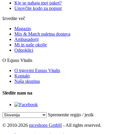
Kje se nahaja moj paket?
Unovčite kodo za popust
Izvedite več
Magazin
Mix & Match paletna dostava
Ambasadorji
Mi in naše okolje
Odpoklici
O Equus Vitalis
O trgovini Equus Vitalis
Kontakt
Naša skupina
Sledite nam na
Spremenite regijo / jezik
© 2010-2026
niceshops GmbH
- All rights reserved.