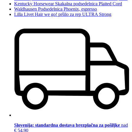
Kentucky Horsewear Skakalna podsedelnica Plaited Cord
Waldhausen Podsedelnica Phoenix, espresso
Lilla Livet Hair we go! pršilo za rep ULTRA Strong
Slovenija: standardna dostava brezplačna za pošiljke
nad
€ 54,90