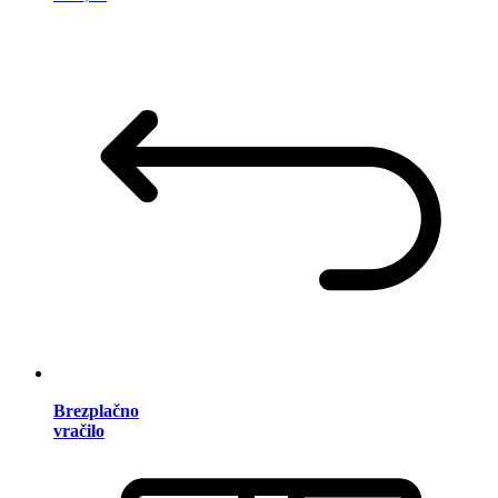
Brezplačno
vračilo