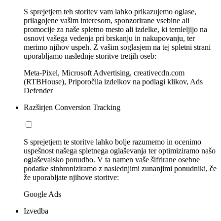
S sprejetjem teh storitev vam lahko prikazujemo oglase,
prilagojene vašim interesom, sponzorirane vsebine ali
promocije za naše spletno mesto ali izdelke, ki temleljijo na
osnovi vašega vedenja pri brskanju in nakupovanju, ter
merimo njihov uspeh. Z vašim soglasjem na tej spletni strani
uporabljamo naslednje storitve tretjih oseb:
Meta-Pixel, Microsoft Advertising, creativecdn.com
(RTBHouse), Priporočila izdelkov na podlagi klikov, Ads
Defender
Razširjen Conversion Tracking
S sprejetjem te storitve lahko bolje razumemo in ocenimo
uspešnost našega spletnega oglaševanja ter optimiziramo našo
oglaševalsko ponudbo. V ta namen vaše šifrirane osebne
podatke sinhroniziramo z naslednjimi zunanjimi ponudniki, če
že uporabljate njihove storitve:
Google Ads
Izvedba