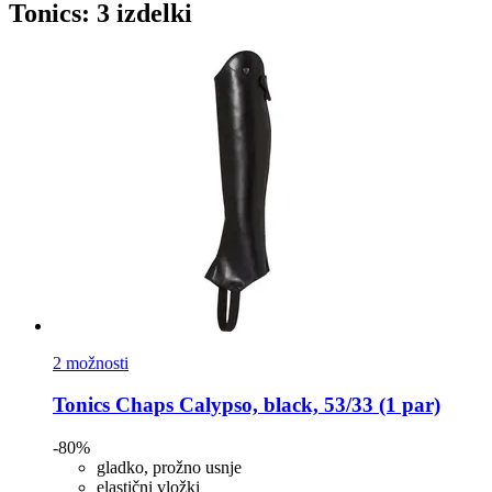
Tonics: 3 izdelki
2 možnosti
Tonics
Chaps Calypso, black, 53/33 (1 par)
-80%
gladko, prožno usnje
elastični vložki