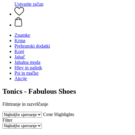
Ustvarite račun
Znamke
Krma
Prehranski dodatki
Konj
Jahač
Jahalna moda
Hlev in pašnik
Psi in mačke
Akcije
Tonics - Fabulous Shoes
Filtriranje in razvrščanje
Cene
Highlights
Filter