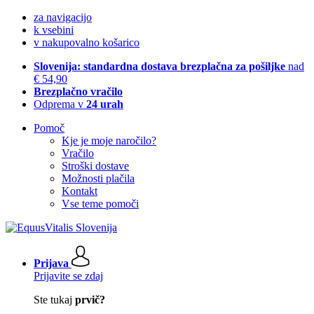
za navigacijo
k vsebini
v nakupovalno košarico
Slovenija: standardna dostava brezplačna za pošiljke
nad
€ 54,90
Brezplačno vračilo
Odprema v
24 urah
Pomoč
Kje je moje naročilo?
Vračilo
Stroški dostave
Možnosti plačila
Kontakt
Vse teme pomoči
Prijava
Prijavite se zdaj
Ste tukaj
prvič?