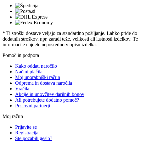
* Ti stroški dostave veljajo za standardno pošiljanje. Lahko pride do
dodatnih stroškov, npr. zaradi teže, velikosti ali lastnosti izdelkov. Te
informacije najdete neposredno v opisu izdelka.
Pomoč in podpora
Kako oddati naročilo
Načini plačila
Moj uporabniški račun
Odprema in dostava naročila
Vračila
Akcije in unovčitev darilnih bonov
Ali potrebujete dodatno pomoč?
Poslovni partnerji
Moj račun
Prijavite se
Registracija
Ste pozabili geslo?