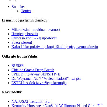
Znamke
Tonics
Iz naših objavljenih člankov:
Mikotoksini - nevidna nevarnost
Hranjenje brez žit
Otroci in konji - kaj upoštevati
Pozor plesen!
Kako lahko pokrivanje konja škoduje njegovemu zdravju
Odkrijte EquusVitalis:
BUSSE
Chia de Gracia Deep Breath
SPEED Fly-Away SENSITIVE
Dr. Weyrauch Nr. 7 "Vrelec mladosti" - za pse
ESTELLA Sok iz vražjega kremplja
Novi izdelki:
NATUSAT Tendinit - Pur
Kentucky Horsewear Naušniki Wellington Plaited Cord, Full