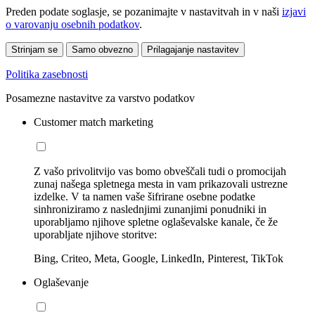
Preden podate soglasje, se pozanimajte v nastavitvah in v naši
izjavi
o varovanju osebnih podatkov
.
Strinjam se
Samo obvezno
Prilagajanje nastavitev
Politika zasebnosti
Posamezne nastavitve za varstvo podatkov
Customer match marketing
Z vašo privolitvijo vas bomo obveščali tudi o promocijah
zunaj našega spletnega mesta in vam prikazovali ustrezne
izdelke. V ta namen vaše šifrirane osebne podatke
sinhroniziramo z naslednjimi zunanjimi ponudniki in
uporabljamo njihove spletne oglaševalske kanale, če že
uporabljate njihove storitve:
Bing, Criteo, Meta, Google, LinkedIn, Pinterest, TikTok
Oglaševanje