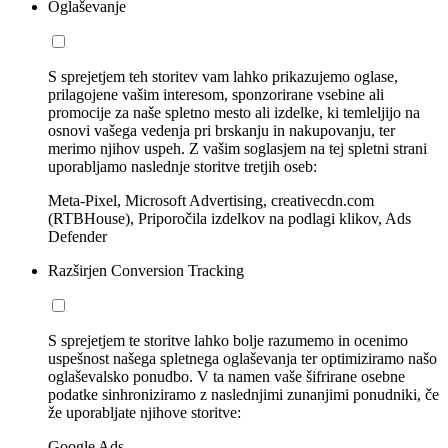
Oglaševanje
S sprejetjem teh storitev vam lahko prikazujemo oglase,
prilagojene vašim interesom, sponzorirane vsebine ali
promocije za naše spletno mesto ali izdelke, ki temleljijo na
osnovi vašega vedenja pri brskanju in nakupovanju, ter
merimo njihov uspeh. Z vašim soglasjem na tej spletni strani
uporabljamo naslednje storitve tretjih oseb:
Meta-Pixel, Microsoft Advertising, creativecdn.com
(RTBHouse), Priporočila izdelkov na podlagi klikov, Ads
Defender
Razširjen Conversion Tracking
S sprejetjem te storitve lahko bolje razumemo in ocenimo
uspešnost našega spletnega oglaševanja ter optimiziramo našo
oglaševalsko ponudbo. V ta namen vaše šifrirane osebne
podatke sinhroniziramo z naslednjimi zunanjimi ponudniki, če
že uporabljate njihove storitve:
Google Ads