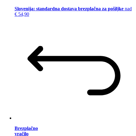
Slovenija: standardna dostava brezplačna za pošiljke
nad
€ 54,90
Brezplačno
vračilo