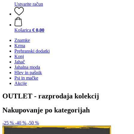
Ustvarite račun
Košarica
€ 0,00
Znamke
Krma
Prehranski dodatki
Konj
Jahač
Jahalna moda
Hlev in pašnik
Psi in mačke
Akcije
OUTLET - razprodaja kolekcij
Nakupovanje po kategorijah
-25 %
-40 %
-50 %