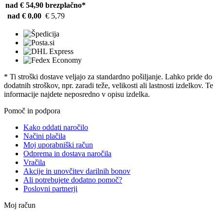
nad € 54,90
brezplačno*
nad € 0,00
€ 5,79
* Ti stroški dostave veljajo za standardno pošiljanje. Lahko pride do
dodatnih stroškov, npr. zaradi teže, velikosti ali lastnosti izdelkov. Te
informacije najdete neposredno v opisu izdelka.
Pomoč in podpora
Kako oddati naročilo
Načini plačila
Moj uporabniški račun
Odprema in dostava naročila
Vračila
Akcije in unovčitev darilnih bonov
Ali potrebujete dodatno pomoč?
Poslovni partnerji
Moj račun