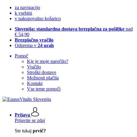
za navigacijo
k vsebini
v nakupovalno košarico
Slovenija: standardna dostava brezplačna za pošiljke
nad
€ 54,90
Brezplačno vračilo
Odprema v
24 urah
Pomoč
Kje je moje naročilo?
Vračilo
Stroški dostave
Možnosti plačila
Kontakt
Vse teme pomoči
Prijava
Prijavite se zdaj
Ste tukaj
prvič?