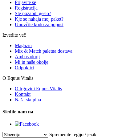
Prijavite se
Registracija
Ste pozabili geslo?
Kje se nahaja moj paket?
Unovčite kodo za popust
Izvedite več
Magazin
Mix & Match paletna dostava
Ambasadorji
Mi in naše okolje
Odpoklici
O Equus Vitalis
O trgovini Equus Vitalis
Kontakt
Naša skupina
Sledite nam na
Spremenite regijo / jezik