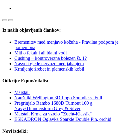
Iz naših objavljenih člankov:
Bremenitev med menjavo kožuha - Pravilna podpora je
pomembna
Miti o fekalni ali blatni vodi
Cushing – kontroverzna bolezen št. 1?
Nasveti glede nervoze med jahanjem
Krmljenje žrebet in plemenskih kobil
Odkrijte EquusVitalis:
Marstall
Naušniki Wellington 3D Logo Soundless, Full
Pregrinjalo Rambo 1680D Turnout 100 g,
Navy/Thunderstorm Grey & Silver
Marstall Krma za vzrejo "Zucht-Klassik"
ESKADRON Oglavka Sparkle Double Pin, orchid
Novi izdelki: