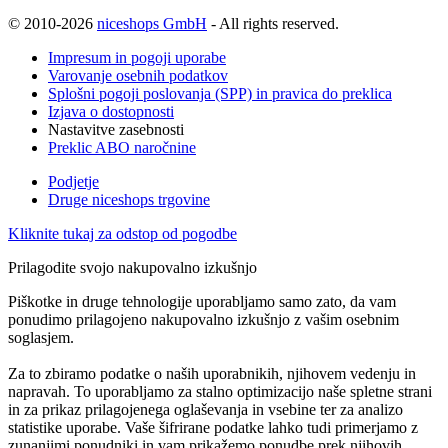
© 2010-2026
niceshops GmbH
- All rights reserved.
Impresum in pogoji uporabe
Varovanje osebnih podatkov
Splošni pogoji poslovanja (SPP) in pravica do preklica
Izjava o dostopnosti
Nastavitve zasebnosti
Preklic ABO naročnine
Podjetje
Druge niceshops trgovine
Kliknite tukaj za odstop od pogodbe
Prilagodite svojo nakupovalno izkušnjo
Piškotke in druge tehnologije uporabljamo samo zato, da vam
ponudimo prilagojeno nakupovalno izkušnjo z vašim osebnim
soglasjem.
Za to zbiramo podatke o naših uporabnikih, njihovem vedenju in
napravah. To uporabljamo za stalno optimizacijo naše spletne strani
in za prikaz prilagojenega oglaševanja in vsebine ter za analizo
statistike uporabe. Vaše šifrirane podatke lahko tudi primerjamo z
zunanjimi ponudniki in vam prikažemo ponudbe prek njihovih