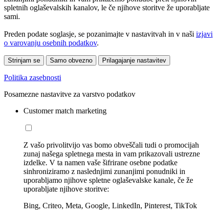
spletnih oglaševalskih kanalov, le če njihove storitve že uporabljate
sami.
Preden podate soglasje, se pozanimajte v nastavitvah in v naši
izjavi
o varovanju osebnih podatkov
.
Strinjam se
Samo obvezno
Prilagajanje nastavitev
Politika zasebnosti
Posamezne nastavitve za varstvo podatkov
Customer match marketing
Z vašo privolitvijo vas bomo obveščali tudi o promocijah
zunaj našega spletnega mesta in vam prikazovali ustrezne
izdelke. V ta namen vaše šifrirane osebne podatke
sinhroniziramo z naslednjimi zunanjimi ponudniki in
uporabljamo njihove spletne oglaševalske kanale, če že
uporabljate njihove storitve:
Bing, Criteo, Meta, Google, LinkedIn, Pinterest, TikTok