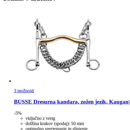
3 možnosti
BUSSE
Dresurna kandara, zožen jezik, Kaugan
-5%
vključno z verig
dolžina krakov (spodaj): 50 mm
optimalno sprejemanje in slinjenje