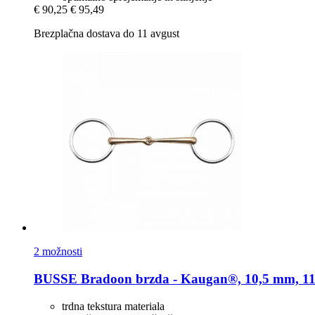
€ 90,25
€ 95,49
Brezplačna dostava do 11 avgust
2 možnosti
BUSSE
Bradoon brzda -​ Kaugan®, 10,5 mm, 11
trdna tekstura materiala