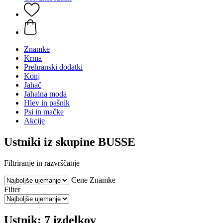
Znamke
Krma
Prehranski dodatki
Konj
Jahač
Jahalna moda
Hlev in pašnik
Psi in mačke
Akcije
Ustniki iz skupine BUSSE
Filtriranje in razvrščanje
Cene
Znamke
Filter
Ustnik: 7 izdelkov