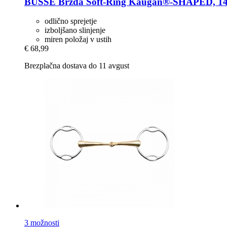
BUSSE
Brzda Soft-​Ring Kaugan®-​SHAPED, 14
odlično sprejetje
izboljšano slinjenje
miren položaj v ustih
€ 68,99
Brezplačna dostava do 11 avgust
3 možnosti