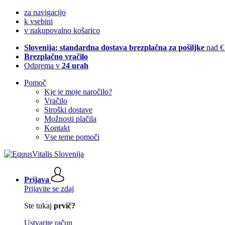
za navigacijo
k vsebini
v nakupovalno košarico
Slovenija: standardna dostava brezplačna za pošiljke
nad €
Brezplačno vračilo
Odprema v
24 urah
Pomoč
Kje je moje naročilo?
Vračilo
Stroški dostave
Možnosti plačila
Kontakt
Vse teme pomoči
Prijava
Prijavite se zdaj
Ste tukaj
prvič?
Ustvarite račun