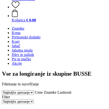
Košarica
€ 0,00
Znamke
Krma
Prehranski dodatki
Konj
Jahač
Jahalna moda
Hlev in pašnik
Psi in mačke
Akcije
Vse za longiranje iz skupine BUSSE
Filtriranje in razvrščanje
Cene
Znamke
Lastnosti
Filter