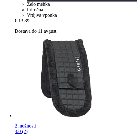
Zelo mehka
Priročna
Vrtljiva vponka
€ 13,89
Dostava do 11 avgust
2 možnosti
3.0 (2)