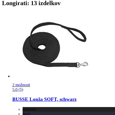
Longirati: 13 izdelkov
2 možnosti
5.0 (5)
BUSSE
Lonža SOFT, schwarz
schwarz
navy