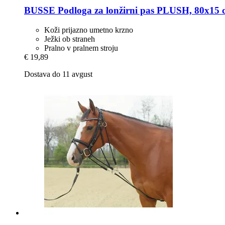
BUSSE
Podloga za lonžirni pas PLUSH, 80x15 
Koži prijazno umetno krzno
Ježki ob straneh
Pralno v pralnem stroju
€ 19,89
Dostava do 11 avgust