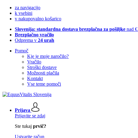
za navigacijo
k vsebini
v nakupovalno košarico
Slovenija: standardna dostava brezplačna za pošiljke
nad €
Brezplačno vračilo
Odprema v
24 urah
Pomoč
Kje je moje naročilo?
Vračilo
Stroški dostave
Možnosti plačila
Kontakt
Vse teme pomoči
Prijava
Prijavite se zdaj
Ste tukaj
prvič?
Ustvarite račun