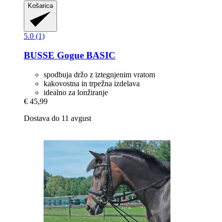
Košarica
5.0 (1)
BUSSE
Gogue BASIC
spodbuja držo z iztegnjenim vratom
kakovostna in trpežna izdelava
idealno za lonžiranje
€ 45,99
Dostava do 11 avgust