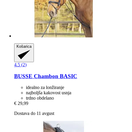
Košarica
4.5 (2)
BUSSE
Chambon BASIC
idealno za lonžiranje
najboljša kakovost usnja
trdno obdelano
€ 29,99
Dostava do 11 avgust