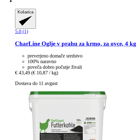
Košarica
5.0 (1)
CharLine
Oglje v prahu za krmo, za ovce, 4 kg
preverjeno domače sredstvo
100% naravno
poveča dobro počutje živali
€ 43,49
(€ 10,87 / kg)
Dostava do 11 avgust