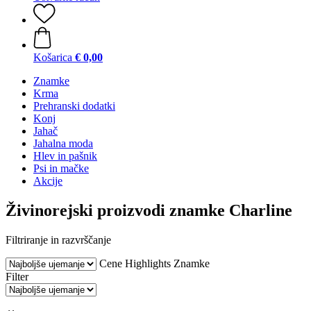
Košarica
€ 0,00
Znamke
Krma
Prehranski dodatki
Konj
Jahač
Jahalna moda
Hlev in pašnik
Psi in mačke
Akcije
Živinorejski proizvodi znamke Charline
Filtriranje in razvrščanje
Cene
Highlights
Znamke
Filter