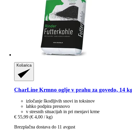
Košarica
CharLine
Krmno oglje v prahu za govedo, 14 k
izločanje škodljivih snovi in ​​toksinov
lahko podpira presnovo
v stresnih situacijah in pri menjavi krme
€ 55,99
(€ 4,00 / kg)
Brezplačna dostava do 11 avgust