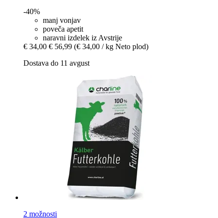
-40%
manj vonjav
poveča apetit
naravni izdelek iz Avstrije
€ 34,00
€ 56,99
(€ 34,00 / kg Neto plod)
Dostava do 11 avgust
2 možnosti