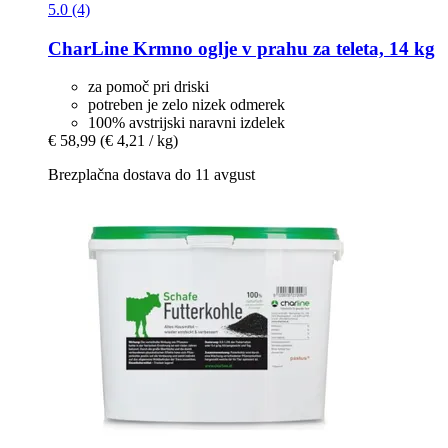
5.0 (4)
CharLine
Krmno oglje v prahu za teleta, 14 kg
za pomoč pri driski
potreben je zelo nizek odmerek
100% avstrijski naravni izdelek
€ 58,99
(€ 4,21 / kg)
Brezplačna dostava do 11 avgust