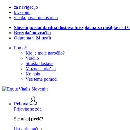
za navigacijo
k vsebini
v nakupovalno košarico
Slovenija: standardna dostava brezplačna za pošiljke
nad €
Brezplačno vračilo
Odprema v
24 urah
Pomoč
Kje je moje naročilo?
Vračilo
Stroški dostave
Možnosti plačila
Kontakt
Vse teme pomoči
Prijava
Prijavite se zdaj
Ste tukaj
prvič?
Ustvarite račun