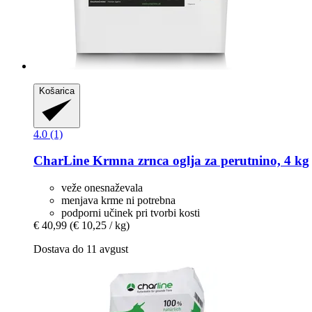
Košarica
4.0 (1)
CharLine
Krmna zrnca oglja za perutnino, 4 kg
veže onesnaževala
menjava krme ni potrebna
podporni učinek pri tvorbi kosti
€ 40,99
(€ 10,25 / kg)
Dostava do 11 avgust