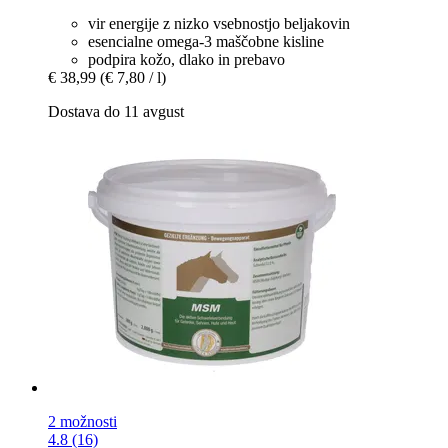
vir energije z nizko vsebnostjo beljakovin
esencialne omega-3 maščobne kisline
podpira kožo, dlako in prebavo
€ 38,99
(€ 7,80 / l)
Dostava do 11 avgust
2 možnosti
4.8 (16)