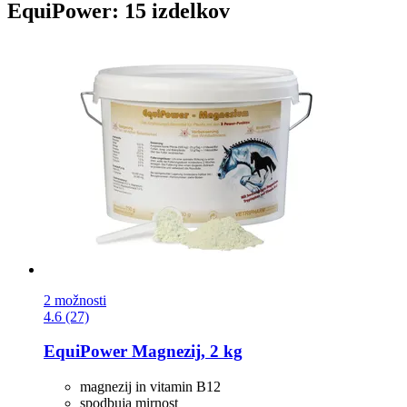
EquiPower: 15 izdelkov
2 možnosti
4.6 (27)
EquiPower
Magnezij, 2 kg
magnezij in vitamin B12
spodbuja mirnost