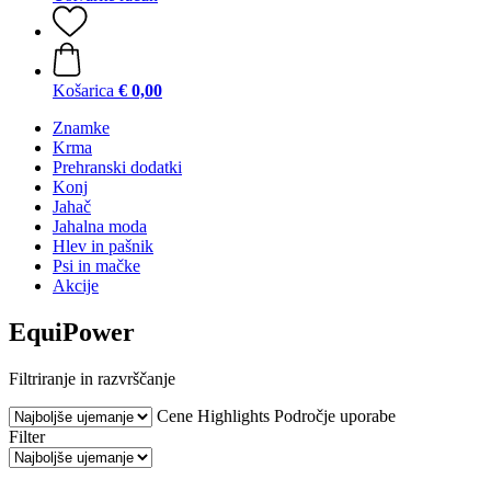
Košarica
€ 0,00
Znamke
Krma
Prehranski dodatki
Konj
Jahač
Jahalna moda
Hlev in pašnik
Psi in mačke
Akcije
EquiPower
Filtriranje in razvrščanje
Cene
Highlights
Področje uporabe
Filter