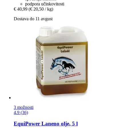
podpora učinkovitosti
€ 40,99
(€ 20,50 / kg)
Dostava do 11 avgust
3 možnosti
4.9 (36)
EquiPower
Laneno olje, 5 l