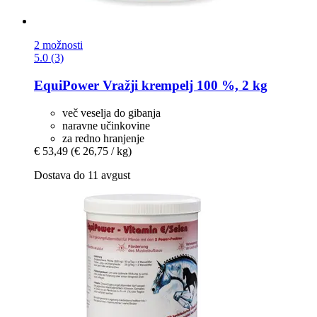
2 možnosti
5.0 (3)
EquiPower
Vražji krempelj 100 %, 2 kg
več veselja do gibanja
naravne učinkovine
za redno hranjenje
€ 53,49
(€ 26,75 / kg)
Dostava do 11 avgust