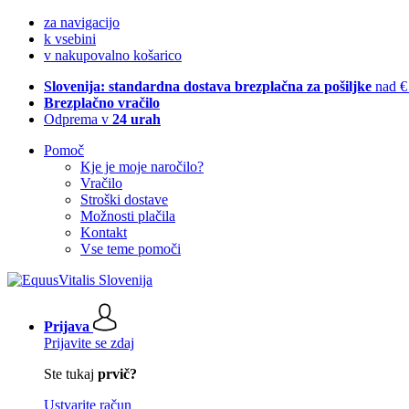
za navigacijo
k vsebini
v nakupovalno košarico
Slovenija: standardna dostava brezplačna za pošiljke
nad €
Brezplačno vračilo
Odprema v
24 urah
Pomoč
Kje je moje naročilo?
Vračilo
Stroški dostave
Možnosti plačila
Kontakt
Vse teme pomoči
Prijava
Prijavite se zdaj
Ste tukaj
prvič?
Ustvarite račun