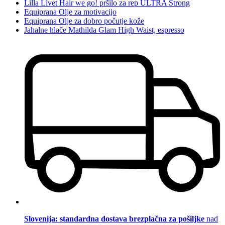
Lilla Livet Hair we go! pršilo za rep ULTRA Strong
Equiprana Olje za motivacijo
Equiprana Olje za dobro počutje kože
Jahalne hlače Mathilda Glam High Waist, espresso
Slovenija: standardna dostava brezplačna za pošiljke
nad