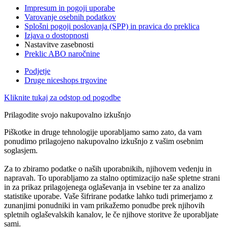
Impresum in pogoji uporabe
Varovanje osebnih podatkov
Splošni pogoji poslovanja (SPP) in pravica do preklica
Izjava o dostopnosti
Nastavitve zasebnosti
Preklic ABO naročnine
Podjetje
Druge niceshops trgovine
Kliknite tukaj za odstop od pogodbe
Prilagodite svojo nakupovalno izkušnjo
Piškotke in druge tehnologije uporabljamo samo zato, da vam
ponudimo prilagojeno nakupovalno izkušnjo z vašim osebnim
soglasjem.
Za to zbiramo podatke o naših uporabnikih, njihovem vedenju in
napravah. To uporabljamo za stalno optimizacijo naše spletne strani
in za prikaz prilagojenega oglaševanja in vsebine ter za analizo
statistike uporabe. Vaše šifrirane podatke lahko tudi primerjamo z
zunanjimi ponudniki in vam prikažemo ponudbe prek njihovih
spletnih oglaševalskih kanalov, le če njihove storitve že uporabljate
sami.