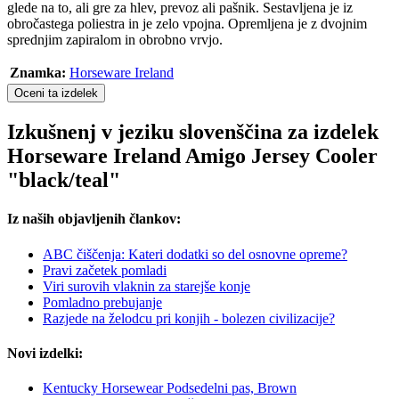
glede na to, ali gre za hlev, prevoz ali pašnik. Sestavljena je iz
obročastega poliestra in je zelo vpojna. Opremljena je z dvojnim
sprednjim zapiralom in obrobno vrvjo.
Znamka:
Horseware Ireland
Oceni ta izdelek
Izkušnenj v jeziku slovenščina za izdelek
Horseware Ireland Amigo Jersey Cooler
"black/teal"
Iz naših objavljenih člankov:
ABC čiščenja: Kateri dodatki so del osnovne opreme?
Pravi začetek pomladi
Viri surovih vlaknin za starejše konje
Pomladno prebujanje
Razjede na želodcu pri konjih - bolezen civilizacije?
Novi izdelki:
Kentucky Horsewear Podsedelni pas, Brown