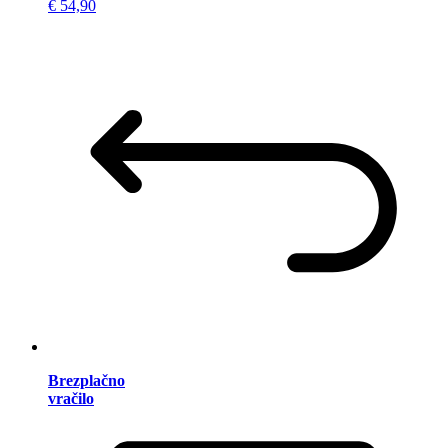
€ 54,90
Brezplačno
vračilo