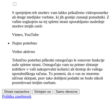
S sprejetjem teh storitev vam lahko prikažemo videoposnetke
ali druge medijske vsebine, ki jih gostijo zunanji ponudniki. Z
vašim soglasjem na tej spletni strani uporabljamo naslednje
storitve tretjih oseb:
Vimeo, YouTube
Nujno potrebno
Vedno aktivno
Tehnično potrebni piškotki omogočajo le osnovne funkcije
naše spletne strani. Omogočajo vam na primer zbiranje
izdelkov v vaši nakupovalni košarici ali dostop do vašega
uporabniškega računa. To pomeni, da o vas ne moremo
ničesar sklepati, prav tako dobljeni podatki ne bodo nikoli
posredovani tretjim osebam.
Shrani nastavitve
Strinjam se
Samo obvezno
Politika zasebnosti