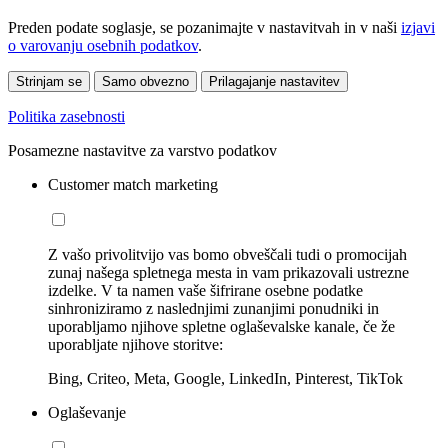
Preden podate soglasje, se pozanimajte v nastavitvah in v naši
izjavi
o varovanju osebnih podatkov
.
Strinjam se
Samo obvezno
Prilagajanje nastavitev
Politika zasebnosti
Posamezne nastavitve za varstvo podatkov
Customer match marketing
Z vašo privolitvijo vas bomo obveščali tudi o promocijah
zunaj našega spletnega mesta in vam prikazovali ustrezne
izdelke. V ta namen vaše šifrirane osebne podatke
sinhroniziramo z naslednjimi zunanjimi ponudniki in
uporabljamo njihove spletne oglaševalske kanale, če že
uporabljate njihove storitve:
Bing, Criteo, Meta, Google, LinkedIn, Pinterest, TikTok
Oglaševanje