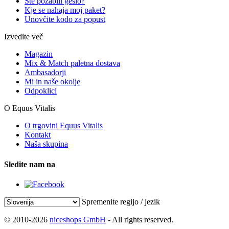
Ste pozabili geslo?
Kje se nahaja moj paket?
Unovčite kodo za popust
Izvedite več
Magazin
Mix & Match paletna dostava
Ambasadorji
Mi in naše okolje
Odpoklici
O Equus Vitalis
O trgovini Equus Vitalis
Kontakt
Naša skupina
Sledite nam na
Spremenite regijo / jezik
© 2010-2026
niceshops GmbH
- All rights reserved.