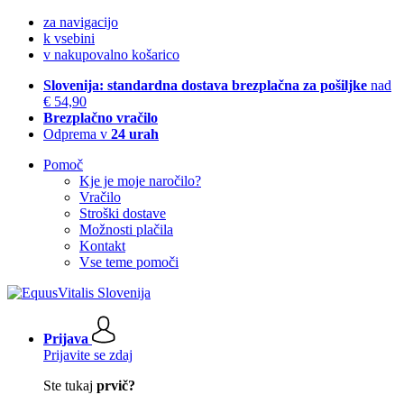
za navigacijo
k vsebini
v nakupovalno košarico
Slovenija: standardna dostava brezplačna za pošiljke
nad
€ 54,90
Brezplačno vračilo
Odprema v
24 urah
Pomoč
Kje je moje naročilo?
Vračilo
Stroški dostave
Možnosti plačila
Kontakt
Vse teme pomoči
Prijava
Prijavite se zdaj
Ste tukaj
prvič?