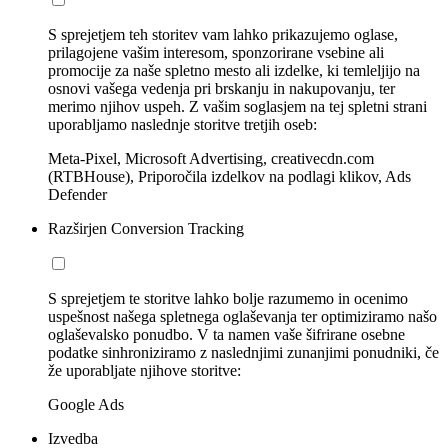
S sprejetjem teh storitev vam lahko prikazujemo oglase,
prilagojene vašim interesom, sponzorirane vsebine ali
promocije za naše spletno mesto ali izdelke, ki temleljijo na
osnovi vašega vedenja pri brskanju in nakupovanju, ter
merimo njihov uspeh. Z vašim soglasjem na tej spletni strani
uporabljamo naslednje storitve tretjih oseb:
Meta-Pixel, Microsoft Advertising, creativecdn.com
(RTBHouse), Priporočila izdelkov na podlagi klikov, Ads
Defender
Razširjen Conversion Tracking
S sprejetjem te storitve lahko bolje razumemo in ocenimo
uspešnost našega spletnega oglaševanja ter optimiziramo našo
oglaševalsko ponudbo. V ta namen vaše šifrirane osebne
podatke sinhroniziramo z naslednjimi zunanjimi ponudniki, če
že uporabljate njihove storitve:
Google Ads
Izvedba