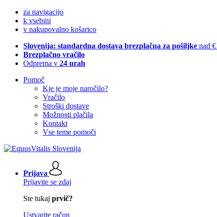
za navigacijo
k vsebini
v nakupovalno košarico
Slovenija: standardna dostava brezplačna za pošiljke
nad €
Brezplačno vračilo
Odprema v
24 urah
Pomoč
Kje je moje naročilo?
Vračilo
Stroški dostave
Možnosti plačila
Kontakt
Vse teme pomoči
Prijava
Prijavite se zdaj
Ste tukaj
prvič?
Ustvarite račun