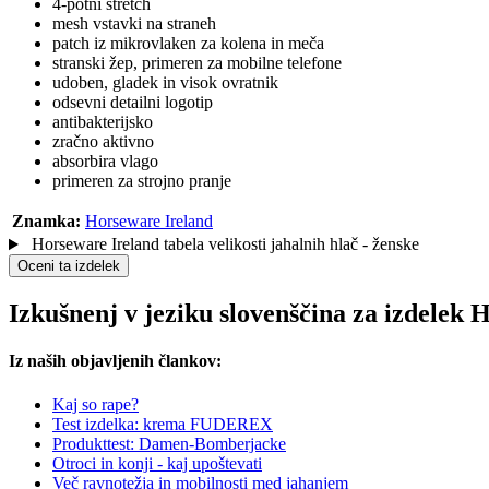
4-potni stretch
mesh vstavki na straneh
patch iz mikrovlaken za kolena in meča
stranski žep, primeren za mobilne telefone
udoben, gladek in visok ovratnik
odsevni detailni logotip
antibakterijsko
zračno aktivno
absorbira vlago
primeren za strojno pranje
Znamka:
Horseware Ireland
Horseware Ireland tabela velikosti jahalnih hlač - ženske
Oceni ta izdelek
Izkušnenj v jeziku slovenščina za izdelek
Iz naših objavljenih člankov:
Kaj so rape?
Test izdelka: krema FUDEREX
Produkttest: Damen-Bomberjacke
Otroci in konji - kaj upoštevati
Več ravnotežja in mobilnosti med jahanjem