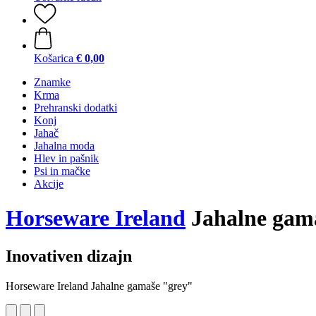
Košarica
€ 0,00
Znamke
Krma
Prehranski dodatki
Konj
Jahač
Jahalna moda
Hlev in pašnik
Psi in mačke
Akcije
Horseware Ireland
Jahalne gam
Inovativen dizajn
Horseware Ireland Jahalne gamaše "grey"