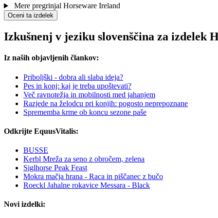
Mere pregrinjal Horseware Ireland
Oceni ta izdelek
Izkušnenj v jeziku slovenščina za izdelek
Iz naših objavljenih člankov:
Priboljški - dobra ali slaba ideja?
Pes in konj: kaj je treba upoštevati?
Več ravnotežja in mobilnosti med jahanjem
Razjede na želodcu pri konjih: pogosto neprepoznane
Sprememba krme ob koncu sezone paše
Odkrijte EquusVitalis:
BUSSE
Kerbl Mreža za seno z obročem, zelena
Siglhorse Peak Feast
Mokra mačja hrana - Raca in piščanec z bučo
Roeckl Jahalne rokavice Messara - Black
Novi izdelki: