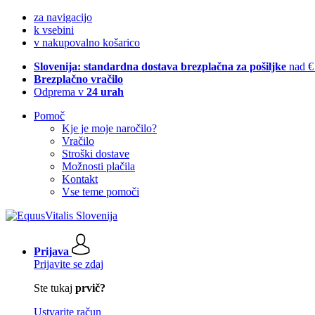
za navigacijo
k vsebini
v nakupovalno košarico
Slovenija: standardna dostava brezplačna za pošiljke
nad €
Brezplačno vračilo
Odprema v
24 urah
Pomoč
Kje je moje naročilo?
Vračilo
Stroški dostave
Možnosti plačila
Kontakt
Vse teme pomoči
Prijava
Prijavite se zdaj
Ste tukaj
prvič?
Ustvarite račun