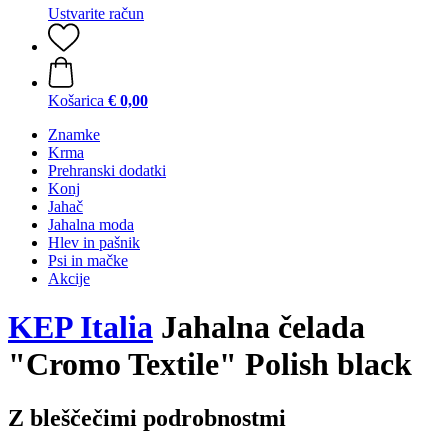
Ustvarite račun
Košarica
€ 0,00
Znamke
Krma
Prehranski dodatki
Konj
Jahač
Jahalna moda
Hlev in pašnik
Psi in mačke
Akcije
KEP Italia
Jahalna čelada
"Cromo Textile" Polish black
Z bleščečimi podrobnostmi