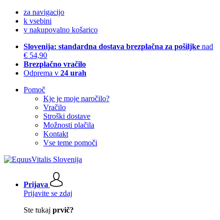
za navigacijo
k vsebini
v nakupovalno košarico
Slovenija: standardna dostava brezplačna za pošiljke
nad
€ 54,90
Brezplačno vračilo
Odprema v
24 urah
Pomoč
Kje je moje naročilo?
Vračilo
Stroški dostave
Možnosti plačila
Kontakt
Vse teme pomoči
Prijava
Prijavite se zdaj
Ste tukaj
prvič?