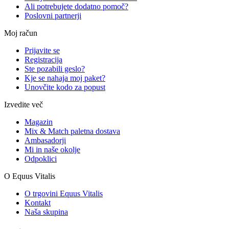
Ali potrebujete dodatno pomoč?
Poslovni partnerji
Moj račun
Prijavite se
Registracija
Ste pozabili geslo?
Kje se nahaja moj paket?
Unovčite kodo za popust
Izvedite več
Magazin
Mix & Match paletna dostava
Ambasadorji
Mi in naše okolje
Odpoklici
O Equus Vitalis
O trgovini Equus Vitalis
Kontakt
Naša skupina