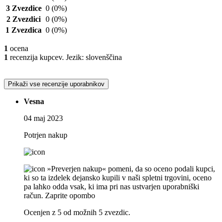
3 Zvezdice
0
(0%)
2 Zvezdici
0
(0%)
1 Zvezdica
0
(0%)
1
ocena
1
recenzija kupcev. Jezik: slovenščina
Prikaži vse recenzije uporabnikov
Vesna
04 maj 2023
Potrjen nakup
»Preverjen nakup« pomeni, da so oceno podali kupci,
ki so ta izdelek dejansko kupili v naši spletni trgovini, oceno
pa lahko odda vsak, ki ima pri nas ustvarjen uporabniški
račun.
Zaprite opombo
Ocenjen z 5 od možnih 5 zvezdic.