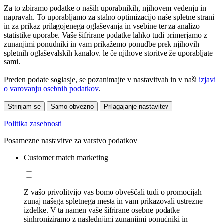
Za to zbiramo podatke o naših uporabnikih, njihovem vedenju in
napravah. To uporabljamo za stalno optimizacijo naše spletne strani
in za prikaz prilagojenega oglaševanja in vsebine ter za analizo
statistike uporabe. Vaše šifrirane podatke lahko tudi primerjamo z
zunanjimi ponudniki in vam prikažemo ponudbe prek njihovih
spletnih oglaševalskih kanalov, le če njihove storitve že uporabljate
sami.
Preden podate soglasje, se pozanimajte v nastavitvah in v naši
izjavi
o varovanju osebnih podatkov
.
Strinjam se
Samo obvezno
Prilagajanje nastavitev
Politika zasebnosti
Posamezne nastavitve za varstvo podatkov
Customer match marketing
Z vašo privolitvijo vas bomo obveščali tudi o promocijah
zunaj našega spletnega mesta in vam prikazovali ustrezne
izdelke. V ta namen vaše šifrirane osebne podatke
sinhroniziramo z naslednjimi zunanjimi ponudniki in