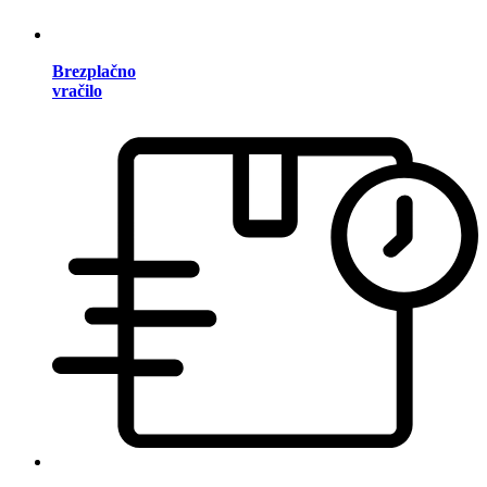
Brezplačno
vračilo