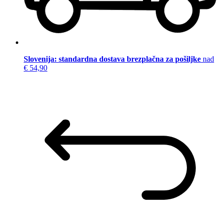
Slovenija: standardna dostava brezplačna za pošiljke
nad
€ 54,90