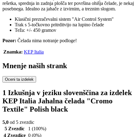
rešetka, sprednja in zadnja plošča ter površina ohišja čelade, je nekaj
posebnega. Idealno za jahače z izvirnim, a treznim slogom.
Klasični prezračevalni sistem "Air Control System"
Trak s 5-točkovno pritrditvijo na lupino čelade
Teža: +/- 450 gramov
Pozor:
Čelada nima notranje podloge!
Znamka:
KEP Italia
Mnenje naših strank
Oceni ta izdelek
1 Izkušnja v jeziku slovenščina za izdelek
KEP Italia Jahalna čelada "Cromo
Textile" Polish black
5,0
od 5 zvezdic
5 Zvezdic
1
(100%)
4 Zvezdice
0
(0%)