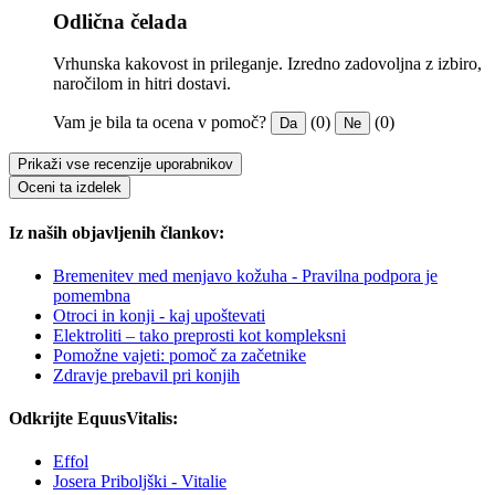
Odlična čelada
Vrhunska kakovost in prileganje. Izredno zadovoljna z izbiro,
naročilom in hitri dostavi.
Vam je bila ta ocena v pomoč?
(0)
(0)
Da
Ne
Prikaži vse recenzije uporabnikov
Oceni ta izdelek
Iz naših objavljenih člankov:
Bremenitev med menjavo kožuha - Pravilna podpora je
pomembna
Otroci in konji - kaj upoštevati
Elektroliti – tako preprosti kot kompleksni
Pomožne vajeti: pomoč za začetnike
Zdravje prebavil pri konjih
Odkrijte EquusVitalis:
Effol
Josera Priboljški - Vitalie