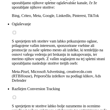
uporabljamo njihove spletne oglaševalske kanale, če že
uporabljate njihove storitve:
Bing, Criteo, Meta, Google, LinkedIn, Pinterest, TikTok
Oglaševanje
S sprejetjem teh storitev vam lahko prikazujemo oglase,
prilagojene vašim interesom, sponzorirane vsebine ali
promocije za naše spletno mesto ali izdelke, ki temleljijo na
osnovi vašega vedenja pri brskanju in nakupovanju, ter
merimo njihov uspeh. Z vašim soglasjem na tej spletni strani
uporabljamo naslednje storitve tretjih oseb:
Meta-Pixel, Microsoft Advertising, creativecdn.com
(RTBHouse), Priporočila izdelkov na podlagi klikov, Ads
Defender
Razširjen Conversion Tracking
S sprejetjem te storitve lahko bolje razumemo in ocenimo