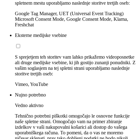
spletnem mestu uporabljamo naslednje storitve tretjih oseb:
Google Tag Manager, UET (Universal Event Tracking)
Microsoft Consent Mode, Google Consent Mode, Klarna,
Freshchat
Eksterne medijske vsebine
S sprejetjem teh storitev vam lahko prikažemo videoposnetke
ali druge medijske vsebine, ki jih gostijo zunanji ponudniki. Z
vašim soglasjem na tej spletni strani uporabljamo naslednje
storitve tretjih oseb:
Vimeo, YouTube
Nujno potrebno
Vedno aktivno
Tehnično potrebni piškotki omogočajo le osnovne funkcije
naše spletne strani. Omogočajo vam na primer zbiranje
izdelkov v vaši nakupovalni košarici ali dostop do vašega
uporabniškega računa. To pomeni, da o vas ne moremo
ničesar sklepati, prav tako dobljeni podatki ne bodo nikoli