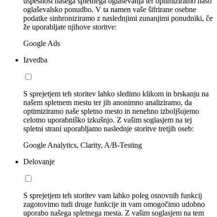
uspešnost našega spletnega oglaševanja ter optimiziramo našo
oglaševalsko ponudbo. V ta namen vaše šifrirane osebne
podatke sinhroniziramo z naslednjimi zunanjimi ponudniki, če
že uporabljate njihove storitve:
Google Ads
Izvedba
S sprejetjem teh storitev lahko sledimo klikom in brskanju na
našem spletnem mestu ter jih anonimno analiziramo, da
optimiziramo naše spletno mesto in nenehno izboljšujemo
celotno uporabniško izkušnjo. Z vašim soglasjem na tej
spletni strani uporabljamo naslednje storitve tretjih oseb:
Google Analytics, Clarity, A/B-Testing
Delovanje
S sprejetjem teh storitev vam lahko poleg osnovnih funkcij
zagotovimo tudi druge funkcije in vam omogočimo udobno
uporabo našega spletnega mesta. Z vašim soglasjem na tem