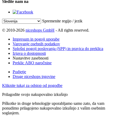
Sledite nam na
Spremenite regijo / jezik
© 2010-2026
niceshops GmbH
- All rights reserved.
Impresum in pogoji uporabe
Varovanje osebnih podatkov
Splošni pogoji poslovanja (SPP) in pravica do preklica
Izjava o dostopnosti
Nastavitve zasebnosti
Preklic ABO naročnine
Podjetje
Druge niceshops trgovine
Kliknite tukaj za odstop od pogodbe
Prilagodite svojo nakupovalno izkušnjo
Piškotke in druge tehnologije uporabljamo samo zato, da vam
ponudimo prilagojeno nakupovalno izkušnjo z vašim osebnim
soglasjem.