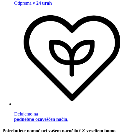
Odprema v
24 urah
Delujemo na
podnebno ozaveščen način
.
Potrebujete pomoč pri vašem naročilu? Z veseljem bomo