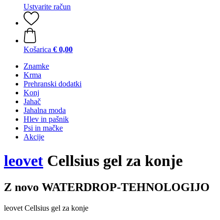
Ustvarite račun
Košarica
€ 0,00
Znamke
Krma
Prehranski dodatki
Konj
Jahač
Jahalna moda
Hlev in pašnik
Psi in mačke
Akcije
leovet
Cellsius gel za konje
Z novo WATERDROP-TEHNOLOGIJO
leovet Cellsius gel za konje