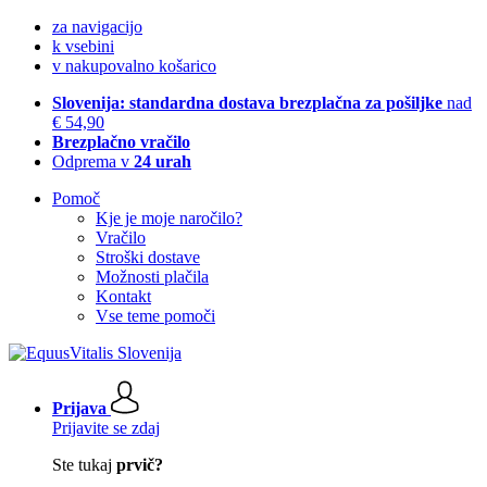
za navigacijo
k vsebini
v nakupovalno košarico
Slovenija: standardna dostava brezplačna za pošiljke
nad
€ 54,90
Brezplačno vračilo
Odprema v
24 urah
Pomoč
Kje je moje naročilo?
Vračilo
Stroški dostave
Možnosti plačila
Kontakt
Vse teme pomoči
Prijava
Prijavite se zdaj
Ste tukaj
prvič?