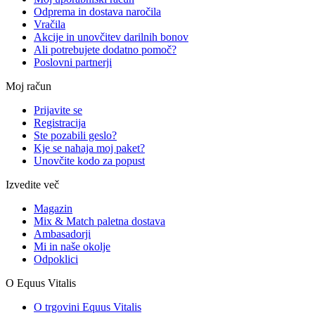
Odprema in dostava naročila
Vračila
Akcije in unovčitev darilnih bonov
Ali potrebujete dodatno pomoč?
Poslovni partnerji
Moj račun
Prijavite se
Registracija
Ste pozabili geslo?
Kje se nahaja moj paket?
Unovčite kodo za popust
Izvedite več
Magazin
Mix & Match paletna dostava
Ambasadorji
Mi in naše okolje
Odpoklici
O Equus Vitalis
O trgovini Equus Vitalis