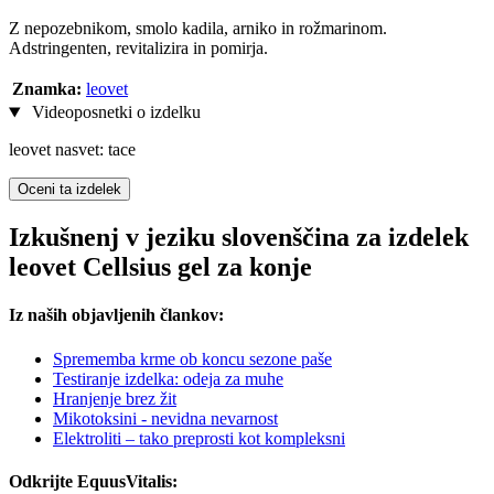
Z nepozebnikom, smolo kadila, arniko in rožmarinom.
Adstringenten, revitalizira in pomirja.
Znamka:
leovet
Videoposnetki o izdelku
leovet nasvet: tace
Oceni ta izdelek
Izkušnenj v jeziku slovenščina za izdelek
leovet Cellsius gel za konje
Iz naših objavljenih člankov:
Sprememba krme ob koncu sezone paše
Testiranje izdelka: odeja za muhe
Hranjenje brez žit
Mikotoksini - nevidna nevarnost
Elektroliti – tako preprosti kot kompleksni
Odkrijte EquusVitalis: