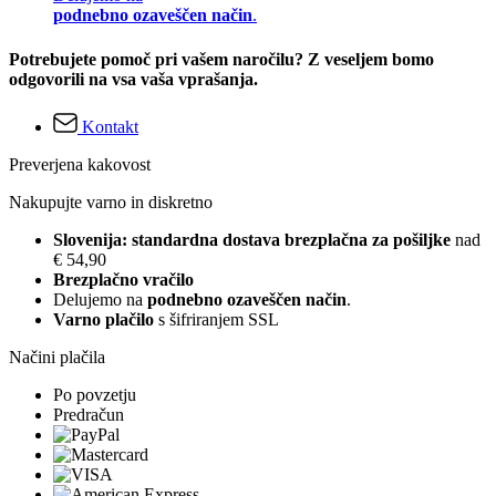
podnebno ozaveščen način
.
Potrebujete pomoč pri vašem naročilu? Z veseljem bomo
odgovorili na vsa vaša vprašanja.
Kontakt
Preverjena kakovost
Nakupujte varno in diskretno
Slovenija: standardna dostava brezplačna za pošiljke
nad
€ 54,90
Brezplačno vračilo
Delujemo na
podnebno ozaveščen način
.
Varno plačilo
s šifriranjem SSL
Načini plačila
Po povzetju
Predračun