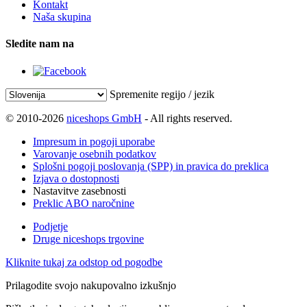
Kontakt
Naša skupina
Sledite nam na
Spremenite regijo / jezik
© 2010-2026
niceshops GmbH
- All rights reserved.
Impresum in pogoji uporabe
Varovanje osebnih podatkov
Splošni pogoji poslovanja (SPP) in pravica do preklica
Izjava o dostopnosti
Nastavitve zasebnosti
Preklic ABO naročnine
Podjetje
Druge niceshops trgovine
Kliknite tukaj za odstop od pogodbe
Prilagodite svojo nakupovalno izkušnjo