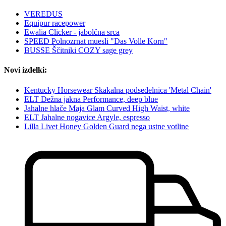
VEREDUS
Equipur racepower
Ewalia Clicker - jabolčna srca
SPEED Polnozrnat muesli "Das Volle Korn"
BUSSE Ščitniki COZY sage grey
Novi izdelki:
Kentucky Horsewear Skakalna podsedelnica 'Metal Chain'
ELT Dežna jakna Performance, deep blue
Jahalne hlače Maja Glam Curved High Waist, white
ELT Jahalne nogavice Argyle, espresso
Lilla Livet Honey Golden Guard nega ustne votline