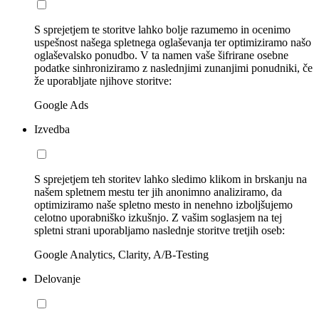
S sprejetjem te storitve lahko bolje razumemo in ocenimo
uspešnost našega spletnega oglaševanja ter optimiziramo našo
oglaševalsko ponudbo. V ta namen vaše šifrirane osebne
podatke sinhroniziramo z naslednjimi zunanjimi ponudniki, če
že uporabljate njihove storitve:
Google Ads
Izvedba
S sprejetjem teh storitev lahko sledimo klikom in brskanju na
našem spletnem mestu ter jih anonimno analiziramo, da
optimiziramo naše spletno mesto in nenehno izboljšujemo
celotno uporabniško izkušnjo. Z vašim soglasjem na tej
spletni strani uporabljamo naslednje storitve tretjih oseb:
Google Analytics, Clarity, A/B-Testing
Delovanje