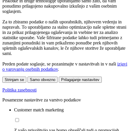
Piškotke in druge tehnologije uporabljamo samo zato, da vam
ponudimo prilagojeno nakupovalno izkušnjo z vašim osebnim
soglasjem.
Za to zbiramo podatke o naših uporabnikih, njihovem vedenju in
napravah. To uporabljamo za stalno optimizacijo naše spletne strani
in za prikaz prilagojenega oglaševanja in vsebine ter za analizo
statistike uporabe. Vaše šifrirane podatke lahko tudi primerjamo z
zunanjimi ponudniki in vam prikažemo ponudbe prek njihovih
spletnih oglaševalskih kanalov, le če njihove storitve že uporabljate
sami.
Preden podate soglasje, se pozanimajte v nastavitvah in v naši
izjavi
o varovanju osebnih podatkov
.
Strinjam se
Samo obvezno
Prilagajanje nastavitev
Politika zasebnosti
Posamezne nastavitve za varstvo podatkov
Customer match marketing
Z vašo privolitvijo vas bomo obveščali tudi o promocijah