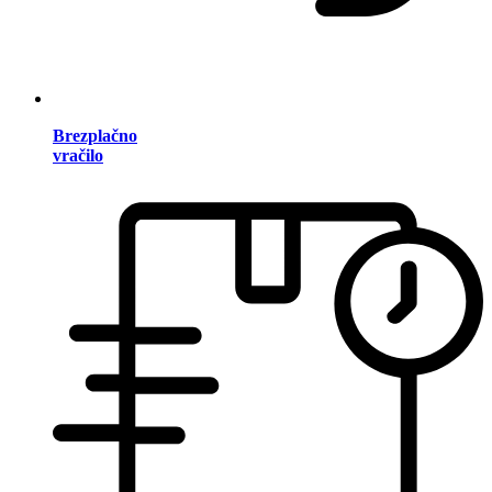
Brezplačno
vračilo