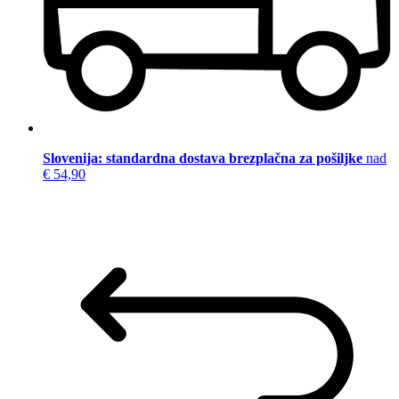
Slovenija: standardna dostava brezplačna za pošiljke
nad
€ 54,90