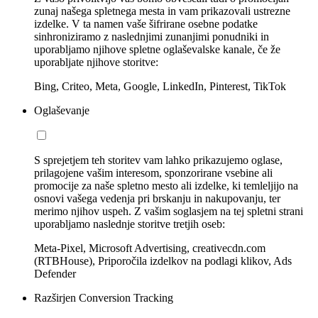
zunaj našega spletnega mesta in vam prikazovali ustrezne
izdelke. V ta namen vaše šifrirane osebne podatke
sinhroniziramo z naslednjimi zunanjimi ponudniki in
uporabljamo njihove spletne oglaševalske kanale, če že
uporabljate njihove storitve:
Bing, Criteo, Meta, Google, LinkedIn, Pinterest, TikTok
Oglaševanje
S sprejetjem teh storitev vam lahko prikazujemo oglase,
prilagojene vašim interesom, sponzorirane vsebine ali
promocije za naše spletno mesto ali izdelke, ki temleljijo na
osnovi vašega vedenja pri brskanju in nakupovanju, ter
merimo njihov uspeh. Z vašim soglasjem na tej spletni strani
uporabljamo naslednje storitve tretjih oseb:
Meta-Pixel, Microsoft Advertising, creativecdn.com
(RTBHouse), Priporočila izdelkov na podlagi klikov, Ads
Defender
Razširjen Conversion Tracking