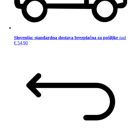
Slovenija: standardna dostava brezplačna za pošiljke
nad
€ 54,90