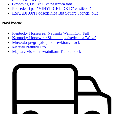
Grooming Deluxe Ovalna krtača trda
Podsedelni pas ''VINYL-GEL-DR D'' elastičen črn
ESKADRON Podsedelnica Big Square Sparkle, blue
Novi izdelki:
Kentucky Horsewear Naušniki Wellington, Full
Kentucky Horsewear Skakalna podsedelnica 'Wave'
Mrežasto pregrinjalo proti insektom, black
Marstall Naturell Pro
Majica z visokim ovratnikom Trento, black