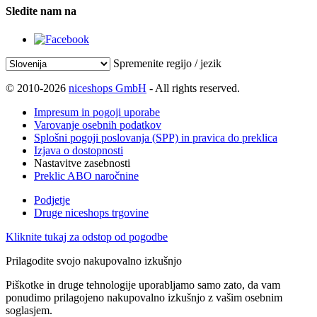
Sledite nam na
Spremenite regijo / jezik
© 2010-2026
niceshops GmbH
- All rights reserved.
Impresum in pogoji uporabe
Varovanje osebnih podatkov
Splošni pogoji poslovanja (SPP) in pravica do preklica
Izjava o dostopnosti
Nastavitve zasebnosti
Preklic ABO naročnine
Podjetje
Druge niceshops trgovine
Kliknite tukaj za odstop od pogodbe
Prilagodite svojo nakupovalno izkušnjo
Piškotke in druge tehnologije uporabljamo samo zato, da vam
ponudimo prilagojeno nakupovalno izkušnjo z vašim osebnim
soglasjem.