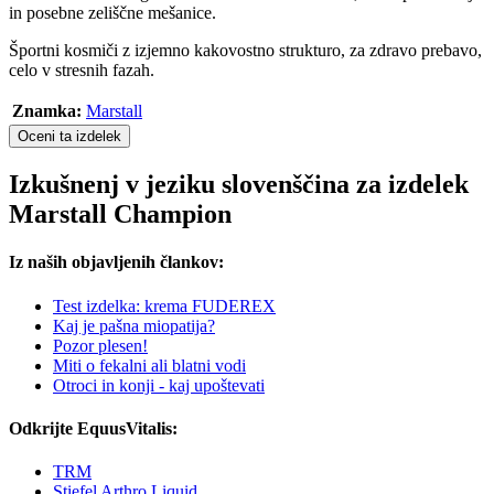
in posebne zeliščne mešanice.
Športni kosmiči z izjemno kakovostno strukturo, za zdravo prebavo,
celo v stresnih fazah.
Znamka:
Marstall
Oceni ta izdelek
Izkušnenj v jeziku slovenščina za izdelek
Marstall Champion
Iz naših objavljenih člankov:
Test izdelka: krema FUDEREX
Kaj je pašna miopatija?
Pozor plesen!
Miti o fekalni ali blatni vodi
Otroci in konji - kaj upoštevati
Odkrijte EquusVitalis:
TRM
Stiefel Arthro Liquid