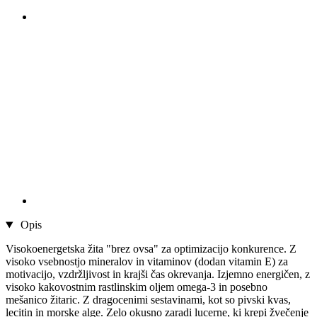
Opis
Visokoenergetska žita "brez ovsa" za optimizacijo konkurence. Z
visoko vsebnostjo mineralov in vitaminov (dodan vitamin E) za
motivacijo, vzdržljivost in krajši čas okrevanja. Izjemno energičen, z
visoko kakovostnim rastlinskim oljem omega-3 in posebno
mešanico žitaric. Z dragocenimi sestavinami, kot so pivski kvas,
lecitin in morske alge. Zelo okusno zaradi lucerne, ki krepi žvečenje