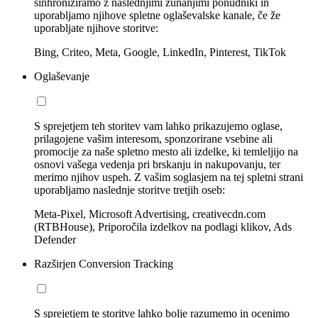
sinhroniziramo z naslednjimi zunanjimi ponudniki in
uporabljamo njihove spletne oglaševalske kanale, če že
uporabljate njihove storitve:
Bing, Criteo, Meta, Google, LinkedIn, Pinterest, TikTok
Oglaševanje
S sprejetjem teh storitev vam lahko prikazujemo oglase,
prilagojene vašim interesom, sponzorirane vsebine ali
promocije za naše spletno mesto ali izdelke, ki temleljijo na
osnovi vašega vedenja pri brskanju in nakupovanju, ter
merimo njihov uspeh. Z vašim soglasjem na tej spletni strani
uporabljamo naslednje storitve tretjih oseb:
Meta-Pixel, Microsoft Advertising, creativecdn.com
(RTBHouse), Priporočila izdelkov na podlagi klikov, Ads
Defender
Razširjen Conversion Tracking
S sprejetjem te storitve lahko bolje razumemo in ocenimo