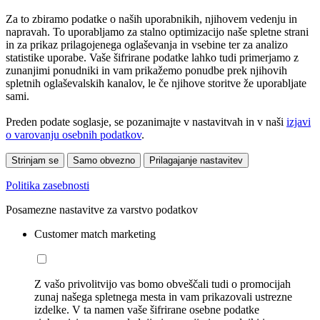
Za to zbiramo podatke o naših uporabnikih, njihovem vedenju in
napravah. To uporabljamo za stalno optimizacijo naše spletne strani
in za prikaz prilagojenega oglaševanja in vsebine ter za analizo
statistike uporabe. Vaše šifrirane podatke lahko tudi primerjamo z
zunanjimi ponudniki in vam prikažemo ponudbe prek njihovih
spletnih oglaševalskih kanalov, le če njihove storitve že uporabljate
sami.
Preden podate soglasje, se pozanimajte v nastavitvah in v naši
izjavi
o varovanju osebnih podatkov
.
Strinjam se
Samo obvezno
Prilagajanje nastavitev
Politika zasebnosti
Posamezne nastavitve za varstvo podatkov
Customer match marketing
Z vašo privolitvijo vas bomo obveščali tudi o promocijah
zunaj našega spletnega mesta in vam prikazovali ustrezne
izdelke. V ta namen vaše šifrirane osebne podatke