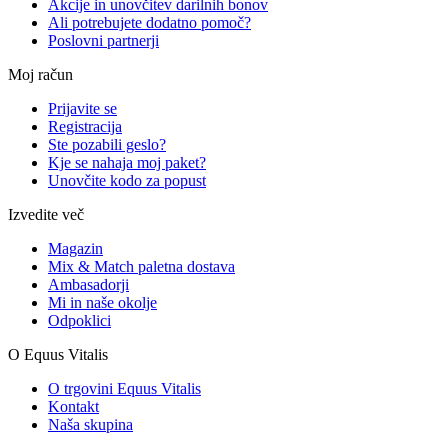
Akcije in unovčitev darilnih bonov
Ali potrebujete dodatno pomoč?
Poslovni partnerji
Moj račun
Prijavite se
Registracija
Ste pozabili geslo?
Kje se nahaja moj paket?
Unovčite kodo za popust
Izvedite več
Magazin
Mix & Match paletna dostava
Ambasadorji
Mi in naše okolje
Odpoklici
O Equus Vitalis
O trgovini Equus Vitalis
Kontakt
Naša skupina