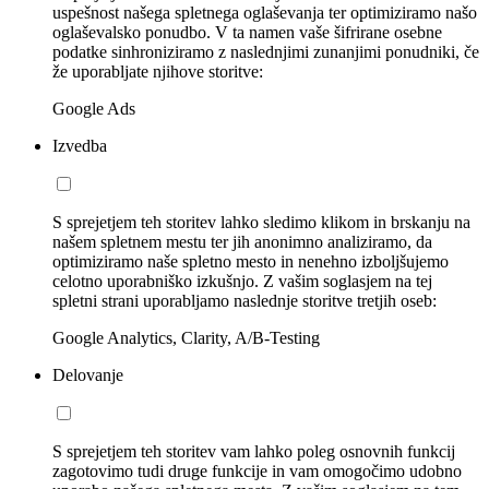
uspešnost našega spletnega oglaševanja ter optimiziramo našo
oglaševalsko ponudbo. V ta namen vaše šifrirane osebne
podatke sinhroniziramo z naslednjimi zunanjimi ponudniki, če
že uporabljate njihove storitve:
Google Ads
Izvedba
S sprejetjem teh storitev lahko sledimo klikom in brskanju na
našem spletnem mestu ter jih anonimno analiziramo, da
optimiziramo naše spletno mesto in nenehno izboljšujemo
celotno uporabniško izkušnjo. Z vašim soglasjem na tej
spletni strani uporabljamo naslednje storitve tretjih oseb:
Google Analytics, Clarity, A/B-Testing
Delovanje
S sprejetjem teh storitev vam lahko poleg osnovnih funkcij
zagotovimo tudi druge funkcije in vam omogočimo udobno