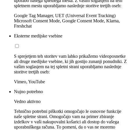
uporabo našega spletnega mesta. Z vašim soglasjem na tem
spletnem mestu uporabljamo naslednje storitve tretjih oseb:
Google Tag Manager, UET (Universal Event Tracking)
Microsoft Consent Mode, Google Consent Mode, Klarna,
Freshchat
Eksterne medijske vsebine
S sprejetjem teh storitev vam lahko prikažemo videoposnetke
ali druge medijske vsebine, ki jih gostijo zunanji ponudniki. Z
vašim soglasjem na tej spletni strani uporabljamo naslednje
storitve tretjih oseb:
Vimeo, YouTube
Nujno potrebno
Vedno aktivno
Tehnično potrebni piškotki omogočajo le osnovne funkcije
naše spletne strani. Omogočajo vam na primer zbiranje
izdelkov v vaši nakupovalni košarici ali dostop do vašega
uporabniškega računa. To pomeni, da o vas ne moremo