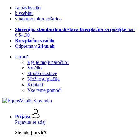
za navigacijo
k vsebini
v nakupovalno košarico
Slovenija: standardna dostava brezplačna za pošiljke
nad
€ 54,90
Brezplačno vračilo
Odprema v
24 urah
Pomoč
Kje je moje naročilo?
Vračilo
Stroški dostave
Možnosti plačila
Kontakt
Vse teme pomoči
Prijava
Prijavite se zdaj
Ste tukaj
prvič?