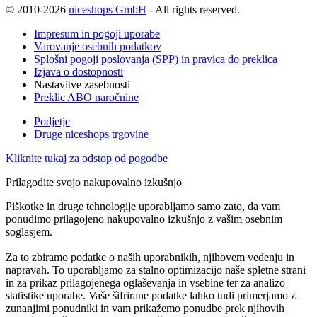
© 2010-2026
niceshops GmbH
- All rights reserved.
Impresum in pogoji uporabe
Varovanje osebnih podatkov
Splošni pogoji poslovanja (SPP) in pravica do preklica
Izjava o dostopnosti
Nastavitve zasebnosti
Preklic ABO naročnine
Podjetje
Druge niceshops trgovine
Kliknite tukaj za odstop od pogodbe
Prilagodite svojo nakupovalno izkušnjo
Piškotke in druge tehnologije uporabljamo samo zato, da vam
ponudimo prilagojeno nakupovalno izkušnjo z vašim osebnim
soglasjem.
Za to zbiramo podatke o naših uporabnikih, njihovem vedenju in
napravah. To uporabljamo za stalno optimizacijo naše spletne strani
in za prikaz prilagojenega oglaševanja in vsebine ter za analizo
statistike uporabe. Vaše šifrirane podatke lahko tudi primerjamo z
zunanjimi ponudniki in vam prikažemo ponudbe prek njihovih