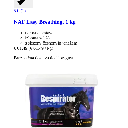
5.0 (1)
NAF
Easy Breathing, 1 kg
naravna sestava
izbrana zelišča
s slezom, česnom in janežem
€ 61,49
(€ 61,49 / kg)
Brezplačna dostava do 11 avgust