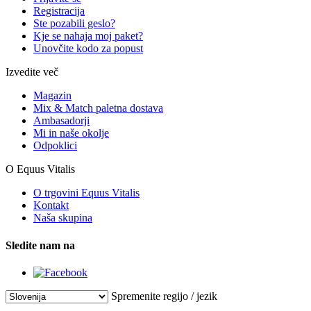
Registracija
Ste pozabili geslo?
Kje se nahaja moj paket?
Unovčite kodo za popust
Izvedite več
Magazin
Mix & Match paletna dostava
Ambasadorji
Mi in naše okolje
Odpoklici
O Equus Vitalis
O trgovini Equus Vitalis
Kontakt
Naša skupina
Sledite nam na
Spremenite regijo / jezik