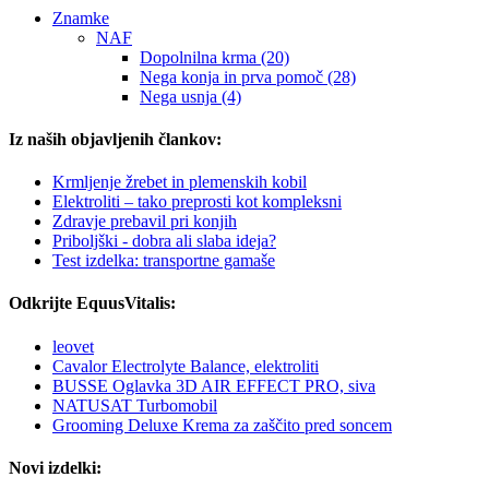
Znamke
NAF
Dopolnilna krma (20)
Nega konja in prva pomoč (28)
Nega usnja (4)
Iz naših objavljenih člankov:
Krmljenje žrebet in plemenskih kobil
Elektroliti – tako preprosti kot kompleksni
Zdravje prebavil pri konjih
Priboljški - dobra ali slaba ideja?
Test izdelka: transportne gamaše
Odkrijte EquusVitalis:
leovet
Cavalor Electrolyte Balance, elektroliti
BUSSE Oglavka 3D AIR EFFECT PRO, siva
NATUSAT Turbomobil
Grooming Deluxe Krema za zaščito pred soncem
Novi izdelki: