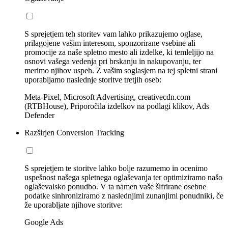
S sprejetjem teh storitev vam lahko prikazujemo oglase,
prilagojene vašim interesom, sponzorirane vsebine ali
promocije za naše spletno mesto ali izdelke, ki temleljijo na
osnovi vašega vedenja pri brskanju in nakupovanju, ter
merimo njihov uspeh. Z vašim soglasjem na tej spletni strani
uporabljamo naslednje storitve tretjih oseb:
Meta-Pixel, Microsoft Advertising, creativecdn.com
(RTBHouse), Priporočila izdelkov na podlagi klikov, Ads
Defender
Razširjen Conversion Tracking
S sprejetjem te storitve lahko bolje razumemo in ocenimo
uspešnost našega spletnega oglaševanja ter optimiziramo našo
oglaševalsko ponudbo. V ta namen vaše šifrirane osebne
podatke sinhroniziramo z naslednjimi zunanjimi ponudniki, če
že uporabljate njihove storitve:
Google Ads