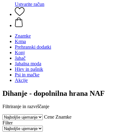
Ustvarite račun
Znamke
Krma
Prehranski dodatki
Konj
Jahač
Jahalna moda
Hlev in pašnik
Psi in mačke
Akcije
Dihanje - dopolnilna hrana NAF
Filtriranje in razvrščanje
Cene
Znamke
Filter