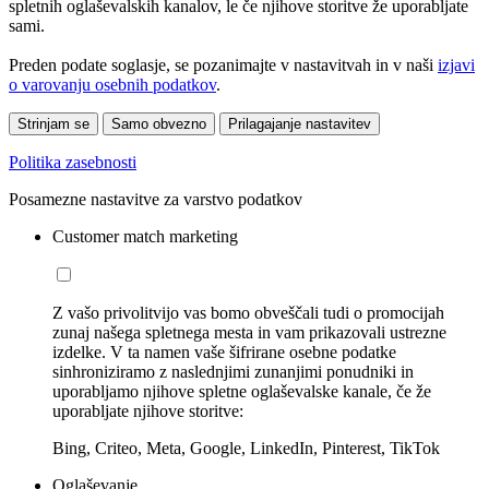
spletnih oglaševalskih kanalov, le če njihove storitve že uporabljate
sami.
Preden podate soglasje, se pozanimajte v nastavitvah in v naši
izjavi
o varovanju osebnih podatkov
.
Strinjam se
Samo obvezno
Prilagajanje nastavitev
Politika zasebnosti
Posamezne nastavitve za varstvo podatkov
Customer match marketing
Z vašo privolitvijo vas bomo obveščali tudi o promocijah
zunaj našega spletnega mesta in vam prikazovali ustrezne
izdelke. V ta namen vaše šifrirane osebne podatke
sinhroniziramo z naslednjimi zunanjimi ponudniki in
uporabljamo njihove spletne oglaševalske kanale, če že
uporabljate njihove storitve:
Bing, Criteo, Meta, Google, LinkedIn, Pinterest, TikTok
Oglaševanje