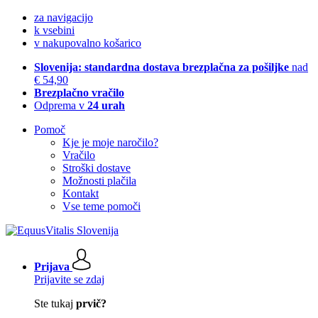
za navigacijo
k vsebini
v nakupovalno košarico
Slovenija: standardna dostava brezplačna za pošiljke
nad
€ 54,90
Brezplačno vračilo
Odprema v
24 urah
Pomoč
Kje je moje naročilo?
Vračilo
Stroški dostave
Možnosti plačila
Kontakt
Vse teme pomoči
Prijava
Prijavite se zdaj
Ste tukaj
prvič?