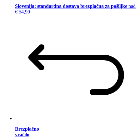
Slovenija: standardna dostava brezplačna za pošiljke
nad
€ 54,90
Brezplačno
vračilo