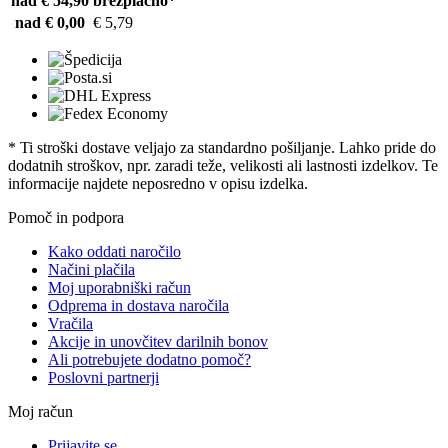
nad € 54,90
brezplačno*
nad € 0,00
€ 5,79
* Ti stroški dostave veljajo za standardno pošiljanje. Lahko pride do
dodatnih stroškov, npr. zaradi teže, velikosti ali lastnosti izdelkov. Te
informacije najdete neposredno v opisu izdelka.
Pomoč in podpora
Kako oddati naročilo
Načini plačila
Moj uporabniški račun
Odprema in dostava naročila
Vračila
Akcije in unovčitev darilnih bonov
Ali potrebujete dodatno pomoč?
Poslovni partnerji
Moj račun
Prijavite se