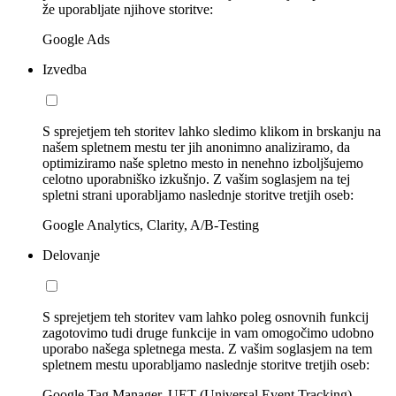
že uporabljate njihove storitve:
Google Ads
Izvedba
S sprejetjem teh storitev lahko sledimo klikom in brskanju na
našem spletnem mestu ter jih anonimno analiziramo, da
optimiziramo naše spletno mesto in nenehno izboljšujemo
celotno uporabniško izkušnjo. Z vašim soglasjem na tej
spletni strani uporabljamo naslednje storitve tretjih oseb:
Google Analytics, Clarity, A/B-Testing
Delovanje
S sprejetjem teh storitev vam lahko poleg osnovnih funkcij
zagotovimo tudi druge funkcije in vam omogočimo udobno
uporabo našega spletnega mesta. Z vašim soglasjem na tem
spletnem mestu uporabljamo naslednje storitve tretjih oseb:
Google Tag Manager, UET (Universal Event Tracking)