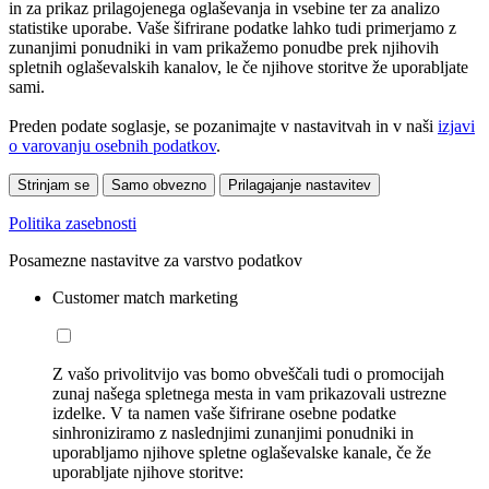
in za prikaz prilagojenega oglaševanja in vsebine ter za analizo
statistike uporabe. Vaše šifrirane podatke lahko tudi primerjamo z
zunanjimi ponudniki in vam prikažemo ponudbe prek njihovih
spletnih oglaševalskih kanalov, le če njihove storitve že uporabljate
sami.
Preden podate soglasje, se pozanimajte v nastavitvah in v naši
izjavi
o varovanju osebnih podatkov
.
Strinjam se
Samo obvezno
Prilagajanje nastavitev
Politika zasebnosti
Posamezne nastavitve za varstvo podatkov
Customer match marketing
Z vašo privolitvijo vas bomo obveščali tudi o promocijah
zunaj našega spletnega mesta in vam prikazovali ustrezne
izdelke. V ta namen vaše šifrirane osebne podatke
sinhroniziramo z naslednjimi zunanjimi ponudniki in
uporabljamo njihove spletne oglaševalske kanale, če že
uporabljate njihove storitve: