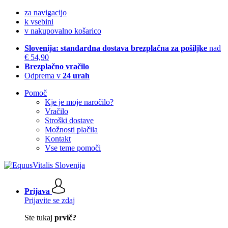
za navigacijo
k vsebini
v nakupovalno košarico
Slovenija: standardna dostava brezplačna za pošiljke
nad
€ 54,90
Brezplačno vračilo
Odprema v
24 urah
Pomoč
Kje je moje naročilo?
Vračilo
Stroški dostave
Možnosti plačila
Kontakt
Vse teme pomoči
Prijava
Prijavite se zdaj
Ste tukaj
prvič?