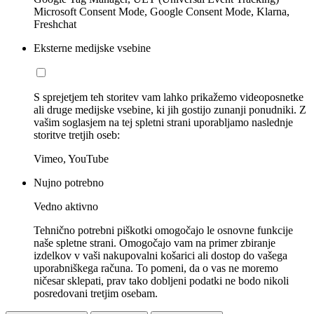
Microsoft Consent Mode, Google Consent Mode, Klarna,
Freshchat
Eksterne medijske vsebine
S sprejetjem teh storitev vam lahko prikažemo videoposnetke
ali druge medijske vsebine, ki jih gostijo zunanji ponudniki. Z
vašim soglasjem na tej spletni strani uporabljamo naslednje
storitve tretjih oseb:
Vimeo, YouTube
Nujno potrebno
Vedno aktivno
Tehnično potrebni piškotki omogočajo le osnovne funkcije
naše spletne strani. Omogočajo vam na primer zbiranje
izdelkov v vaši nakupovalni košarici ali dostop do vašega
uporabniškega računa. To pomeni, da o vas ne moremo
ničesar sklepati, prav tako dobljeni podatki ne bodo nikoli
posredovani tretjim osebam.