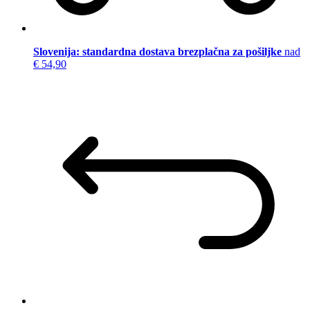
Slovenija: standardna dostava brezplačna za pošiljke
nad
€ 54,90