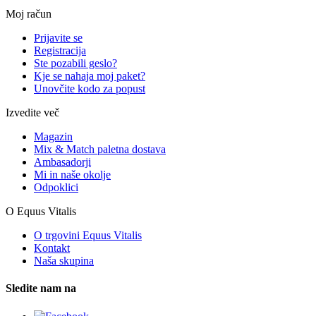
Moj račun
Prijavite se
Registracija
Ste pozabili geslo?
Kje se nahaja moj paket?
Unovčite kodo za popust
Izvedite več
Magazin
Mix & Match paletna dostava
Ambasadorji
Mi in naše okolje
Odpoklici
O Equus Vitalis
O trgovini Equus Vitalis
Kontakt
Naša skupina
Sledite nam na