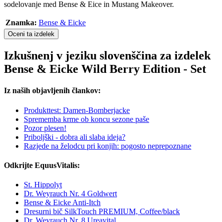
sodelovanje med Bense & Eice in Mustang Makeover.
Znamka:
Bense & Eicke
Oceni ta izdelek
Izkušnenj v jeziku slovenščina za izdelek
Bense & Eicke Wild Berry Edition - Set
Iz naših objavljenih člankov:
Produkttest: Damen-Bomberjacke
Sprememba krme ob koncu sezone paše
Pozor plesen!
Priboljški - dobra ali slaba ideja?
Razjede na želodcu pri konjih: pogosto neprepoznane
Odkrijte EquusVitalis:
St. Hippolyt
Dr. Weyrauch Nr. 4 Goldwert
Bense & Eicke Anti-Itch
Dresurni bič SilkTouch PREMIUM, Coffee/black
Dr. Weyrauch Nr. 8 Ureavital