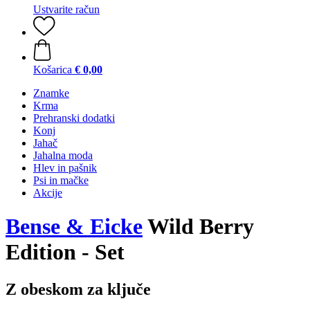
Ustvarite račun
Košarica
€ 0,00
Znamke
Krma
Prehranski dodatki
Konj
Jahač
Jahalna moda
Hlev in pašnik
Psi in mačke
Akcije
Bense & Eicke
Wild Berry
Edition - Set
Z obeskom za ključe