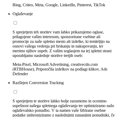
Bing, Criteo, Meta, Google, LinkedIn, Pinterest, TikTok
Oglaševanje
S sprejetjem teh storitev vam lahko prikazujemo oglase,
prilagojene vašim interesom, sponzorirane vsebine ali
promocije za naše spletno mesto ali izdelke, ki temleljijo na
osnovi vašega vedenja pri brskanju in nakupovanju, ter
merimo njihov uspeh. Z vašim soglasjem na tej spletni strani
uporabljamo naslednje storitve tretjih oseb:
Meta-Pixel, Microsoft Advertising, creativecdn.com
(RTBHouse), Priporočila izdelkov na podlagi klikov, Ads
Defender
Razširjen Conversion Tracking
S sprejetjem te storitve lahko bolje razumemo in ocenimo
uspešnost našega spletnega oglaševanja ter optimiziramo našo
oglaševalsko ponudbo. V ta namen vaše šifrirane osebne
podatke sinhroniziramo z naslednjimi zunanjimi ponudniki, če