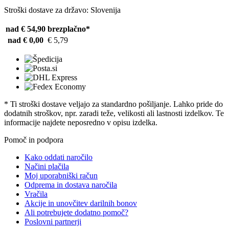
Stroški dostave za državo: Slovenija
nad € 54,90
brezplačno*
nad € 0,00
€ 5,79
* Ti stroški dostave veljajo za standardno pošiljanje. Lahko pride do
dodatnih stroškov, npr. zaradi teže, velikosti ali lastnosti izdelkov. Te
informacije najdete neposredno v opisu izdelka.
Pomoč in podpora
Kako oddati naročilo
Načini plačila
Moj uporabniški račun
Odprema in dostava naročila
Vračila
Akcije in unovčitev darilnih bonov
Ali potrebujete dodatno pomoč?
Poslovni partnerji