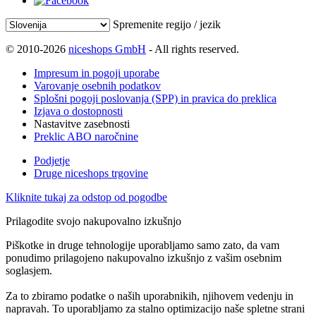
Spremenite regijo / jezik
© 2010-2026
niceshops GmbH
- All rights reserved.
Impresum in pogoji uporabe
Varovanje osebnih podatkov
Splošni pogoji poslovanja (SPP) in pravica do preklica
Izjava o dostopnosti
Nastavitve zasebnosti
Preklic ABO naročnine
Podjetje
Druge niceshops trgovine
Kliknite tukaj za odstop od pogodbe
Prilagodite svojo nakupovalno izkušnjo
Piškotke in druge tehnologije uporabljamo samo zato, da vam
ponudimo prilagojeno nakupovalno izkušnjo z vašim osebnim
soglasjem.
Za to zbiramo podatke o naših uporabnikih, njihovem vedenju in
napravah. To uporabljamo za stalno optimizacijo naše spletne strani