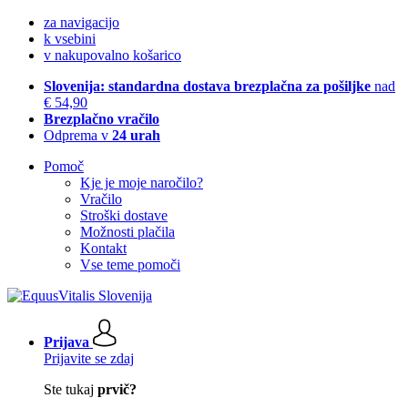
za navigacijo
k vsebini
v nakupovalno košarico
Slovenija: standardna dostava brezplačna za pošiljke
nad
€ 54,90
Brezplačno vračilo
Odprema v
24 urah
Pomoč
Kje je moje naročilo?
Vračilo
Stroški dostave
Možnosti plačila
Kontakt
Vse teme pomoči
Prijava
Prijavite se zdaj
Ste tukaj
prvič?