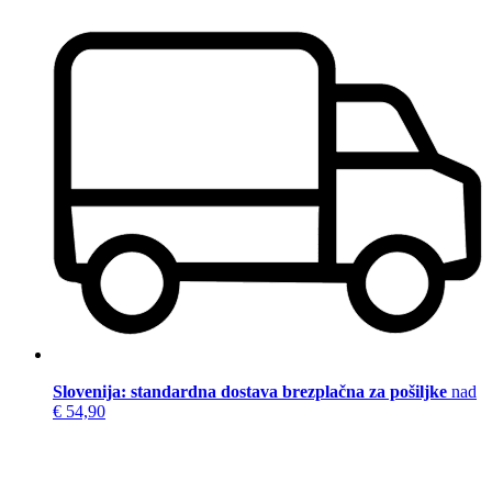
Slovenija: standardna dostava brezplačna za pošiljke
nad
€ 54,90