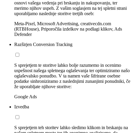
osnovi vašega vedenja pri brskanju in nakupovanju, ter
merimo njihov uspeh. Z vašim soglasjem na tej spletni strani
uporabljamo naslednje storitve tretjih oseb:
Meta-Pixel, Microsoft Advertising, creativecdn.com
(RTBHouse), Priporočila izdelkov na podlagi klikov, Ads
Defender
Razširjen Conversion Tracking
S sprejetjem te storitve lahko bolje razumemo in ocenimo
uspešnost našega spletnega oglaševanja ter optimiziramo našo
oglaševalsko ponudbo. V ta namen vaše šifrirane osebne
podatke sinhroniziramo z naslednjimi zunanjimi ponudniki, če
že uporabljate njihove storitve:
Google Ads
Izvedba
S sprejetjem teh storitev lahko sledimo klikom in brskanju na
našem spletnem mestu ter jih anonimno analiziramo, da