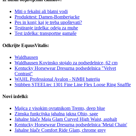
Miti o fekalni ali blatni vodi
Produkttest: Damen-Bomberjacke
Pes in konj: kaj je treba upoštevati?
Testiranje izdelka: odeja za muhe
Test izdelka: transportne gamaše
Odkrijte EquusVitalis:
Waldhausen
Waldhausen Kovinsko stojalo za podsedelnice, 62 cm
Kentucky Horsewear Dresurna podsedelnica "Velvet
Contrast"
WAHL Professional Avalon - NiMH baterija
Stübben STEELtec 1301 Fine Line Flex Loose Ring Snaffle
Novi izdelki:
Majica z visokim ovratnikom Trento, deep blue
Zimska funkcijska jahalna jakna Ohio, sage
Jahalne hlače Maja Glam Curved High Waist, asphalt
Kentucky Horsewear Dresurna podsedelnica 'Metal Chain'
Jahalne hlače Comfort Ride Glam, chrome grey