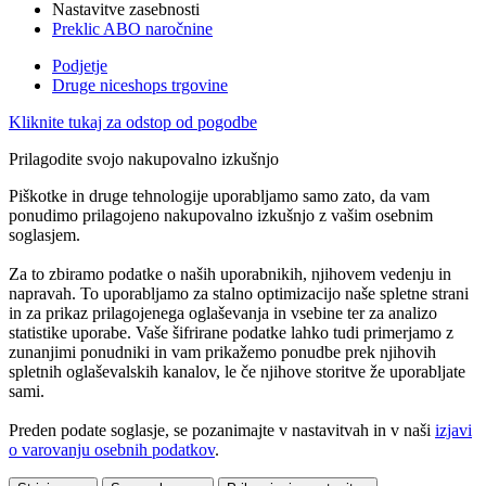
Nastavitve zasebnosti
Preklic ABO naročnine
Podjetje
Druge niceshops trgovine
Kliknite tukaj za odstop od pogodbe
Prilagodite svojo nakupovalno izkušnjo
Piškotke in druge tehnologije uporabljamo samo zato, da vam
ponudimo prilagojeno nakupovalno izkušnjo z vašim osebnim
soglasjem.
Za to zbiramo podatke o naših uporabnikih, njihovem vedenju in
napravah. To uporabljamo za stalno optimizacijo naše spletne strani
in za prikaz prilagojenega oglaševanja in vsebine ter za analizo
statistike uporabe. Vaše šifrirane podatke lahko tudi primerjamo z
zunanjimi ponudniki in vam prikažemo ponudbe prek njihovih
spletnih oglaševalskih kanalov, le če njihove storitve že uporabljate
sami.
Preden podate soglasje, se pozanimajte v nastavitvah in v naši
izjavi
o varovanju osebnih podatkov
.