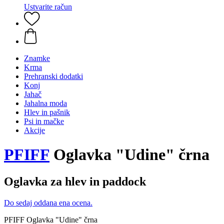
Ustvarite račun
Znamke
Krma
Prehranski dodatki
Konj
Jahač
Jahalna moda
Hlev in pašnik
Psi in mačke
Akcije
PFIFF
Oglavka "Udine" črna
Oglavka za hlev in paddock
Do sedaj oddana ena ocena.
PFIFF Oglavka "Udine" črna