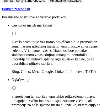
Strinjam se
Samo obvezno
Prilagajanje nastavitev
Politika zasebnosti
Posamezne nastavitve za varstvo podatkov
Customer match marketing
Z vašo privolitvijo vas bomo obveščali tudi o promocijah
zunaj našega spletnega mesta in vam prikazovali ustrezne
izdelke. V ta namen vaše šifrirane osebne podatke
sinhroniziramo z naslednjimi zunanjimi ponudniki in
uporabljamo njihove spletne oglaševalske kanale, če že
uporabljate njihove storitve:
Bing, Criteo, Meta, Google, LinkedIn, Pinterest, TikTok
Oglaševanje
S sprejetjem teh storitev vam lahko prikazujemo oglase,
prilagojene vašim interesom, sponzorirane vsebine ali
promocije za naše spletno mesto ali izdelke, ki temleljijo na