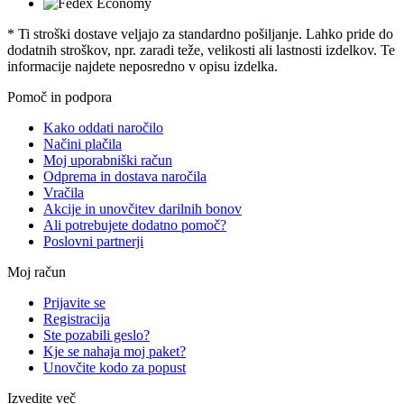
* Ti stroški dostave veljajo za standardno pošiljanje. Lahko pride do
dodatnih stroškov, npr. zaradi teže, velikosti ali lastnosti izdelkov. Te
informacije najdete neposredno v opisu izdelka.
Pomoč in podpora
Kako oddati naročilo
Načini plačila
Moj uporabniški račun
Odprema in dostava naročila
Vračila
Akcije in unovčitev darilnih bonov
Ali potrebujete dodatno pomoč?
Poslovni partnerji
Moj račun
Prijavite se
Registracija
Ste pozabili geslo?
Kje se nahaja moj paket?
Unovčite kodo za popust
Izvedite več