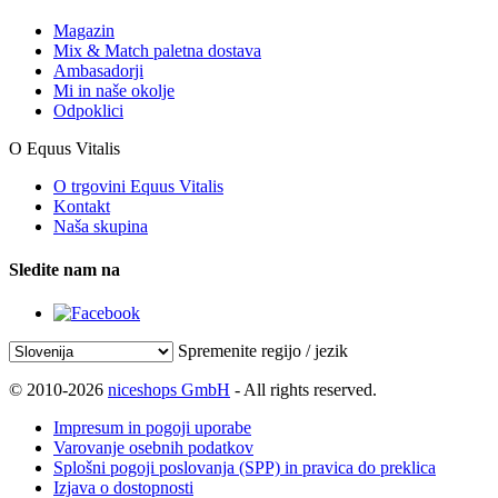
Magazin
Mix & Match paletna dostava
Ambasadorji
Mi in naše okolje
Odpoklici
O Equus Vitalis
O trgovini Equus Vitalis
Kontakt
Naša skupina
Sledite nam na
Spremenite regijo / jezik
© 2010-2026
niceshops GmbH
- All rights reserved.
Impresum in pogoji uporabe
Varovanje osebnih podatkov
Splošni pogoji poslovanja (SPP) in pravica do preklica
Izjava o dostopnosti