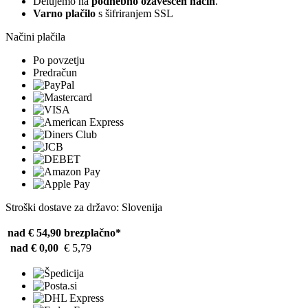
Delujemo na
podnebno ozaveščen način
.
Varno plačilo
s šifriranjem SSL
Načini plačila
Po povzetju
Predračun
Stroški dostave za državo: Slovenija
nad € 54,90
brezplačno*
nad € 0,00
€ 5,79