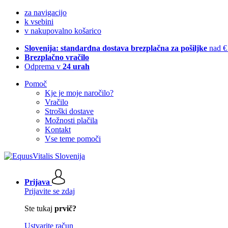
za navigacijo
k vsebini
v nakupovalno košarico
Slovenija: standardna dostava brezplačna za pošiljke
nad €
Brezplačno vračilo
Odprema v
24 urah
Pomoč
Kje je moje naročilo?
Vračilo
Stroški dostave
Možnosti plačila
Kontakt
Vse teme pomoči
Prijava
Prijavite se zdaj
Ste tukaj
prvič?
Ustvarite račun