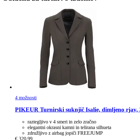
4 možnosti
PIKEUR
Turnirski suknjič Isalie, dimljeno rjav,
raztegljivo v 4 smeri in zelo zračno
elegantni okrasni kamni in telirana silhueta
združljivo z airbag jopiči FREEJUMP
€ 320,99