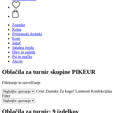
Znamke
Krma
Prehranski dodatki
Konj
Jahač
Jahalna moda
Hlev in pašnik
Psi in mačke
Akcije
Oblačila za turnir skupine PIKEUR
Filtriranje in razvrščanje
Cene
Znamke
Za koga?
Lastnosti
Konfekcijska 
Filter
Oblačila za turnir: 9 izdelkov