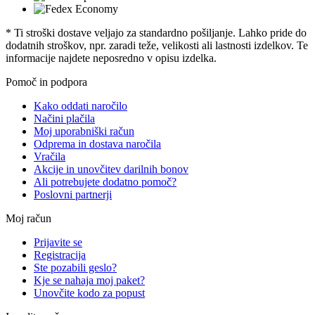
* Ti stroški dostave veljajo za standardno pošiljanje. Lahko pride do
dodatnih stroškov, npr. zaradi teže, velikosti ali lastnosti izdelkov. Te
informacije najdete neposredno v opisu izdelka.
Pomoč in podpora
Kako oddati naročilo
Načini plačila
Moj uporabniški račun
Odprema in dostava naročila
Vračila
Akcije in unovčitev darilnih bonov
Ali potrebujete dodatno pomoč?
Poslovni partnerji
Moj račun
Prijavite se
Registracija
Ste pozabili geslo?
Kje se nahaja moj paket?
Unovčite kodo za popust