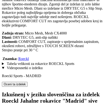
njihov športno-moderen dizajn. Zgornji del je izdelan iz zelo lahke
mrežice Micro Mesh. Dlani so izdelane iz DRYTEC G5 s Slip Stop.
Rokavice poleg najboljšega oprijema in dobrega občutka
zagotavljajo tudi najvišje udobje med nošenjem. ROECKL
ekskluzivni COMFORT CUT res zagotavlja posebej udoben kroj in
boljše prileganje.
Zadnja stran:
Micro Mesh, Mesh CX4000
Dlani:
DRYTEC G5, anti-slip našitki
Lastnosti:
COMFORT CUT, zapiranje s sprijemalnim zapiralom,
okrašeni robovi, združljive s TOUCH SCREEN ekrani
Strojno pranje pri 30 ° C
Znamka:
Roeckl
Tabela velikosti za rokavice ROECKL Sports
Videoposnetki o izdelku
Roeckl Sports - MADRID
Oceni ta izdelek
Izkušnenj v jeziku slovenščina za izdelek
Roeckl Jahalne rokavice "Madrid" sive