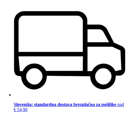
Slovenija: standardna dostava brezplačna za pošiljke
nad
€ 54,90