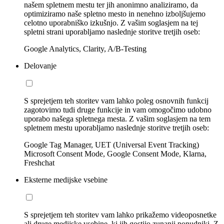
našem spletnem mestu ter jih anonimno analiziramo, da
optimiziramo naše spletno mesto in nenehno izboljšujemo
celotno uporabniško izkušnjo. Z vašim soglasjem na tej
spletni strani uporabljamo naslednje storitve tretjih oseb:
Google Analytics, Clarity, A/B-Testing
Delovanje
S sprejetjem teh storitev vam lahko poleg osnovnih funkcij
zagotovimo tudi druge funkcije in vam omogočimo udobno
uporabo našega spletnega mesta. Z vašim soglasjem na tem
spletnem mestu uporabljamo naslednje storitve tretjih oseb:
Google Tag Manager, UET (Universal Event Tracking)
Microsoft Consent Mode, Google Consent Mode, Klarna,
Freshchat
Eksterne medijske vsebine
S sprejetjem teh storitev vam lahko prikažemo videoposnetke
ali druge medijske vsebine, ki jih gostijo zunanji ponudniki. Z