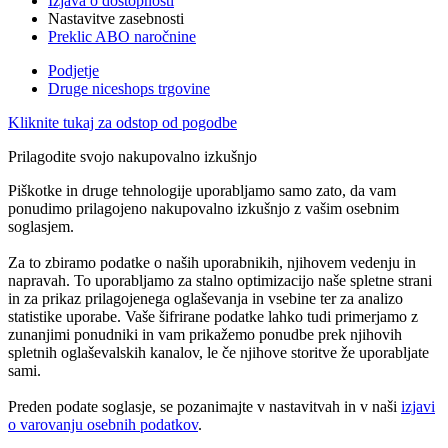
Izjava o dostopnosti
Nastavitve zasebnosti
Preklic ABO naročnine
Podjetje
Druge niceshops trgovine
Kliknite tukaj za odstop od pogodbe
Prilagodite svojo nakupovalno izkušnjo
Piškotke in druge tehnologije uporabljamo samo zato, da vam
ponudimo prilagojeno nakupovalno izkušnjo z vašim osebnim
soglasjem.
Za to zbiramo podatke o naših uporabnikih, njihovem vedenju in
napravah. To uporabljamo za stalno optimizacijo naše spletne strani
in za prikaz prilagojenega oglaševanja in vsebine ter za analizo
statistike uporabe. Vaše šifrirane podatke lahko tudi primerjamo z
zunanjimi ponudniki in vam prikažemo ponudbe prek njihovih
spletnih oglaševalskih kanalov, le če njihove storitve že uporabljate
sami.
Preden podate soglasje, se pozanimajte v nastavitvah in v naši
izjavi
o varovanju osebnih podatkov
.