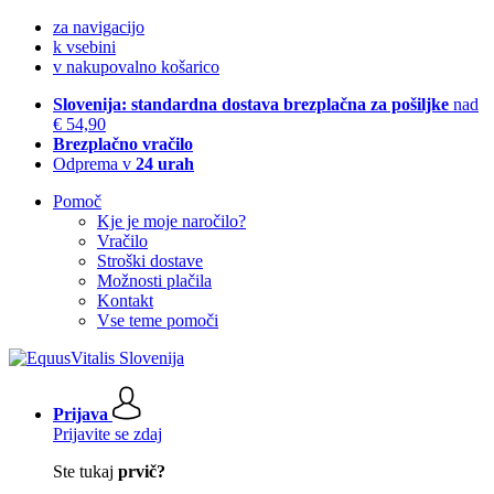
za navigacijo
k vsebini
v nakupovalno košarico
Slovenija: standardna dostava brezplačna za pošiljke
nad
€ 54,90
Brezplačno vračilo
Odprema v
24 urah
Pomoč
Kje je moje naročilo?
Vračilo
Stroški dostave
Možnosti plačila
Kontakt
Vse teme pomoči
Prijava
Prijavite se zdaj
Ste tukaj
prvič?