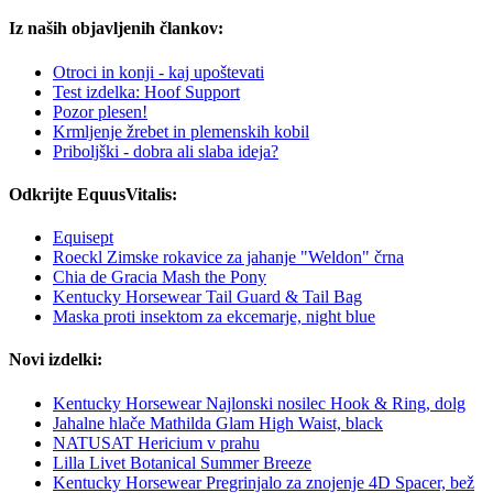
Iz naših objavljenih člankov:
Otroci in konji - kaj upoštevati
Test izdelka: Hoof Support
Pozor plesen!
Krmljenje žrebet in plemenskih kobil
Priboljški - dobra ali slaba ideja?
Odkrijte EquusVitalis:
Equisept
Roeckl Zimske rokavice za jahanje "Weldon" črna
Chia de Gracia Mash the Pony
Kentucky Horsewear Tail Guard & Tail Bag
Maska proti insektom za ekcemarje, night blue
Novi izdelki:
Kentucky Horsewear Najlonski nosilec Hook & Ring, dolg
Jahalne hlače Mathilda Glam High Waist, black
NATUSAT Hericium v ​​prahu
Lilla Livet Botanical Summer Breeze
Kentucky Horsewear Pregrinjalo za znojenje 4D Spacer, bež