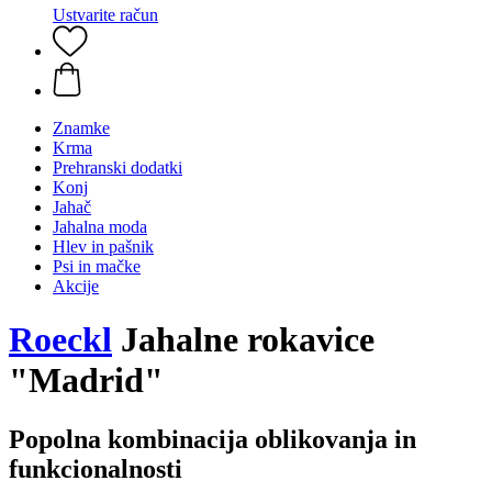
Ustvarite račun
Znamke
Krma
Prehranski dodatki
Konj
Jahač
Jahalna moda
Hlev in pašnik
Psi in mačke
Akcije
Roeckl
Jahalne rokavice
"Madrid"
Popolna kombinacija oblikovanja in
funkcionalnosti