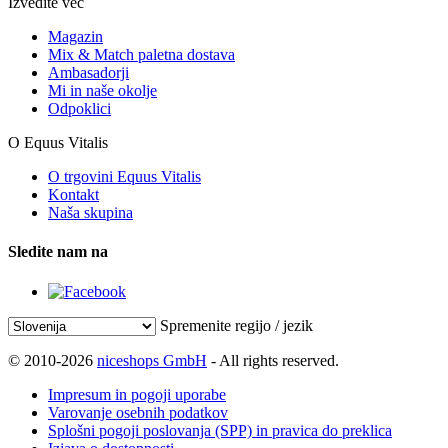
Izvedite več
Magazin
Mix & Match paletna dostava
Ambasadorji
Mi in naše okolje
Odpoklici
O Equus Vitalis
O trgovini Equus Vitalis
Kontakt
Naša skupina
Sledite nam na
Spremenite regijo / jezik
© 2010-2026
niceshops GmbH
- All rights reserved.
Impresum in pogoji uporabe
Varovanje osebnih podatkov
Splošni pogoji poslovanja (SPP) in pravica do preklica