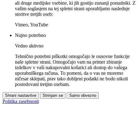
ali druge medijske vsebine, ki jih gostijo zunanji ponudniki. Z
vašim soglasjem na tej spletni strani uporabljamo naslednje
storitve tretjih oseb:
Vimeo, YouTube
Nujno potrebno
Vedno aktivno
Tehnično potrebni piškotki omogočajo le osnovne funkcije
naše spletne strani. Omogočajo vam na primer zbiranje
izdelkov v vaši nakupovalni košarici ali dostop do vašega
uporabniškega računa. To pomeni, da o vas ne moremo
ničesar sklepati, prav tako dobljeni podatki ne bodo nikoli
posredovani tretjim osebam.
Shrani nastavitve
Strinjam se
Samo obvezno
Politika zasebnosti