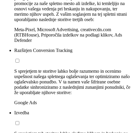
promocije za naše spletno mesto ali izdelke, ki temleljijo na
osnovi vašega vedenja pri brskanju in nakupovanju, ter
merimo njihov uspeh. Z vašim soglasjem na tej spletni strani
uporabljamo naslednje storitve tretjih oseb:
Meta-Pixel, Microsoft Advertising, creativecdn.com
(RTBHouse), Priporočila izdelkov na podlagi klikov, Ads
Defender
Razširjen Conversion Tracking
S sprejetjem te storitve lahko bolje razumemo in ocenimo
uspešnost našega spletnega oglaševanja ter optimiziramo našo
oglaševalsko ponudbo. V ta namen vaše šifrirane osebne
podatke sinhroniziramo z naslednjimi zunanjimi ponudniki, če
že uporabljate njihove storitve:
Google Ads
Izvedba