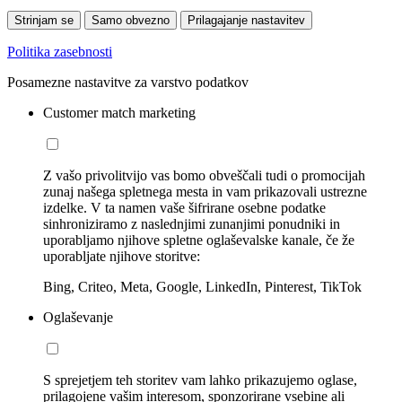
Strinjam se
Samo obvezno
Prilagajanje nastavitev
Politika zasebnosti
Posamezne nastavitve za varstvo podatkov
Customer match marketing
Z vašo privolitvijo vas bomo obveščali tudi o promocijah
zunaj našega spletnega mesta in vam prikazovali ustrezne
izdelke. V ta namen vaše šifrirane osebne podatke
sinhroniziramo z naslednjimi zunanjimi ponudniki in
uporabljamo njihove spletne oglaševalske kanale, če že
uporabljate njihove storitve:
Bing, Criteo, Meta, Google, LinkedIn, Pinterest, TikTok
Oglaševanje
S sprejetjem teh storitev vam lahko prikazujemo oglase,
prilagojene vašim interesom, sponzorirane vsebine ali