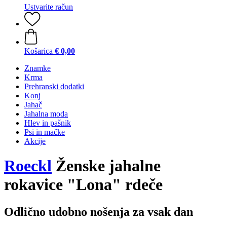
Ustvarite račun
Košarica
€ 0,00
Znamke
Krma
Prehranski dodatki
Konj
Jahač
Jahalna moda
Hlev in pašnik
Psi in mačke
Akcije
Roeckl
Ženske jahalne
rokavice "Lona" rdeče
Odlično udobno nošenja za vsak dan