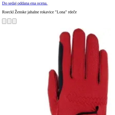
Do sedaj oddana ena ocena.
Roeckl Ženske jahalne rokavice "Lona" rdeče