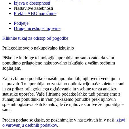
Izjava o dostopnosti
Nastavitve zasebnosti
Preklic ABO naročnine
Podjetje
Druge niceshops trgovine
Kliknite tukaj za odstop od pogodbe
Prilagodite svojo nakupovalno izkušnjo
Piškotke in druge tehnologije uporabljamo samo zato, da vam
ponudimo prilagojeno nakupovalno izkušnjo z vašim osebnim
soglasjem.
Za to zbiramo podatke o naših uporabnikih, njihovem vedenju in
napravah. To uporabljamo za stalno optimizacijo naše spletne strani
in za prikaz prilagojenega oglaševanja in vsebine ter za analizo
statistike uporabe. Vaše šifrirane podatke lahko tudi primerjamo z
zunanjimi ponudniki in vam prikažemo ponudbe prek njihovih
spletnih oglaševalskih kanalov, le če njihove storitve že uporabljate
sami.
Preden podate soglasje, se pozanimajte v nastavitvah in v naši
izjavi
o varovanju osebnih podatkov
.