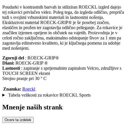
Poudarki v kontrastnih barvah in stiliziran ROECKL izgled dajejo
tej rokavici privlačen videz. Poleg tega, da izgleda odlično, prepriča
tudi s svojimi vrhunskimi materiali in lastnostmi nošenja.
Ekskluzivni material ROECK-GRIP® je še posebej zračen,
elastičen in prožen ter zagotavlja odlično prileganje. Za rokavice je
značilen izjemen oprijem in občutek na vajetih. Proizvodnja je v
celoti ročno zaključena, maksimalno odstopanje šivov za 1 mm pa
zagotavlja edinstveno kvaliteto, ki je ključnega pomena za udobje
med nošenjem.
Zgornji
del
: ROECK-GRIP®
Dlani:
ROECK-GRIP ®
Lastnosti
: zapiranje s sprijemalnim zapiralom Velcro, združljive s
TOUCH SCREEN ekrani
Strojno pranje pri 30 ° C
Znamka:
Roeckl
Tabela velikosti za rokavice ROECKL Sports
Mnenje naših strank
Oceni ta izdelek