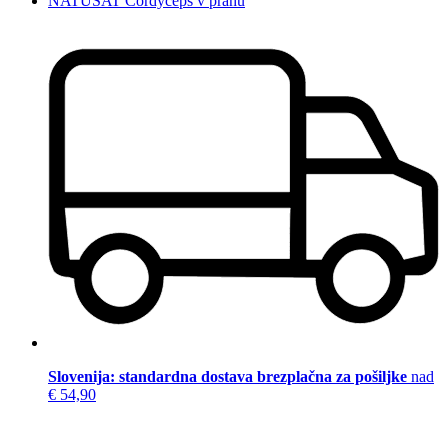
NATUSAT Cordyceps v prahu
Slovenija: standardna dostava brezplačna za pošiljke
nad
€ 54,90