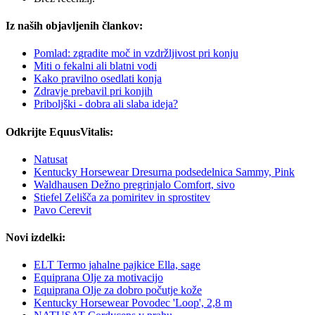
Iz naših objavljenih člankov:
Pomlad: zgradite moč in vzdržljivost pri konju
Miti o fekalni ali blatni vodi
Kako pravilno osedlati konja
Zdravje prebavil pri konjih
Priboljški - dobra ali slaba ideja?
Odkrijte EquusVitalis:
Natusat
Kentucky Horsewear Dresurna podsedelnica Sammy, Pink
Waldhausen Dežno pregrinjalo Comfort, sivo
Stiefel Zelišča za pomiritev in sprostitev
Pavo Cerevit
Novi izdelki:
ELT Termo jahalne pajkice Ella, sage
Equiprana Olje za motivacijo
Equiprana Olje za dobro počutje kože
Kentucky Horsewear Povodec 'Loop', 2,8 m