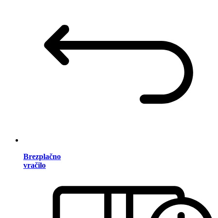
Brezplačno
vračilo