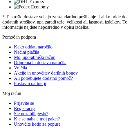
* Ti stroški dostave veljajo za standardno pošiljanje. Lahko pride do
dodatnih stroškov, npr. zaradi teže, velikosti ali lastnosti izdelkov. Te
informacije najdete neposredno v opisu izdelka.
Pomoč in podpora
Kako oddati naročilo
Načini plačila
Moj uporabniški račun
Odprema in dostava naročila
Vračila
Akcije in unovčitev darilnih bonov
Ali potrebujete dodatno pomoč?
Poslovni partnerji
Moj račun
Prijavite se
Registracija
Ste pozabili geslo?
Kje se nahaja moj paket?
Unovčite kodo za popust