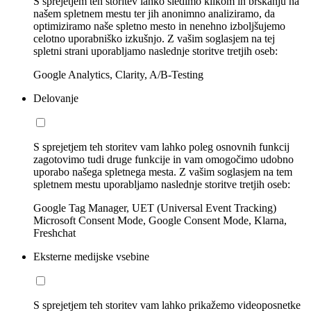
S sprejetjem teh storitev lahko sledimo klikom in brskanju na
našem spletnem mestu ter jih anonimno analiziramo, da
optimiziramo naše spletno mesto in nenehno izboljšujemo
celotno uporabniško izkušnjo. Z vašim soglasjem na tej
spletni strani uporabljamo naslednje storitve tretjih oseb:
Google Analytics, Clarity, A/B-Testing
Delovanje
S sprejetjem teh storitev vam lahko poleg osnovnih funkcij
zagotovimo tudi druge funkcije in vam omogočimo udobno
uporabo našega spletnega mesta. Z vašim soglasjem na tem
spletnem mestu uporabljamo naslednje storitve tretjih oseb:
Google Tag Manager, UET (Universal Event Tracking)
Microsoft Consent Mode, Google Consent Mode, Klarna,
Freshchat
Eksterne medijske vsebine
S sprejetjem teh storitev vam lahko prikažemo videoposnetke