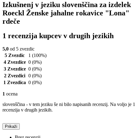
Izkušnenj v jeziku slovenščina za izdelek
Roeckl Ženske jahalne rokavice "Lona"
rdeče
1 recenzija kupcev v drugih jezikih
5,0
od 5 zvezdic
5 Zvezdic
1
(100%)
4 Zvezdice
0
(0%)
3 Zvezdice
0
(0%)
2 Zvezdici
0
(0%)
1 Zvezdica
0
(0%)
1
ocena
slovenščina - v tem jeziku še ni bilo napisanih recenzij. Na voljo je 1
recenzija v drugih jezikih.
Prikaži
Brez recenzij.