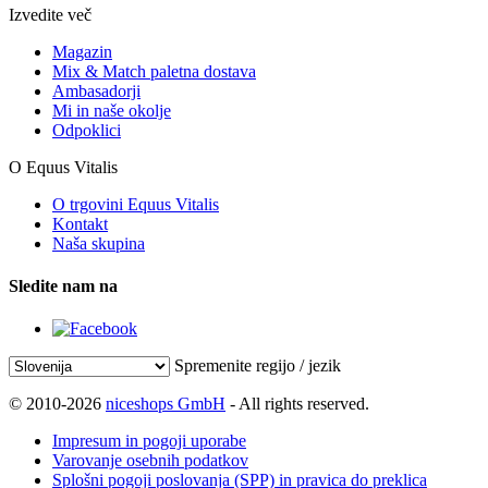
Izvedite več
Magazin
Mix & Match paletna dostava
Ambasadorji
Mi in naše okolje
Odpoklici
O Equus Vitalis
O trgovini Equus Vitalis
Kontakt
Naša skupina
Sledite nam na
Spremenite regijo / jezik
© 2010-2026
niceshops GmbH
- All rights reserved.
Impresum in pogoji uporabe
Varovanje osebnih podatkov
Splošni pogoji poslovanja (SPP) in pravica do preklica