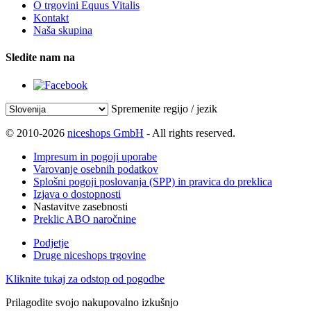
O trgovini Equus Vitalis
Kontakt
Naša skupina
Sledite nam na
Spremenite regijo / jezik
© 2010-2026
niceshops GmbH
- All rights reserved.
Impresum in pogoji uporabe
Varovanje osebnih podatkov
Splošni pogoji poslovanja (SPP) in pravica do preklica
Izjava o dostopnosti
Nastavitve zasebnosti
Preklic ABO naročnine
Podjetje
Druge niceshops trgovine
Kliknite tukaj za odstop od pogodbe
Prilagodite svojo nakupovalno izkušnjo