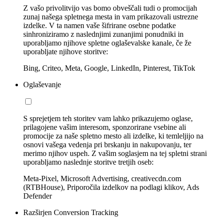
Z vašo privolitvijo vas bomo obveščali tudi o promocijah
zunaj našega spletnega mesta in vam prikazovali ustrezne
izdelke. V ta namen vaše šifrirane osebne podatke
sinhroniziramo z naslednjimi zunanjimi ponudniki in
uporabljamo njihove spletne oglaševalske kanale, če že
uporabljate njihove storitve:
Bing, Criteo, Meta, Google, LinkedIn, Pinterest, TikTok
Oglaševanje
S sprejetjem teh storitev vam lahko prikazujemo oglase,
prilagojene vašim interesom, sponzorirane vsebine ali
promocije za naše spletno mesto ali izdelke, ki temleljijo na
osnovi vašega vedenja pri brskanju in nakupovanju, ter
merimo njihov uspeh. Z vašim soglasjem na tej spletni strani
uporabljamo naslednje storitve tretjih oseb:
Meta-Pixel, Microsoft Advertising, creativecdn.com
(RTBHouse), Priporočila izdelkov na podlagi klikov, Ads
Defender
Razširjen Conversion Tracking