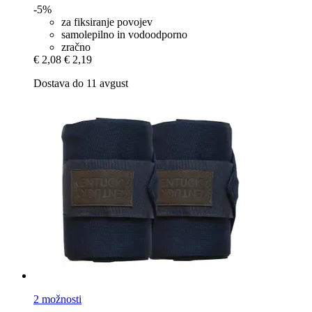
-5%
za fiksiranje povojev
samolepilno in vodoodporno
zračno
€ 2,08
€ 2,19
Dostava do 11 avgust
2 možnosti