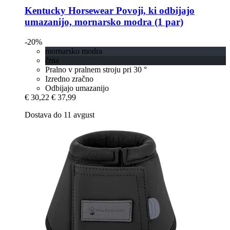
Kentucky Horsewear
Povoji, ki odbijajo
umazanijo, mornarsko modra (1 par)
-20%
mornarsko modra
črna
Pralno v pralnem stroju pri 30 °
Izredno zračno
Odbijajo umazanijo
€ 30,22
€ 37,99
Dostava do 11 avgust