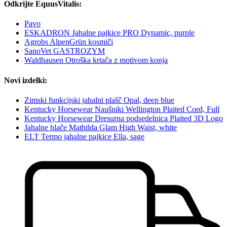
Odkrijte EquusVitalis:
Pavo
ESKADRON Jahalne pajkice PRO Dynamic, purple
Agrobs AlpenGrün kosmiči
SanoVet GASTROZYM
Waldhausen Otroška krtača z motivom konja
Novi izdelki:
Zimski funkcijski jahalni plašč Opal, deep blue
Kentucky Horsewear Naušniki Wellington Plaited Cord, Full
Kentucky Horsewear Dresurna podsedelnica Plaited 3D Logo
Jahalne hlače Mathilda Glam High Waist, white
ELT Termo jahalne pajkice Ella, sage