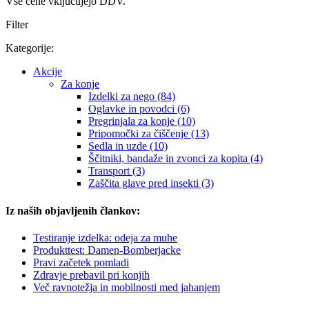
Vse cene vključujejo DDV.
Filter
Kategorije:
Akcije
Za konje
Izdelki za nego (84)
Oglavke in povodci (6)
Pregrinjala za konje (10)
Pripomočki za čiščenje (13)
Sedla in uzde (10)
Ščitniki, bandaže in zvonci za kopita (4)
Transport (3)
Zaščita glave pred insekti (3)
Iz naših objavljenih člankov:
Testiranje izdelka: odeja za muhe
Produkttest: Damen-Bomberjacke
Pravi začetek pomladi
Zdravje prebavil pri konjih
Več ravnotežja in mobilnosti med jahanjem