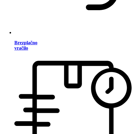
Brezplačno
vračilo