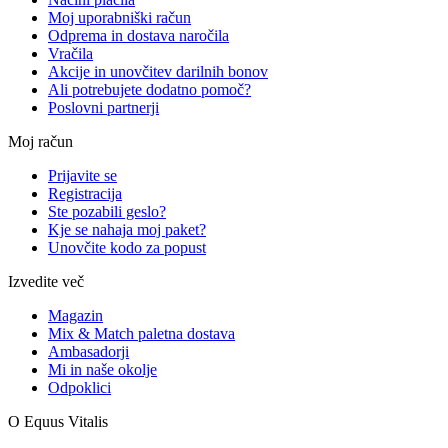
Moj uporabniški račun
Odprema in dostava naročila
Vračila
Akcije in unovčitev darilnih bonov
Ali potrebujete dodatno pomoč?
Poslovni partnerji
Moj račun
Prijavite se
Registracija
Ste pozabili geslo?
Kje se nahaja moj paket?
Unovčite kodo za popust
Izvedite več
Magazin
Mix & Match paletna dostava
Ambasadorji
Mi in naše okolje
Odpoklici
O Equus Vitalis