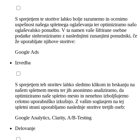
S sprejetjem te storitve lahko bolje razumemo in ocenimo
uspešnost našega spletnega oglaševanja ter optimiziramo našo
oglaševalsko ponudbo. V ta namen vaše šifrirane osebne
podatke sinhroniziramo z naslednjimi zunanjimi ponudniki, če
že uporabljate njihove storitve:
Google Ads
Izvedba
S sprejetjem teh storitev lahko sledimo klikom in brskanju na
našem spletnem mestu ter jih anonimno analiziramo, da
optimiziramo naše spletno mesto in nenehno izboljšujemo
celotno uporabniško izkušnjo. Z vašim soglasjem na tej
spletni strani uporabljamo naslednje storitve tretjih oseb:
Google Analytics, Clarity, A/B-Testing
Delovanje