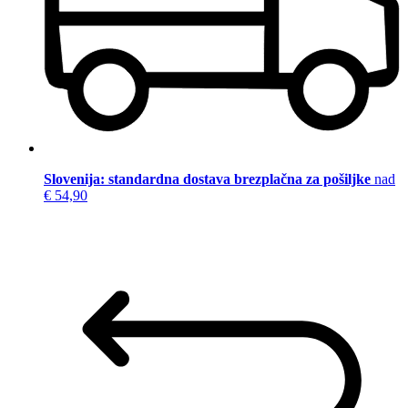
Slovenija: standardna dostava brezplačna za pošiljke
nad
€ 54,90