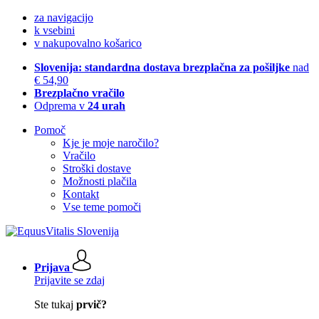
za navigacijo
k vsebini
v nakupovalno košarico
Slovenija: standardna dostava brezplačna za pošiljke
nad
€ 54,90
Brezplačno vračilo
Odprema v
24 urah
Pomoč
Kje je moje naročilo?
Vračilo
Stroški dostave
Možnosti plačila
Kontakt
Vse teme pomoči
Prijava
Prijavite se zdaj
Ste tukaj
prvič?