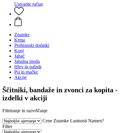
Ustvarite račun
Znamke
Krma
Prehranski dodatki
Konj
Jahač
Jahalna moda
Hlev in pašnik
Psi in mačke
Akcije
Ščitniki, bandaže in zvonci za kopita -
izdelki v akciji
Filtriranje in razvrščanje
Cene
Znamke
Lastnosti
Namen?
Filter