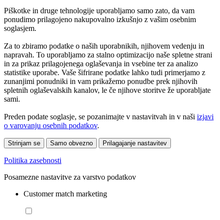
Piškotke in druge tehnologije uporabljamo samo zato, da vam
ponudimo prilagojeno nakupovalno izkušnjo z vašim osebnim
soglasjem.
Za to zbiramo podatke o naših uporabnikih, njihovem vedenju in
napravah. To uporabljamo za stalno optimizacijo naše spletne strani
in za prikaz prilagojenega oglaševanja in vsebine ter za analizo
statistike uporabe. Vaše šifrirane podatke lahko tudi primerjamo z
zunanjimi ponudniki in vam prikažemo ponudbe prek njihovih
spletnih oglaševalskih kanalov, le če njihove storitve že uporabljate
sami.
Preden podate soglasje, se pozanimajte v nastavitvah in v naši
izjavi
o varovanju osebnih podatkov
.
Strinjam se
Samo obvezno
Prilagajanje nastavitev
Politika zasebnosti
Posamezne nastavitve za varstvo podatkov
Customer match marketing