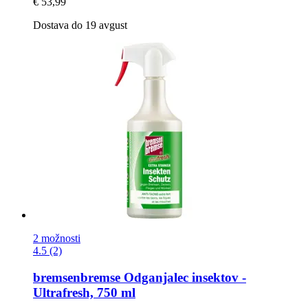
€ 53,99
Dostava do 19 avgust
2 možnosti
4.5 (2)
bremsenbremse
Odganjalec insektov -​
Ultrafresh, 750 ml