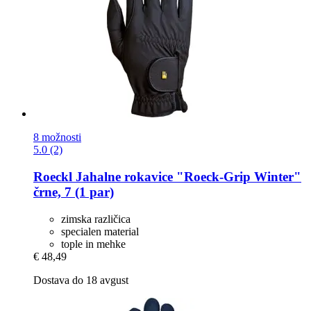
8 možnosti
5.0 (2)
Roeckl
Jahalne rokavice "Roeck-​Grip Winter"
črne, 7 (1 par)
zimska različica
specialen material
tople in mehke
€ 48,49
Dostava do 18 avgust