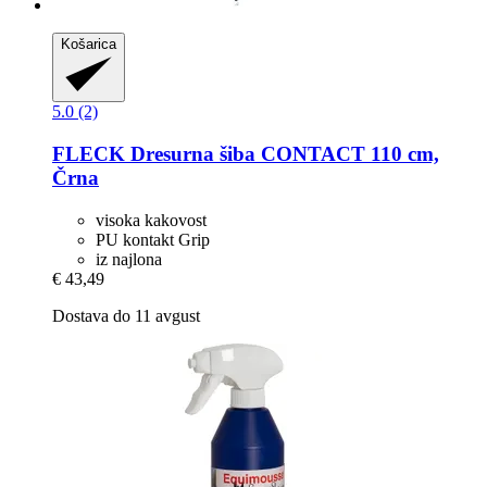
Košarica
5.0 (2)
FLECK
Dresurna šiba CONTACT 110 cm,
Črna
visoka kakovost
PU kontakt Grip
iz najlona
€ 43,49
Dostava do 11 avgust