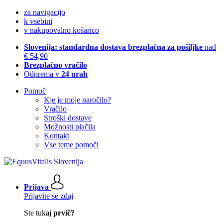
za navigacijo
k vsebini
v nakupovalno košarico
Slovenija: standardna dostava brezplačna za pošiljke
nad
€ 54,90
Brezplačno vračilo
Odprema v
24 urah
Pomoč
Kje je moje naročilo?
Vračilo
Stroški dostave
Možnosti plačila
Kontakt
Vse teme pomoči
Prijava
Prijavite se zdaj
Ste tukaj
prvič?