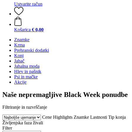
Ustvarite račun
Košarica
€ 0,00
Znamke
Krma
Prehranski dodatki
Konj
Jahač
Jahalna moda
Hlev in pašnik
Psi in mačke
Akcije
Naše nepremagljive Black Week ponudbe
Filtriranje in razvrščanje
Cene
Highlights
Znamke
Lastnosti
Tip konja
Življenjska faza živali
Filter