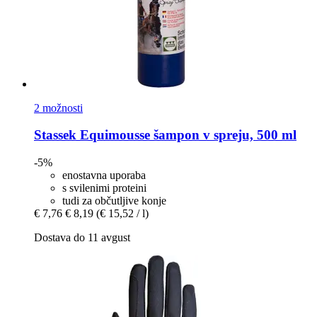
2 možnosti
Stassek
Equimousse šampon v spreju, 500 ml
-5%
enostavna uporaba
s svilenimi proteini
tudi za občutljive konje
€ 7,76
€ 8,19
(€ 15,52 / l)
Dostava do 11 avgust