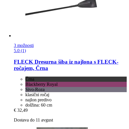
3 možnosti
5.0 (1)
FLECK
Dresurna šiba iz najlona s FLECK-​
ročajem, Črna
Črna
Blackberry Royal
Sivo-Roza
klasični ročaj
najlon predivo
dolžina: 60 cm
€ 32,49
Dostava do 11 avgust