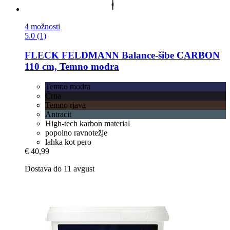
4 možnosti
5.0 (1)
FLECK
FELDMANN Balance-​šibe CARBON
110 cm, Temno modra
Temno modra
Črna
Temno rjava
Antracit
High-tech karbon material
popolno ravnotežje
lahka kot pero
€ 40,99
Dostava do 11 avgust