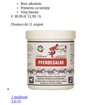
Brez alkohola
Primerno za turnirje
Vonj limone
€ 38,99
(€ 51,99 / l)
Dostava do 11 avgust
2 možnosti
5.0 (5)