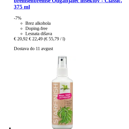
bremsenbremse
Odganjalec insektov -​ Classic,
375 ml
-7%
Brez alkohola
Doping-free
Lesnata dišava
€ 20,92
€ 22,49
(€ 55,79 / l)
Dostava do 11 avgust