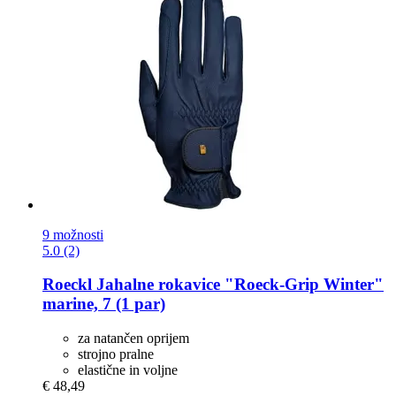
9 možnosti
5.0 (2)
Roeckl
Jahalne rokavice "Roeck-​Grip Winter"
marine, 7 (1 par)
za natančen oprijem
strojno pralne
elastične in voljne
€ 48,49