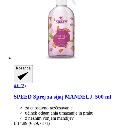
Košarica
4.0 (2)
SPEED
Sprej za sijaj MANDELJ, 500 ml
za enostavno razčesavanje
učinek odganjanja umazanije in prahu
z nežnim vonjem mandljev
€ 14,89
(€ 29,78 / l)