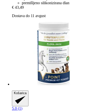
premišljeno silikonizirana dlan
€ 43,49
Dostava do 11 avgust
Košarica
5.0 (1)