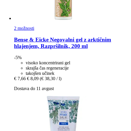
2 možnosti
Bense & Eicke
Negovalni gel z arktičnim
hlajenjem, Razpršilnik, 200 ml
-5%
visoko koncentrirani gel
skrajša čas regeneracije
takojšen učinek
€ 7,66
€ 8,09
(€ 38,30 / l)
Dostava do 11 avgust