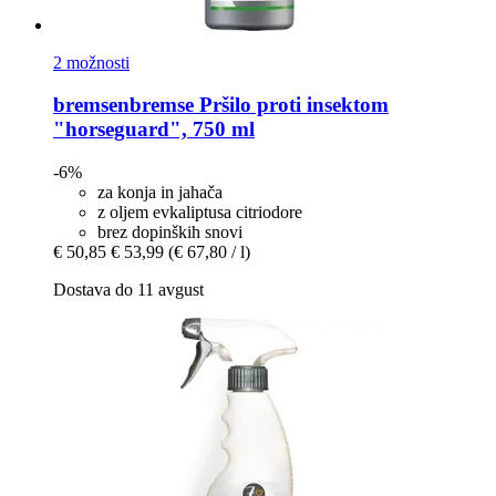
2 možnosti
bremsenbremse
Pršilo proti insektom
"horseguard", 750 ml
-6%
za konja in jahača
z oljem evkaliptusa citriodore
brez dopinških snovi
€ 50,85
€ 53,99
(€ 67,80 / l)
Dostava do 11 avgust