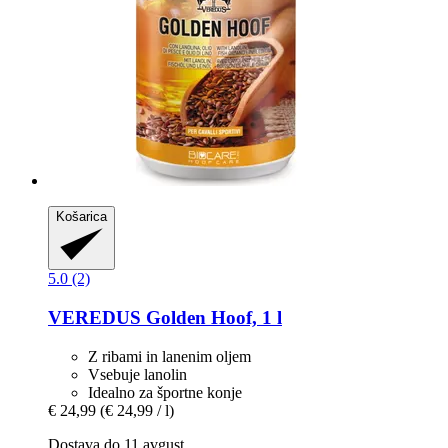
Košarica
5.0 (2)
VEREDUS
Golden Hoof, 1 l
Z ribami in lanenim oljem
Vsebuje lanolin
Idealno za športne konje
€ 24,99
(€ 24,99 / l)
Dostava do 11 avgust