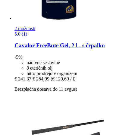
2 možnosti
5.0 (1)
Cavalor
FreeBute Gel, 2 l -​ s črpalko
-5%
naravne sestavine
8 eteričnih olj
hitro prodrejo v organizem
€ 241,37
€ 254,99
(€ 120,69 / l)
Brezplačna dostava do 11 avgust