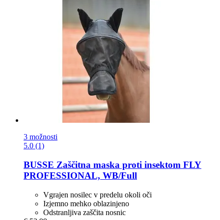
3 možnosti
5.0 (1)
BUSSE
Zaščitna maska proti insektom FLY
PROFESSIONAL, WB/Full
Vgrajen nosilec v predelu okoli oči
Izjemno mehko oblazinjeno
Odstranljiva zaščita nosnic