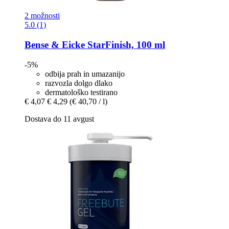
2 možnosti
5.0 (1)
Bense & Eicke
StarFinish, 100 ml
-5%
odbija prah in umazanijo
razvozla dolgo dlako
dermatološko testirano
€ 4,07
€ 4,29
(€ 40,70 / l)
Dostava do 11 avgust