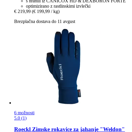
s hranili iz CANICOX HD & DEXBORON FORTE
optimizirano z rastlinskimi izvlečki
€ 219,99
(€ 199,99 / kg)
Brezplačna dostava do 11 avgust
6 možnosti
5.0 (1)
Roeckl
Zimske rokavice za jahanje "Weldon"