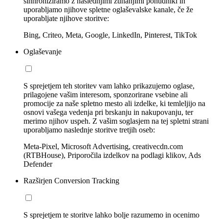
sinhroniziramo z naslednjimi zunanjimi ponudniki in
uporabljamo njihove spletne oglaševalske kanale, če že
uporabljate njihove storitve:
Bing, Criteo, Meta, Google, LinkedIn, Pinterest, TikTok
Oglaševanje
S sprejetjem teh storitev vam lahko prikazujemo oglase,
prilagojene vašim interesom, sponzorirane vsebine ali
promocije za naše spletno mesto ali izdelke, ki temleljijo na
osnovi vašega vedenja pri brskanju in nakupovanju, ter
merimo njihov uspeh. Z vašim soglasjem na tej spletni strani
uporabljamo naslednje storitve tretjih oseb:
Meta-Pixel, Microsoft Advertising, creativecdn.com
(RTBHouse), Priporočila izdelkov na podlagi klikov, Ads
Defender
Razširjen Conversion Tracking
S sprejetjem te storitve lahko bolje razumemo in ocenimo