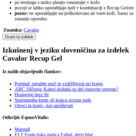
po treningu s tanko plastjo vmasirajte v kožo
povoji se lahko uporabljajo tudi v kombinaciji z Recup Gelom
pozor:
ne uporabljajte na poškodovani ali vneti koži. Samo za
zunanjo uporabo.
Znamka:
Cavalor
Oceni ta izdelek
Izkušnenj v jeziku slovenščina za izdelek
Cavalor Recup Gel
Iz naših objavljenih člankov:
Pomlad: zgradite moč in vzdržljivost pri konju
ABC čiščenja: Kateri dodatki so del osnovne opreme?
Hranjenje brez žit
Sprememba krme ob koncu sezone paše
Otroci in konji - kaj upoštevati
Odkrijte EquusVitalis:
Marstall
ELT Funkcijska majica Esthal, deep blue