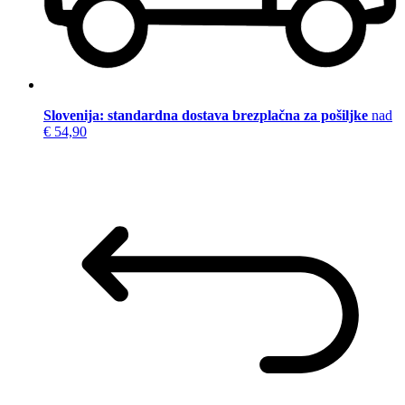
Slovenija: standardna dostava brezplačna za pošiljke
nad
€ 54,90