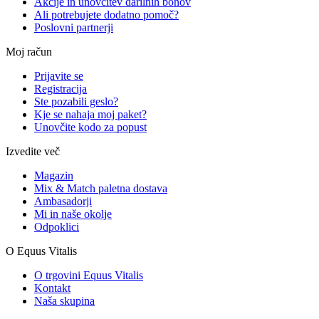
Akcije in unovčitev darilnih bonov
Ali potrebujete dodatno pomoč?
Poslovni partnerji
Moj račun
Prijavite se
Registracija
Ste pozabili geslo?
Kje se nahaja moj paket?
Unovčite kodo za popust
Izvedite več
Magazin
Mix & Match paletna dostava
Ambasadorji
Mi in naše okolje
Odpoklici
O Equus Vitalis
O trgovini Equus Vitalis
Kontakt
Naša skupina