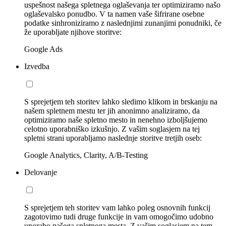
uspešnost našega spletnega oglaševanja ter optimiziramo našo
oglaševalsko ponudbo. V ta namen vaše šifrirane osebne
podatke sinhroniziramo z naslednjimi zunanjimi ponudniki, če
že uporabljate njihove storitve:
Google Ads
Izvedba
S sprejetjem teh storitev lahko sledimo klikom in brskanju na
našem spletnem mestu ter jih anonimno analiziramo, da
optimiziramo naše spletno mesto in nenehno izboljšujemo
celotno uporabniško izkušnjo. Z vašim soglasjem na tej
spletni strani uporabljamo naslednje storitve tretjih oseb:
Google Analytics, Clarity, A/B-Testing
Delovanje
S sprejetjem teh storitev vam lahko poleg osnovnih funkcij
zagotovimo tudi druge funkcije in vam omogočimo udobno
uporabo našega spletnega mesta. Z vašim soglasjem na tem