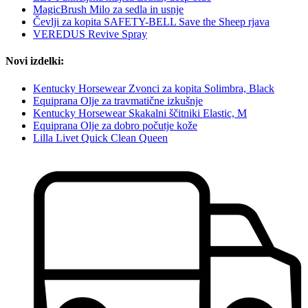
MagicBrush Milo za sedla in usnje
Čevlji za kopita SAFETY-BELL Save the Sheep rjava
VEREDUS Revive Spray
Novi izdelki:
Kentucky Horsewear Zvonci za kopita Solimbra, Black
Equiprana Olje za travmatične izkušnje
Kentucky Horsewear Skakalni ščitniki Elastic, M
Equiprana Olje za dobro počutje kože
Lilla Livet Quick Clean Queen