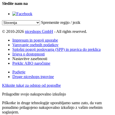
Sledite nam na
Spremenite regijo / jezik
© 2010-2026
niceshops GmbH
- All rights reserved.
Impresum in pogoji uporabe
Varovanje osebnih podatkov
Splošni pogoji poslovanja (SPP) in pravica do preklica
Izjava o dostopnosti
Nastavitve zasebnosti
Preklic ABO naročnine
Podjetje
Druge niceshops trgovine
Kliknite tukaj za odstop od pogodbe
Prilagodite svojo nakupovalno izkušnjo
Piškotke in druge tehnologije uporabljamo samo zato, da vam
ponudimo prilagojeno nakupovalno izkušnjo z vašim osebnim
soglasjem.