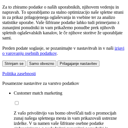
Za to zbiramo podatke o naših uporabnikih, njihovem vedenju in
napravah. To uporabljamo za stalno optimizacijo naše spletne strani
in za prikaz prilagojenega oglaševanja in vsebine ter za analizo
statistike uporabe. Vaše šifrirane podatke lahko tudi primerjamo z
zunanjimi ponudniki in vam prikažemo ponudbe prek njihovih
spletnih oglaševalskih kanalov, le če njihove storitve že uporabljate
sami.
Preden podate soglasje, se pozanimajte v nastavitvah in v naši
izjavi
o varovanju osebnih podatkov
.
Strinjam se
Samo obvezno
Prilagajanje nastavitev
Politika zasebnosti
Posamezne nastavitve za varstvo podatkov
Customer match marketing
Z vašo privolitvijo vas bomo obveščali tudi o promocijah
zunaj našega spletnega mesta in vam prikazovali ustrezne
izdelke. V ta namen vaše šifrirane osebne podatke