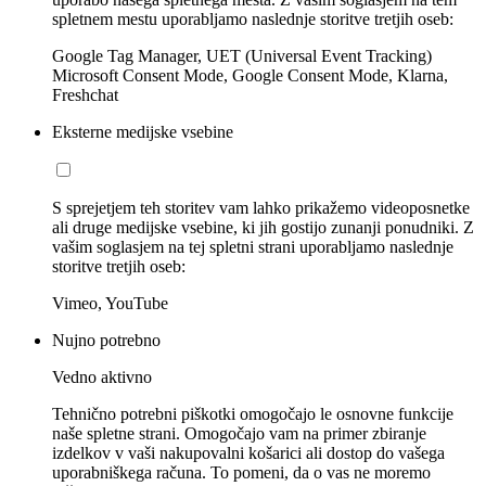
spletnem mestu uporabljamo naslednje storitve tretjih oseb:
Google Tag Manager, UET (Universal Event Tracking)
Microsoft Consent Mode, Google Consent Mode, Klarna,
Freshchat
Eksterne medijske vsebine
S sprejetjem teh storitev vam lahko prikažemo videoposnetke
ali druge medijske vsebine, ki jih gostijo zunanji ponudniki. Z
vašim soglasjem na tej spletni strani uporabljamo naslednje
storitve tretjih oseb:
Vimeo, YouTube
Nujno potrebno
Vedno aktivno
Tehnično potrebni piškotki omogočajo le osnovne funkcije
naše spletne strani. Omogočajo vam na primer zbiranje
izdelkov v vaši nakupovalni košarici ali dostop do vašega
uporabniškega računa. To pomeni, da o vas ne moremo