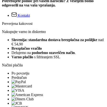
Potrebujete pomoč pri vašem naročilu? Z veseljem bomo
odgovorili na vsa vaša vprašanja.
Kontakt
Preverjena kakovost
Nakupujte varno in diskretno
Slovenija: standardna dostava brezplačna za pošiljke
nad
€ 54,90
Brezplačno vračilo
Delujemo na
podnebno ozaveščen način
.
Varno plačilo
s šifriranjem SSL
Načini plačila
Po povzetju
Predračun