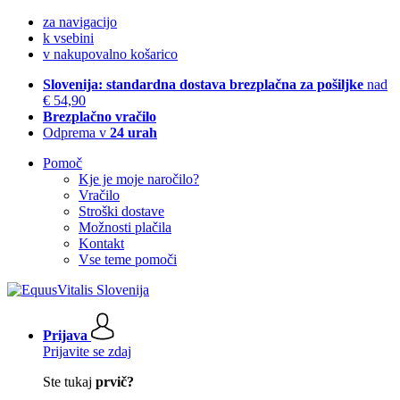
za navigacijo
k vsebini
v nakupovalno košarico
Slovenija: standardna dostava brezplačna za pošiljke
nad
€ 54,90
Brezplačno vračilo
Odprema v
24 urah
Pomoč
Kje je moje naročilo?
Vračilo
Stroški dostave
Možnosti plačila
Kontakt
Vse teme pomoči
Prijava
Prijavite se zdaj
Ste tukaj
prvič?