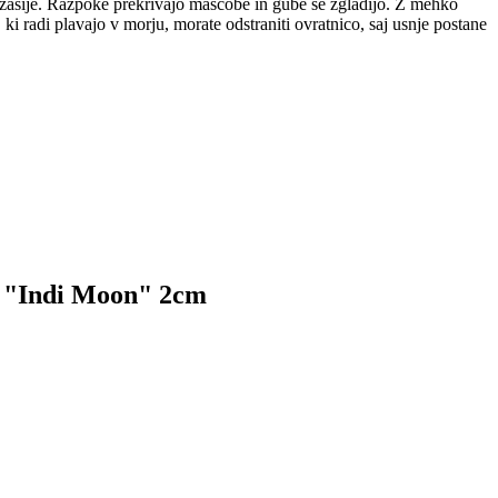
o zasije. Razpoke prekrivajo maščobe in gube se zgladijo. Z mehko
 radi plavajo v morju, morate odstraniti ovratnico, saj usnje postane
ic "Indi Moon" 2cm