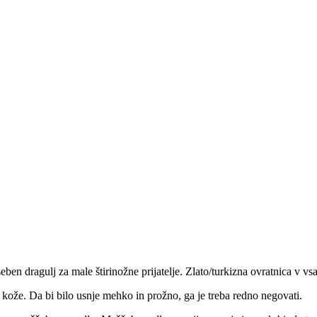
seben dragulj za male štirinožne prijatelje. Zlato/turkizna ovratnica v 
e kože. Da bi bilo usnje mehko in prožno, ga je treba redno negovati.