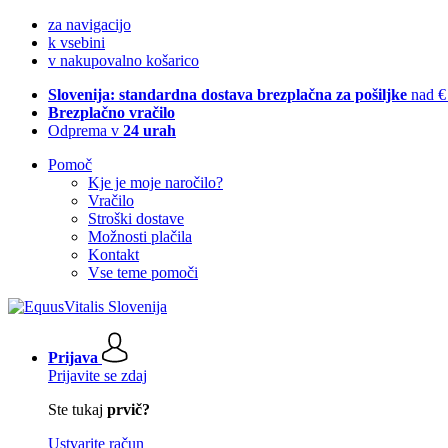
za navigacijo
k vsebini
v nakupovalno košarico
Slovenija: standardna dostava brezplačna za pošiljke
nad €
Brezplačno vračilo
Odprema v
24 urah
Pomoč
Kje je moje naročilo?
Vračilo
Stroški dostave
Možnosti plačila
Kontakt
Vse teme pomoči
Prijava
Prijavite se zdaj
Ste tukaj
prvič?
Ustvarite račun