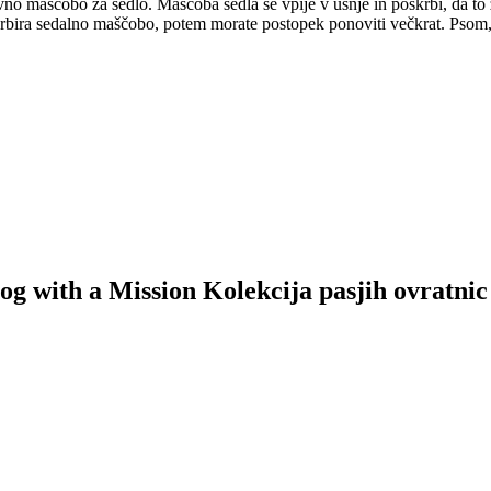
arvno maščobo za sedlo. Maščoba sedla se vpije v usnje in poskrbi, da t
ira sedalno maščobo, potem morate postopek ponoviti večkrat. Psom, ki
 Dog with a Mission Kolekcija pasjih ovratn