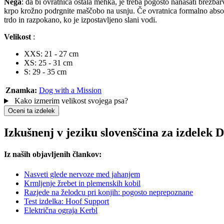
Nega
: da bi ovratnica ostala mehka, je treba pogosto nanašati brezb
krpo krožno podrgnite maščobo na usnju. Če ovratnica formalno absorb
trdo in razpokano, ko je izpostavljeno slani vodi.
Velikost
:
XXS: 21 - 27 cm
XS: 25 - 31 cm
S: 29 - 35 cm
Znamka:
Dog with a Mission
Kako izmerim velikost svojega psa?
Oceni ta izdelek
Izkušnenj v jeziku slovenščina za izdelek
Iz naših objavljenih člankov:
Nasveti glede nervoze med jahanjem
Krmljenje žrebet in plemenskih kobil
Razjede na želodcu pri konjih: pogosto neprepoznane
Test izdelka: Hoof Support
Električna ograja Kerbl