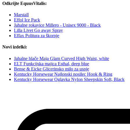
Odkrijte EquusVitalis:
Marstall
Effol Ice Pack
Jahalne rokavice Millero - Unisex 9000 - Black
Lilla Livet Go away Spray
Effax Politura za škornje
Novi izdelki:
Jahalne hlače Maja Glam Curved High Waist, white
ELT Funkcijska majica Esthal, deep blue
Bense & Eicke Glicerinsko milo za usnje
Kentucky Horsewear Najlonski nosilec Hook & Ring
Kentucky Horsewear Oglavka Nylon Sheepskin Soft, Black