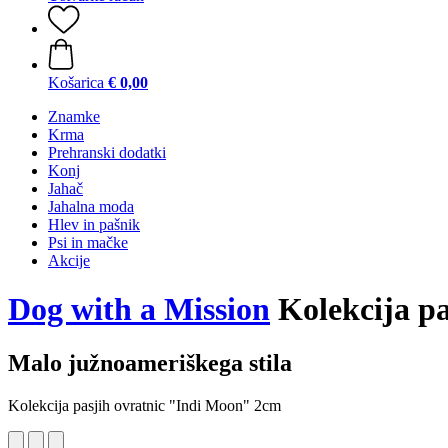
Košarica
€ 0,00
Znamke
Krma
Prehranski dodatki
Konj
Jahač
Jahalna moda
Hlev in pašnik
Psi in mačke
Akcije
Dog with a Mission
Kolekcija pa
Malo južnoameriškega stila
Kolekcija pasjih ovratnic "Indi Moon" 2cm