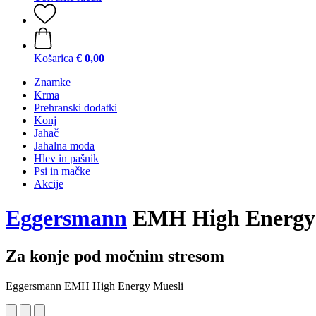
Košarica
€ 0,00
Znamke
Krma
Prehranski dodatki
Konj
Jahač
Jahalna moda
Hlev in pašnik
Psi in mačke
Akcije
Eggersmann
EMH High Energy 
Za konje pod močnim stresom
Eggersmann EMH High Energy Muesli