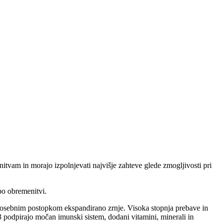
itvam in morajo izpolnjevati najvišje zahteve glede zmogljivosti pri
 po obremenitvi.
posebnim postopkom ekspandirano zrnje. Visoka stopnja prebave in
3 podpirajo močan imunski sistem, dodani vitamini, minerali in