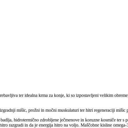
bavljiva ter idealna krma za konje, ki so izpostavljeni velikim obremen
zgradnji mišic, prožni in močni muskulaturi ter hitri regeneraciji mišic
 badlja, hidrotermično zdrobljene ječmenove in koruzne kosmiče ter s 
tro razgradi in da je energija hitro na voljo. Maščobne kisline omega-