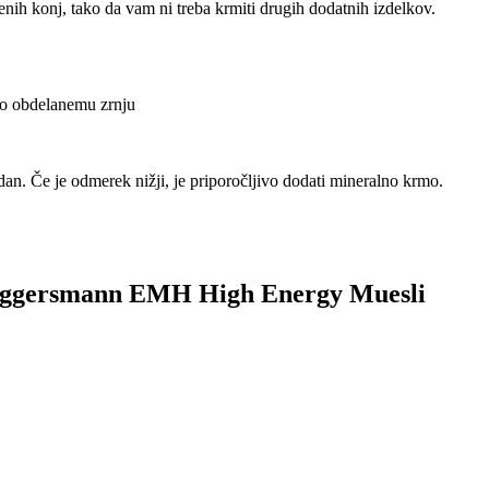
nih konj, tako da vam ni treba krmiti drugih dodatnih izdelkov.
no obdelanemu zrnju
dan. Če je odmerek nižji, je priporočljivo dodati mineralno krmo.
ek Eggersmann EMH High Energy Muesli