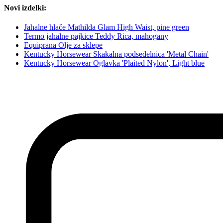
Novi izdelki:
Jahalne hlače Mathilda Glam High Waist, pine green
Termo jahalne pajkice Teddy Rica, mahogany
Equiprana Olje za sklepe
Kentucky Horsewear Skakalna podsedelnica 'Metal Chain'
Kentucky Horsewear Oglavka 'Plaited Nylon', Light blue