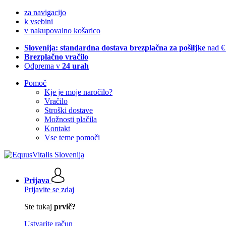
za navigacijo
k vsebini
v nakupovalno košarico
Slovenija: standardna dostava brezplačna za pošiljke
nad €
Brezplačno vračilo
Odprema v
24 urah
Pomoč
Kje je moje naročilo?
Vračilo
Stroški dostave
Možnosti plačila
Kontakt
Vse teme pomoči
Prijava
Prijavite se zdaj
Ste tukaj
prvič?
Ustvarite račun