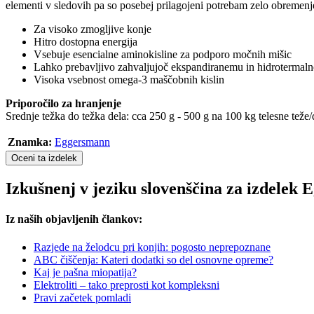
elementi v sledovih pa so posebej prilagojeni potrebam zelo obremenje
Za visoko zmogljive konje
Hitro dostopna energija
Vsebuje esencialne aminokisline za podporo močnih mišic
Lahko prebavljivo zahvaljujoč ekspandiranemu in hidrotermal
Visoka vsebnost omega-3 maščobnih kislin
Priporočilo za hranjenje
Srednje težka do težka dela: cca 250 g - 500 g na 100 kg telesne teže/
Znamka:
Eggersmann
Oceni ta izdelek
Izkušnenj v jeziku slovenščina za izdel
Iz naših objavljenih člankov:
Razjede na želodcu pri konjih: pogosto neprepoznane
ABC čiščenja: Kateri dodatki so del osnovne opreme?
Kaj je pašna miopatija?
Elektroliti – tako preprosti kot kompleksni
Pravi začetek pomladi