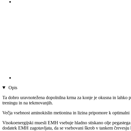
Opis
Ta dobro uravnotežena dopolnilna krma za konje je okusna in lahko pre
treningu in na tekmovanjih.
Večja vsebnost aminokislin metionina in lizina pripomore k optimalni i
Visokoenergijski muesli EMH vsebuje hladno stiskano olje pegastega
dodatek EMH zagotavljata, da se vsebovani škrob v tankem črevesju hi