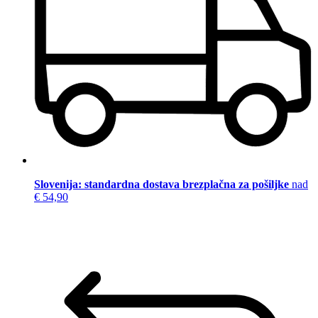
Slovenija: standardna dostava brezplačna za pošiljke
nad
€ 54,90