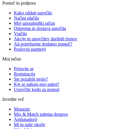
Pomoč in podpora
Kako oddati naročilo
Načini plačila
Moj uporabniški račun
Odprema in dostava naročila
Vračila
Akcije in unovčitev darilnih bonov
Ali potrebujete dodatno pomoč?
Poslovni partnerji
Moj račun
Prijavite se
Registracija
Ste pozabili geslo?
Kje se nahaja moj paket?
Unovčite kodo za popust
Izvedite več
Magazin
Mix & Match paletna dostava
Ambasadorji
Mi in naše okolje