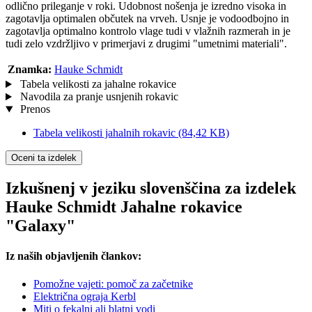
odlično prileganje v roki. Udobnost nošenja je izredno visoka in
zagotavlja optimalen občutek na vrveh. Usnje je vodoodbojno in
zagotavlja optimalno kontrolo vlage tudi v vlažnih razmerah in je
tudi zelo vzdržljivo v primerjavi z drugimi "umetnimi materiali".
Znamka:
Hauke Schmidt
Tabela velikosti za jahalne rokavice
Navodila za pranje usnjenih rokavic
Prenos
Tabela velikosti jahalnih rokavic
(84,42 KB)
Oceni ta izdelek
Izkušnenj v jeziku slovenščina za izdelek
Hauke Schmidt Jahalne rokavice
"Galaxy"
Iz naših objavljenih člankov:
Pomožne vajeti: pomoč za začetnike
Električna ograja Kerbl
Miti o fekalni ali blatni vodi