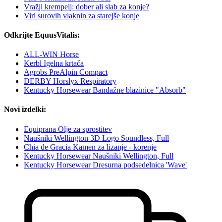
Vražji krempelj: dober ali slab za konje?
Viri surovih vlaknin za starejše konje
Odkrijte EquusVitalis:
ALL-WIN Horse
Kerbl Igelna krtača
Agrobs PreAlpin Compact
DERBY Horslyx Respiratory
Kentucky Horsewear Bandažne blazinice "Absorb"
Novi izdelki:
Equiprana Olje za sprostitev
Naušniki Wellington 3D Logo Soundless, Full
Chia de Gracia Kamen za lizanje - korenje
Kentucky Horsewear Naušniki Wellington, Full
Kentucky Horsewear Dresurna podsedelnica 'Wave'