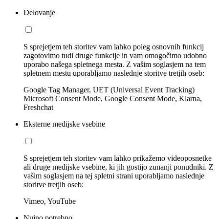
Delovanje
S sprejetjem teh storitev vam lahko poleg osnovnih funkcij
zagotovimo tudi druge funkcije in vam omogočimo udobno
uporabo našega spletnega mesta. Z vašim soglasjem na tem
spletnem mestu uporabljamo naslednje storitve tretjih oseb:
Google Tag Manager, UET (Universal Event Tracking)
Microsoft Consent Mode, Google Consent Mode, Klarna,
Freshchat
Eksterne medijske vsebine
S sprejetjem teh storitev vam lahko prikažemo videoposnetke
ali druge medijske vsebine, ki jih gostijo zunanji ponudniki. Z
vašim soglasjem na tej spletni strani uporabljamo naslednje
storitve tretjih oseb:
Vimeo, YouTube
Nujno potrebno