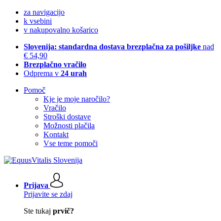
za navigacijo
k vsebini
v nakupovalno košarico
Slovenija: standardna dostava brezplačna za pošiljke
nad
€ 54,90
Brezplačno vračilo
Odprema v
24 urah
Pomoč
Kje je moje naročilo?
Vračilo
Stroški dostave
Možnosti plačila
Kontakt
Vse teme pomoči
Prijava
Prijavite se zdaj
Ste tukaj
prvič?