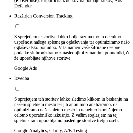
(RTBHouse), Priporočila izdelkov na podlagi klikov, Ads
Defender
Razširjen Conversion Tracking
S sprejetjem te storitve lahko bolje razumemo in ocenimo
uspešnost našega spletnega oglaševanja ter optimiziramo našo
oglaševalsko ponudbo. V ta namen vaše šifrirane osebne
podatke sinhroniziramo z naslednjimi zunanjimi ponudniki, če
že uporabljate njihove storitve:
Google Ads
Izvedba
S sprejetjem teh storitev lahko sledimo klikom in brskanju na
našem spletnem mestu ter jih anonimno analiziramo, da
optimiziramo naše spletno mesto in nenehno izboljšujemo
celotno uporabniško izkušnjo. Z vašim soglasjem na tej
spletni strani uporabljamo naslednje storitve tretjih oseb:
Google Analytics, Clarity, A/B-Testing