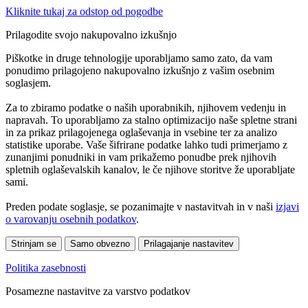
Kliknite tukaj za odstop od pogodbe
Prilagodite svojo nakupovalno izkušnjo
Piškotke in druge tehnologije uporabljamo samo zato, da vam
ponudimo prilagojeno nakupovalno izkušnjo z vašim osebnim
soglasjem.
Za to zbiramo podatke o naših uporabnikih, njihovem vedenju in
napravah. To uporabljamo za stalno optimizacijo naše spletne strani
in za prikaz prilagojenega oglaševanja in vsebine ter za analizo
statistike uporabe. Vaše šifrirane podatke lahko tudi primerjamo z
zunanjimi ponudniki in vam prikažemo ponudbe prek njihovih
spletnih oglaševalskih kanalov, le če njihove storitve že uporabljate
sami.
Preden podate soglasje, se pozanimajte v nastavitvah in v naši
izjavi
o varovanju osebnih podatkov
.
Strinjam se
Samo obvezno
Prilagajanje nastavitev
Politika zasebnosti
Posamezne nastavitve za varstvo podatkov