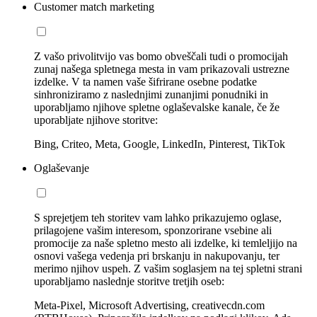
Customer match marketing
Z vašo privolitvijo vas bomo obveščali tudi o promocijah
zunaj našega spletnega mesta in vam prikazovali ustrezne
izdelke. V ta namen vaše šifrirane osebne podatke
sinhroniziramo z naslednjimi zunanjimi ponudniki in
uporabljamo njihove spletne oglaševalske kanale, če že
uporabljate njihove storitve:
Bing, Criteo, Meta, Google, LinkedIn, Pinterest, TikTok
Oglaševanje
S sprejetjem teh storitev vam lahko prikazujemo oglase,
prilagojene vašim interesom, sponzorirane vsebine ali
promocije za naše spletno mesto ali izdelke, ki temleljijo na
osnovi vašega vedenja pri brskanju in nakupovanju, ter
merimo njihov uspeh. Z vašim soglasjem na tej spletni strani
uporabljamo naslednje storitve tretjih oseb:
Meta-Pixel, Microsoft Advertising, creativecdn.com