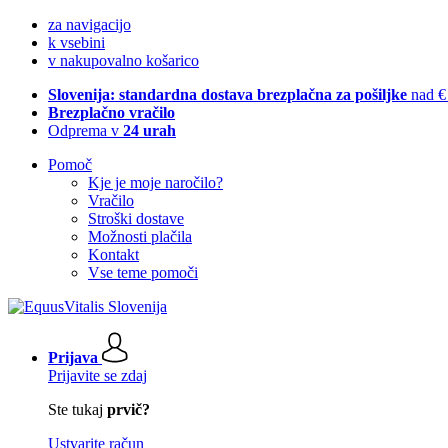
za navigacijo
k vsebini
v nakupovalno košarico
Slovenija: standardna dostava brezplačna za pošiljke
nad €
Brezplačno vračilo
Odprema v
24 urah
Pomoč
Kje je moje naročilo?
Vračilo
Stroški dostave
Možnosti plačila
Kontakt
Vse teme pomoči
Prijava
Prijavite se zdaj
Ste tukaj
prvič?
Ustvarite račun