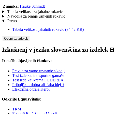
Znamka:
Hauke Schmidt
Tabela velikosti za jahalne rokavice
Navodila za pranje usnjenih rokavic
Prenos
Tabela velikosti jahalnih rokavic
(84,42 KB)
Oceni ta izdelek
Izkušnenj v jeziku slovenščina za izdele
Iz naših objavljenih člankov:
Pravila za varno ravnanje s konji
Test izdelka: transportne gamaše
Test izdelka: krema FUDEREX
Priboljški - dobra ali slaba ideja?
Električna ograja Kerbl
Odkrijte EquusVitalis:
TRM
Fixkraft Elité Senior Muesli