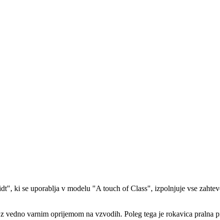
 ki se uporablja v modelu "A touch of Class", izpolnjuje vse zahteve k
, z vedno varnim oprijemom na vzvodih. Poleg tega je rokavica pralna p