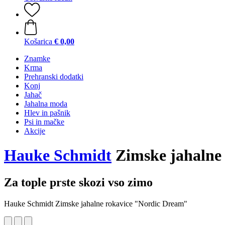
Košarica
€ 0,00
Znamke
Krma
Prehranski dodatki
Konj
Jahač
Jahalna moda
Hlev in pašnik
Psi in mačke
Akcije
Hauke Schmidt
Zimske jahalne
Za tople prste skozi vso zimo
Hauke Schmidt Zimske jahalne rokavice "Nordic Dream"