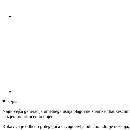
Opis
Najnovejša generacija umetnega usnja blagovne znamke "haukeschmidt",
je izjemno priročen in trajen.
Rokavica je odlično prilegajoča in zagotavlja odlično udobje nošenja