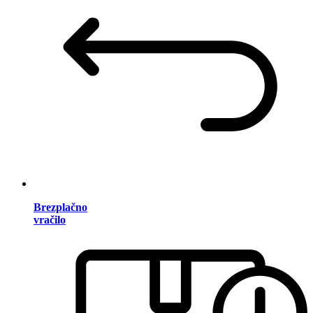
Brezplačno
vračilo