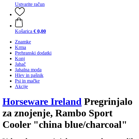
Ustvarite račun
Košarica
€ 0,00
Znamke
Krma
Prehranski dodatki
Konj
Jahač
Jahalna moda
Hlev in pašnik
Psi in mačke
Akcije
Horseware Ireland
Pregrinjalo
za znojenje, Rambo Sport
Cooler "china blue/charcoal"