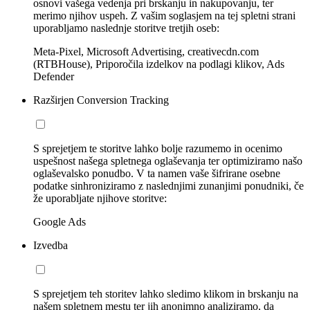
osnovi vašega vedenja pri brskanju in nakupovanju, ter
merimo njihov uspeh. Z vašim soglasjem na tej spletni strani
uporabljamo naslednje storitve tretjih oseb:
Meta-Pixel, Microsoft Advertising, creativecdn.com
(RTBHouse), Priporočila izdelkov na podlagi klikov, Ads
Defender
Razširjen Conversion Tracking
S sprejetjem te storitve lahko bolje razumemo in ocenimo
uspešnost našega spletnega oglaševanja ter optimiziramo našo
oglaševalsko ponudbo. V ta namen vaše šifrirane osebne
podatke sinhroniziramo z naslednjimi zunanjimi ponudniki, če
že uporabljate njihove storitve:
Google Ads
Izvedba
S sprejetjem teh storitev lahko sledimo klikom in brskanju na
našem spletnem mestu ter jih anonimno analiziramo, da