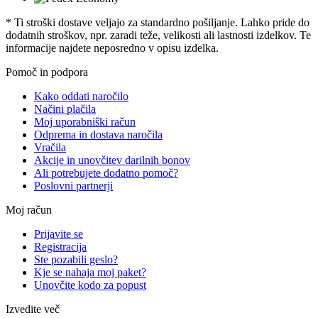
* Ti stroški dostave veljajo za standardno pošiljanje. Lahko pride do
dodatnih stroškov, npr. zaradi teže, velikosti ali lastnosti izdelkov. Te
informacije najdete neposredno v opisu izdelka.
Pomoč in podpora
Kako oddati naročilo
Načini plačila
Moj uporabniški račun
Odprema in dostava naročila
Vračila
Akcije in unovčitev darilnih bonov
Ali potrebujete dodatno pomoč?
Poslovni partnerji
Moj račun
Prijavite se
Registracija
Ste pozabili geslo?
Kje se nahaja moj paket?
Unovčite kodo za popust
Izvedite več