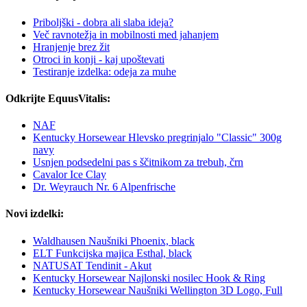
Priboljški - dobra ali slaba ideja?
Več ravnotežja in mobilnosti med jahanjem
Hranjenje brez žit
Otroci in konji - kaj upoštevati
Testiranje izdelka: odeja za muhe
Odkrijte EquusVitalis:
NAF
Kentucky Horsewear Hlevsko pregrinjalo "Classic" 300g
navy
Usnjen podsedelni pas s ščitnikom za trebuh, črn
Cavalor Ice Clay
Dr. Weyrauch Nr. 6 Alpenfrische
Novi izdelki:
Waldhausen Naušniki Phoenix, black
ELT Funkcijska majica Esthal, black
NATUSAT Tendinit - Akut
Kentucky Horsewear Najlonski nosilec Hook & Ring
Kentucky Horsewear Naušniki Wellington 3D Logo, Full