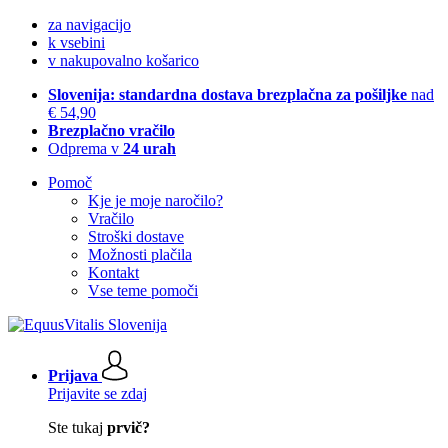
za navigacijo
k vsebini
v nakupovalno košarico
Slovenija: standardna dostava brezplačna za pošiljke
nad
€ 54,90
Brezplačno vračilo
Odprema v
24 urah
Pomoč
Kje je moje naročilo?
Vračilo
Stroški dostave
Možnosti plačila
Kontakt
Vse teme pomoči
Prijava
Prijavite se zdaj
Ste tukaj
prvič?