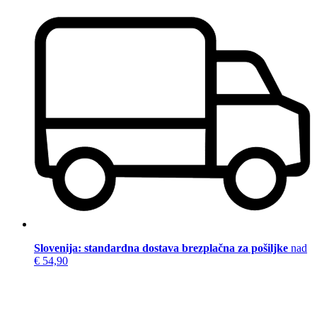
Slovenija: standardna dostava brezplačna za pošiljke
nad
€ 54,90