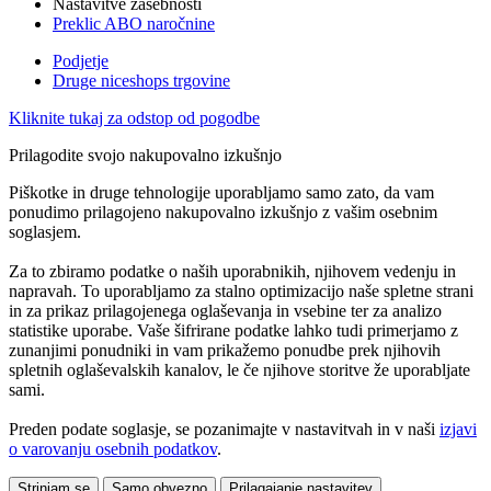
Nastavitve zasebnosti
Preklic ABO naročnine
Podjetje
Druge niceshops trgovine
Kliknite tukaj za odstop od pogodbe
Prilagodite svojo nakupovalno izkušnjo
Piškotke in druge tehnologije uporabljamo samo zato, da vam
ponudimo prilagojeno nakupovalno izkušnjo z vašim osebnim
soglasjem.
Za to zbiramo podatke o naših uporabnikih, njihovem vedenju in
napravah. To uporabljamo za stalno optimizacijo naše spletne strani
in za prikaz prilagojenega oglaševanja in vsebine ter za analizo
statistike uporabe. Vaše šifrirane podatke lahko tudi primerjamo z
zunanjimi ponudniki in vam prikažemo ponudbe prek njihovih
spletnih oglaševalskih kanalov, le če njihove storitve že uporabljate
sami.
Preden podate soglasje, se pozanimajte v nastavitvah in v naši
izjavi
o varovanju osebnih podatkov
.
Strinjam se
Samo obvezno
Prilagajanje nastavitev