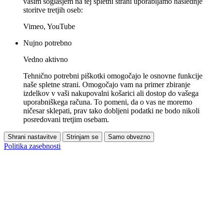
vašim soglasjem na tej spletni strani uporabljamo naslednje
storitve tretjih oseb:
Vimeo, YouTube
Nujno potrebno
Vedno aktivno
Tehnično potrebni piškotki omogočajo le osnovne funkcije
naše spletne strani. Omogočajo vam na primer zbiranje
izdelkov v vaši nakupovalni košarici ali dostop do vašega
uporabniškega računa. To pomeni, da o vas ne moremo
ničesar sklepati, prav tako dobljeni podatki ne bodo nikoli
posredovani tretjim osebam.
Shrani nastavitve
Strinjam se
Samo obvezno
Politika zasebnosti