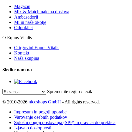
Magazin
Mix & Match paletna dostava
Ambasadorji
Mi in naše okolje
Odpoklici
O Equus Vitalis
O trgovini Equus Vitalis
Kontakt
Naša skupina
Sledite nam na
Spremenite regijo / jezik
© 2010-2026
niceshops GmbH
- All rights reserved.
Impresum in pogoji uporabe
Varovanje osebnih podatkov
Splošni pogoji poslovanja (SPP) in pravica do preklica
Izjava o dostopnosti