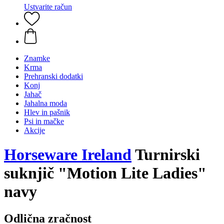
Ustvarite račun
Znamke
Krma
Prehranski dodatki
Konj
Jahač
Jahalna moda
Hlev in pašnik
Psi in mačke
Akcije
Horseware Ireland
Turnirski
suknjič "Motion Lite Ladies"
navy
Odlična zračnost