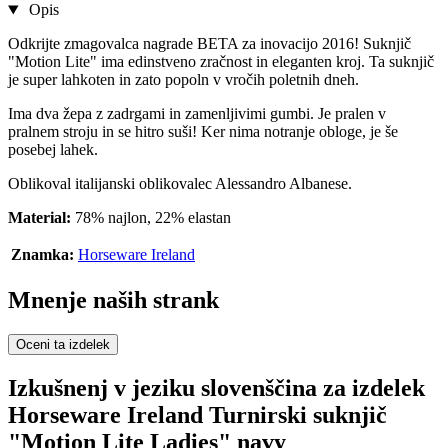
Opis
Odkrijte zmagovalca nagrade BETA za inovacijo 2016! Suknjič
"Motion Lite" ima edinstveno zračnost in eleganten kroj. Ta suknjič
je super lahkoten in zato popoln v vročih poletnih dneh.
Ima dva žepa z zadrgami in zamenljivimi gumbi. Je pralen v
pralnem stroju in se hitro suši! Ker nima notranje obloge, je še
posebej lahek.
Oblikoval italijanski oblikovalec Alessandro Albanese.
Material:
78% najlon, 22% elastan
Znamka:
Horseware Ireland
Mnenje naših strank
Oceni ta izdelek
Izkušnenj v jeziku slovenščina za izdelek
Horseware Ireland Turnirski suknjič
"Motion Lite Ladies" navy