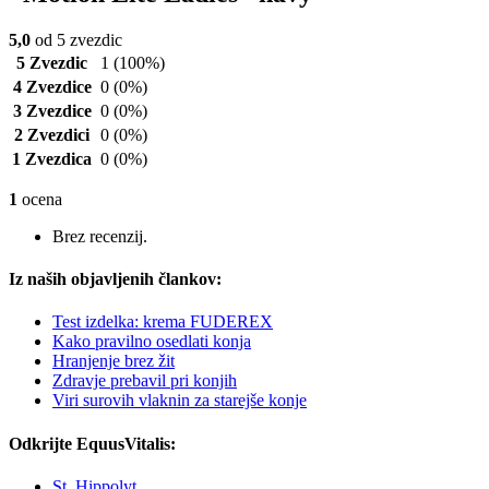
5,0
od 5 zvezdic
5 Zvezdic
1
(100%)
4 Zvezdice
0
(0%)
3 Zvezdice
0
(0%)
2 Zvezdici
0
(0%)
1 Zvezdica
0
(0%)
1
ocena
Brez recenzij.
Iz naših objavljenih člankov:
Test izdelka: krema FUDEREX
Kako pravilno osedlati konja
Hranjenje brez žit
Zdravje prebavil pri konjih
Viri surovih vlaknin za starejše konje
Odkrijte EquusVitalis:
St. Hippolyt