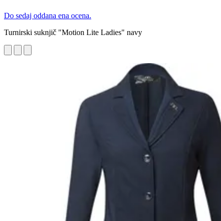
Do sedaj oddana ena ocena.
Turnirski suknjič "Motion Lite Ladies" navy