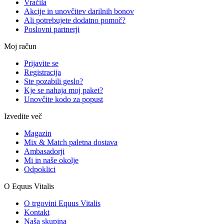
Vračila
Akcije in unovčitev darilnih bonov
Ali potrebujete dodatno pomoč?
Poslovni partnerji
Moj račun
Prijavite se
Registracija
Ste pozabili geslo?
Kje se nahaja moj paket?
Unovčite kodo za popust
Izvedite več
Magazin
Mix & Match paletna dostava
Ambasadorji
Mi in naše okolje
Odpoklici
O Equus Vitalis
O trgovini Equus Vitalis
Kontakt
Naša skupina