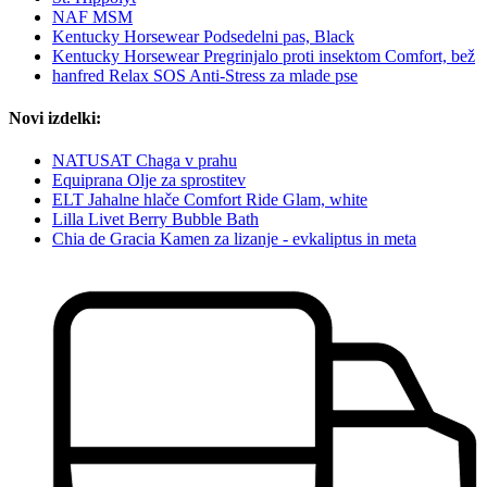
NAF MSM
Kentucky Horsewear Podsedelni pas, Black
Kentucky Horsewear Pregrinjalo proti insektom Comfort, bež
hanfred Relax SOS Anti-Stress za mlade pse
Novi izdelki:
NATUSAT Chaga v prahu
Equiprana Olje za sprostitev
ELT Jahalne hlače Comfort Ride Glam, white
Lilla Livet Berry Bubble Bath
Chia de Gracia Kamen za lizanje - evkaliptus in meta