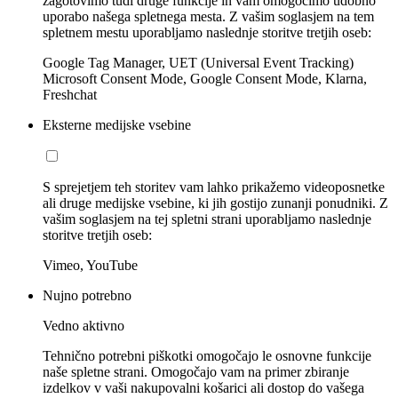
zagotovimo tudi druge funkcije in vam omogočimo udobno
uporabo našega spletnega mesta. Z vašim soglasjem na tem
spletnem mestu uporabljamo naslednje storitve tretjih oseb:
Google Tag Manager, UET (Universal Event Tracking)
Microsoft Consent Mode, Google Consent Mode, Klarna,
Freshchat
Eksterne medijske vsebine
S sprejetjem teh storitev vam lahko prikažemo videoposnetke
ali druge medijske vsebine, ki jih gostijo zunanji ponudniki. Z
vašim soglasjem na tej spletni strani uporabljamo naslednje
storitve tretjih oseb:
Vimeo, YouTube
Nujno potrebno
Vedno aktivno
Tehnično potrebni piškotki omogočajo le osnovne funkcije
naše spletne strani. Omogočajo vam na primer zbiranje
izdelkov v vaši nakupovalni košarici ali dostop do vašega