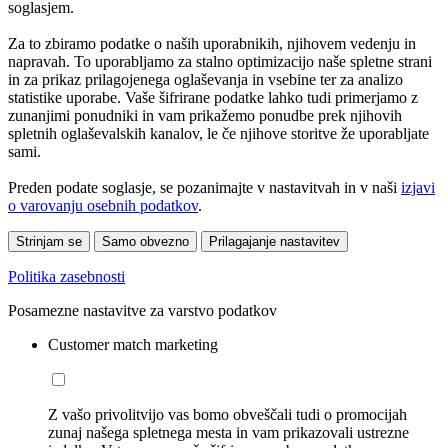
soglasjem.
Za to zbiramo podatke o naših uporabnikih, njihovem vedenju in
napravah. To uporabljamo za stalno optimizacijo naše spletne strani
in za prikaz prilagojenega oglaševanja in vsebine ter za analizo
statistike uporabe. Vaše šifrirane podatke lahko tudi primerjamo z
zunanjimi ponudniki in vam prikažemo ponudbe prek njihovih
spletnih oglaševalskih kanalov, le če njihove storitve že uporabljate
sami.
Preden podate soglasje, se pozanimajte v nastavitvah in v naši
izjavi
o varovanju osebnih podatkov
.
Strinjam se
Samo obvezno
Prilagajanje nastavitev
Politika zasebnosti
Posamezne nastavitve za varstvo podatkov
Customer match marketing
Z vašo privolitvijo vas bomo obveščali tudi o promocijah
zunaj našega spletnega mesta in vam prikazovali ustrezne