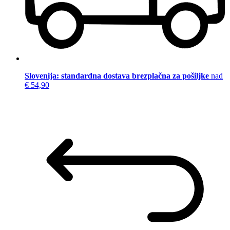
Slovenija: standardna dostava brezplačna za pošiljke
nad
€ 54,90