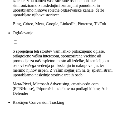
izdelke. V ta namen vaše šifrirane osebne podatke
sinhroniziramo z naslednjimi zunanjimi ponudniki in
uporabljamo njihove spletne oglaševalske kanale, če že
uporabljate njihove storitve:
Bing, Criteo, Meta, Google, LinkedIn, Pinterest, TikTok
Oglaševanje
S sprejetjem teh storitev vam lahko prikazujemo oglase,
prilagojene vašim interesom, sponzorirane vsebine ali
promocije za naše spletno mesto ali izdelke, ki temleljijo na
osnovi vašega vedenja pri brskanju in nakupovanju, ter
merimo njihov uspeh. Z vašim soglasjem na tej spletni strani
uporabljamo naslednje storitve tretjih oseb:
Meta-Pixel, Microsoft Advertising, creativecdn.com
(RTBHouse), Priporočila izdelkov na podlagi klikov, Ads
Defender
Razširjen Conversion Tracking