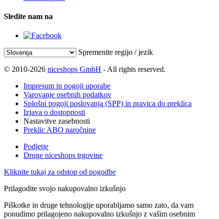
Sledite nam na
Spremenite regijo / jezik
© 2010-2026
niceshops GmbH
- All rights reserved.
Impresum in pogoji uporabe
Varovanje osebnih podatkov
Splošni pogoji poslovanja (SPP) in pravica do preklica
Izjava o dostopnosti
Nastavitve zasebnosti
Preklic ABO naročnine
Podjetje
Druge niceshops trgovine
Kliknite tukaj za odstop od pogodbe
Prilagodite svojo nakupovalno izkušnjo
Piškotke in druge tehnologije uporabljamo samo zato, da vam
ponudimo prilagojeno nakupovalno izkušnjo z vašim osebnim