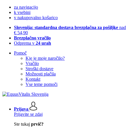
za navigacijo
k vsebini
v nakupovalno košarico
Slovenija: standardna dostava brezplačna za pošiljke
nad
€ 54,90
Brezplačno vračilo
Odprema v
24 urah
Pomoč
Kje je moje naročilo?
Vračilo
Stroški dostave
Možnosti plačila
Kontakt
Vse teme pomoči
Prijava
Prijavite se zdaj
Ste tukaj
prvič?