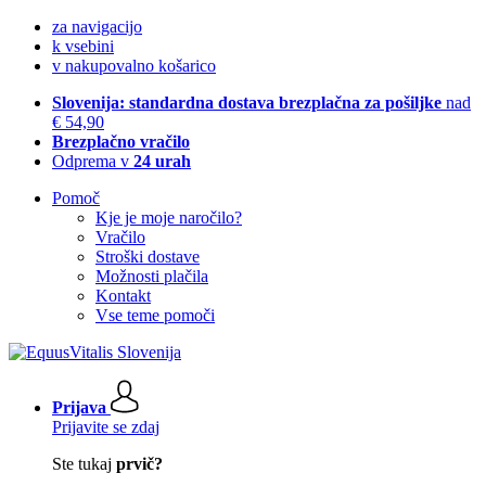
za navigacijo
k vsebini
v nakupovalno košarico
Slovenija: standardna dostava brezplačna za pošiljke
nad
€ 54,90
Brezplačno vračilo
Odprema v
24 urah
Pomoč
Kje je moje naročilo?
Vračilo
Stroški dostave
Možnosti plačila
Kontakt
Vse teme pomoči
Prijava
Prijavite se zdaj
Ste tukaj
prvič?