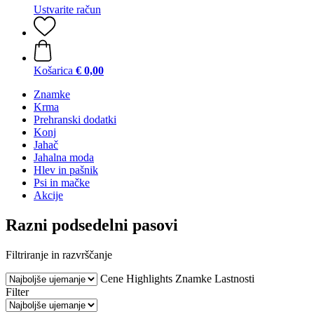
Ustvarite račun
Košarica
€ 0,00
Znamke
Krma
Prehranski dodatki
Konj
Jahač
Jahalna moda
Hlev in pašnik
Psi in mačke
Akcije
Razni podsedelni pasovi
Filtriranje in razvrščanje
Cene
Highlights
Znamke
Lastnosti
Filter