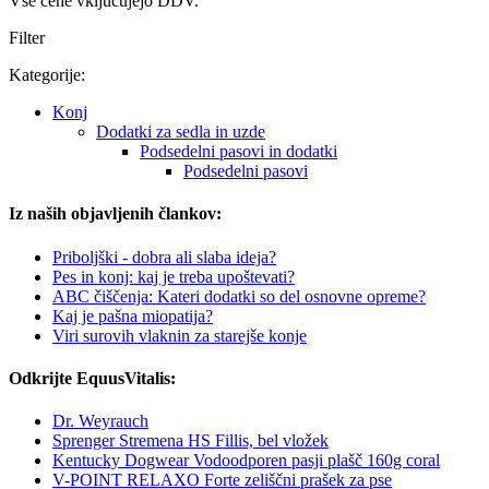
Vse cene vključujejo DDV.
Filter
Kategorije:
Konj
Dodatki za sedla in uzde
Podsedelni pasovi in dodatki
Podsedelni pasovi
Iz naših objavljenih člankov:
Priboljški - dobra ali slaba ideja?
Pes in konj: kaj je treba upoštevati?
ABC čiščenja: Kateri dodatki so del osnovne opreme?
Kaj je pašna miopatija?
Viri surovih vlaknin za starejše konje
Odkrijte EquusVitalis:
Dr. Weyrauch
Sprenger Stremena HS Fillis, bel vložek
Kentucky Dogwear Vodoodporen pasji plašč 160g coral
V-POINT RELAXO Forte zeliščni prašek za pse