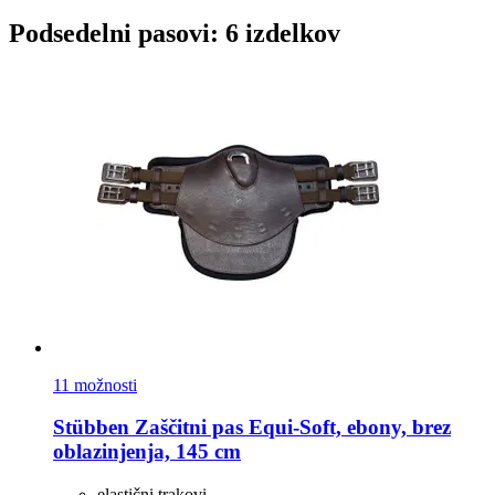
Podsedelni pasovi: 6 izdelkov
11 možnosti
Stübben
Zaščitni pas Equi-​Soft, ebony, brez
oblazinjenja, 145 cm
elastični trakovi