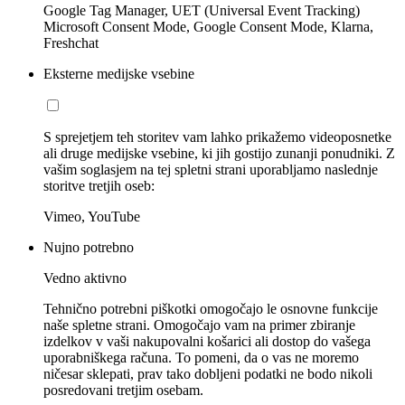
Google Tag Manager, UET (Universal Event Tracking)
Microsoft Consent Mode, Google Consent Mode, Klarna,
Freshchat
Eksterne medijske vsebine
S sprejetjem teh storitev vam lahko prikažemo videoposnetke
ali druge medijske vsebine, ki jih gostijo zunanji ponudniki. Z
vašim soglasjem na tej spletni strani uporabljamo naslednje
storitve tretjih oseb:
Vimeo, YouTube
Nujno potrebno
Vedno aktivno
Tehnično potrebni piškotki omogočajo le osnovne funkcije
naše spletne strani. Omogočajo vam na primer zbiranje
izdelkov v vaši nakupovalni košarici ali dostop do vašega
uporabniškega računa. To pomeni, da o vas ne moremo
ničesar sklepati, prav tako dobljeni podatki ne bodo nikoli
posredovani tretjim osebam.