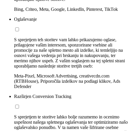
Bing, Criteo, Meta, Google, LinkedIn, Pinterest, TikTok
Oglaševanje
S sprejetjem teh storitev vam lahko prikazujemo oglase,
prilagojene vašim interesom, sponzorirane vsebine ali
promocije za naše spletno mesto ali izdelke, ki temleljijo na
osnovi vašega vedenja pri brskanju in nakupovanju, ter
merimo njihov uspeh. Z vašim soglasjem na tej spletni strani
uporabljamo naslednje storitve tretjih oseb:
Meta-Pixel, Microsoft Advertising, creativecdn.com
(RTBHouse), Priporočila izdelkov na podlagi klikov, Ads
Defender
Razširjen Conversion Tracking
S sprejetjem te storitve lahko bolje razumemo in ocenimo
uspešnost našega spletnega oglaševanja ter optimiziramo našo
oglaševalsko ponudbo. V ta namen vaše šifrirane osebne