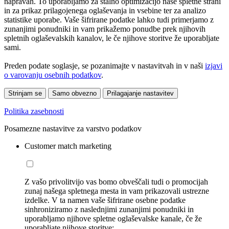
napravah. To uporabljamo za stalno optimizacijo naše spletne strani
in za prikaz prilagojenega oglaševanja in vsebine ter za analizo
statistike uporabe. Vaše šifrirane podatke lahko tudi primerjamo z
zunanjimi ponudniki in vam prikažemo ponudbe prek njihovih
spletnih oglaševalskih kanalov, le če njihove storitve že uporabljate
sami.
Preden podate soglasje, se pozanimajte v nastavitvah in v naši
izjavi
o varovanju osebnih podatkov
.
Strinjam se
Samo obvezno
Prilagajanje nastavitev
Politika zasebnosti
Posamezne nastavitve za varstvo podatkov
Customer match marketing
Z vašo privolitvijo vas bomo obveščali tudi o promocijah
zunaj našega spletnega mesta in vam prikazovali ustrezne
izdelke. V ta namen vaše šifrirane osebne podatke
sinhroniziramo z naslednjimi zunanjimi ponudniki in
uporabljamo njihove spletne oglaševalske kanale, če že
uporabljate njihove storitve: