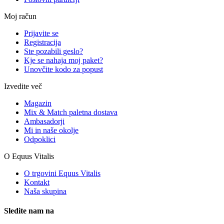
Moj račun
Prijavite se
Registracija
Ste pozabili geslo?
Kje se nahaja moj paket?
Unovčite kodo za popust
Izvedite več
Magazin
Mix & Match paletna dostava
Ambasadorji
Mi in naše okolje
Odpoklici
O Equus Vitalis
O trgovini Equus Vitalis
Kontakt
Naša skupina
Sledite nam na