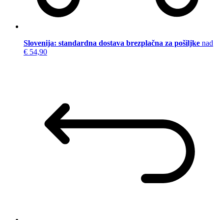
Slovenija: standardna dostava brezplačna za pošiljke
nad
€ 54,90