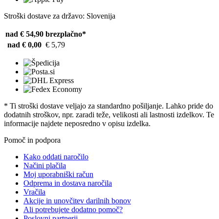
Stroški dostave za državo: Slovenija
nad € 54,90
brezplačno*
nad € 0,00
€ 5,79
* Ti stroški dostave veljajo za standardno pošiljanje. Lahko pride do
dodatnih stroškov, npr. zaradi teže, velikosti ali lastnosti izdelkov. Te
informacije najdete neposredno v opisu izdelka.
Pomoč in podpora
Kako oddati naročilo
Načini plačila
Moj uporabniški račun
Odprema in dostava naročila
Vračila
Akcije in unovčitev darilnih bonov
Ali potrebujete dodatno pomoč?
Poslovni partnerji