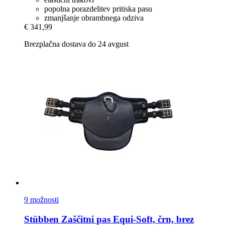
popolna porazdelitev pritiska pasu
zmanjšanje obrambnega odziva
€ 341,99
Brezplačna dostava do 24 avgust
9 možnosti
Stübben
Zaščitni pas Equi-​Soft, črn, brez