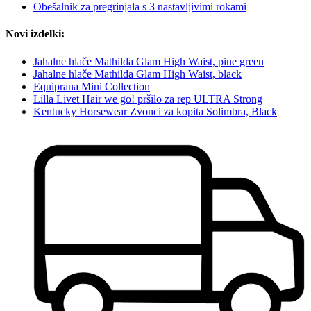
Obešalnik za pregrinjala s 3 nastavljivimi rokami
Novi izdelki:
Jahalne hlače Mathilda Glam High Waist, pine green
Jahalne hlače Mathilda Glam High Waist, black
Equiprana Mini Collection
Lilla Livet Hair we go! pršilo za rep ULTRA Strong
Kentucky Horsewear Zvonci za kopita Solimbra, Black