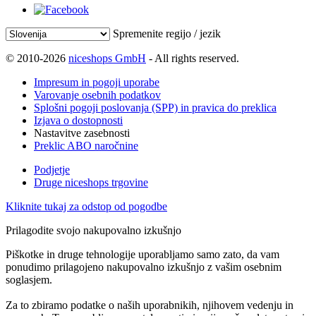
Spremenite regijo / jezik
© 2010-2026
niceshops GmbH
- All rights reserved.
Impresum in pogoji uporabe
Varovanje osebnih podatkov
Splošni pogoji poslovanja (SPP) in pravica do preklica
Izjava o dostopnosti
Nastavitve zasebnosti
Preklic ABO naročnine
Podjetje
Druge niceshops trgovine
Kliknite tukaj za odstop od pogodbe
Prilagodite svojo nakupovalno izkušnjo
Piškotke in druge tehnologije uporabljamo samo zato, da vam
ponudimo prilagojeno nakupovalno izkušnjo z vašim osebnim
soglasjem.
Za to zbiramo podatke o naših uporabnikih, njihovem vedenju in