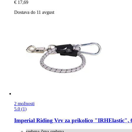
€ 17,69
Dostava do 11 avgust
2 možnosti
5.0 (1)
Imperial Riding
Vrv za prikolico "IRHElastic", 6
srebrna-črna-srebrna