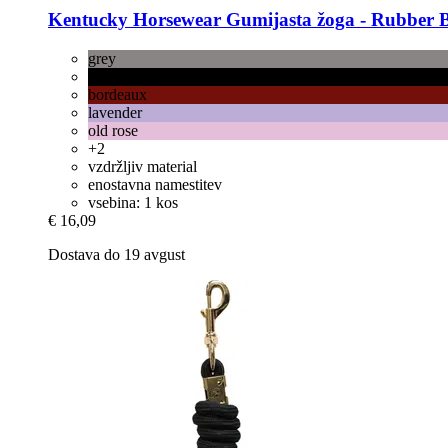
Kentucky Horsewear
Gumijasta žoga -​ Rubber B
grey
black
bordeaux
lavender
old rose
+2
vzdržljiv material
enostavna namestitev
vsebina: 1 kos
€ 16,09
Dostava do 19 avgust