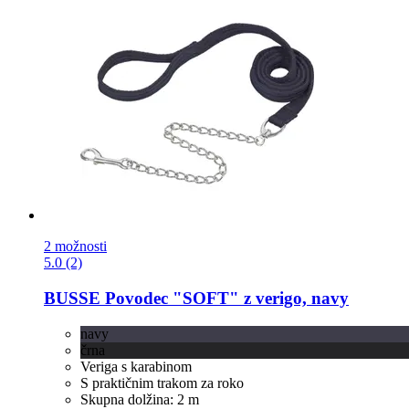
2 možnosti
5.0 (2)
BUSSE
Povodec "SOFT" z verigo, navy
navy
črna
Veriga s karabinom
S praktičnim trakom za roko
Skupna dolžina: 2 m