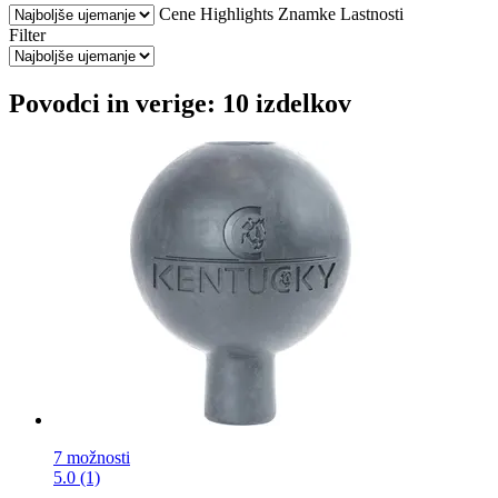
Cene
Highlights
Znamke
Lastnosti
Filter
Povodci in verige: 10 izdelkov
7 možnosti
5.0 (1)