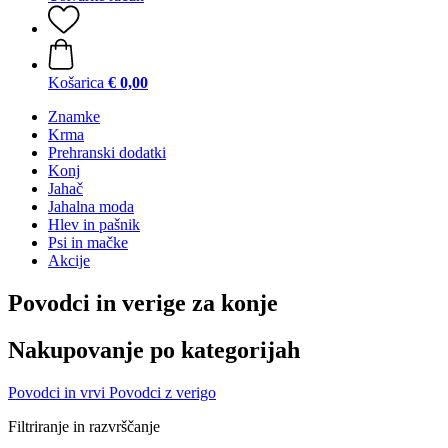
Košarica
€ 0,00
Znamke
Krma
Prehranski dodatki
Konj
Jahač
Jahalna moda
Hlev in pašnik
Psi in mačke
Akcije
Povodci in verige za konje
Nakupovanje po kategorijah
Povodci in vrvi
Povodci z verigo
Filtriranje in razvrščanje