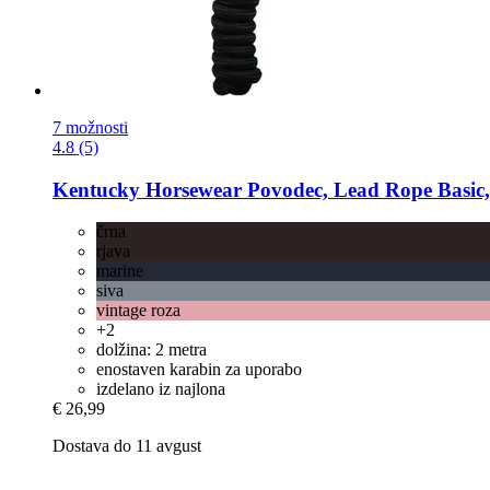
7 možnosti
4.8 (5)
Kentucky Horsewear
Povodec, Lead Rope Basic,
črna
rjava
marine
siva
vintage roza
+2
dolžina: 2 metra
enostaven karabin za uporabo
izdelano iz najlona
€ 26,99
Dostava do 11 avgust