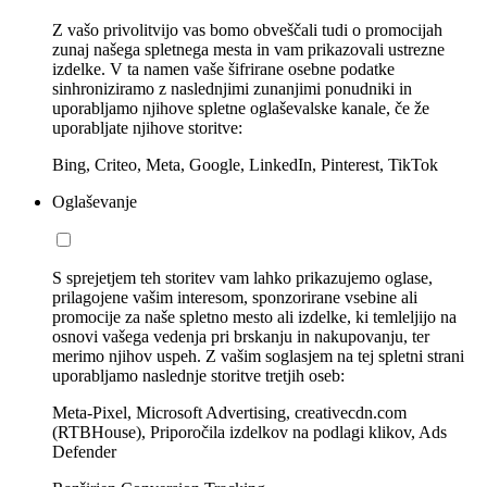
Z vašo privolitvijo vas bomo obveščali tudi o promocijah
zunaj našega spletnega mesta in vam prikazovali ustrezne
izdelke. V ta namen vaše šifrirane osebne podatke
sinhroniziramo z naslednjimi zunanjimi ponudniki in
uporabljamo njihove spletne oglaševalske kanale, če že
uporabljate njihove storitve:
Bing, Criteo, Meta, Google, LinkedIn, Pinterest, TikTok
Oglaševanje
S sprejetjem teh storitev vam lahko prikazujemo oglase,
prilagojene vašim interesom, sponzorirane vsebine ali
promocije za naše spletno mesto ali izdelke, ki temleljijo na
osnovi vašega vedenja pri brskanju in nakupovanju, ter
merimo njihov uspeh. Z vašim soglasjem na tej spletni strani
uporabljamo naslednje storitve tretjih oseb:
Meta-Pixel, Microsoft Advertising, creativecdn.com
(RTBHouse), Priporočila izdelkov na podlagi klikov, Ads
Defender