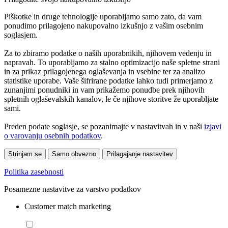
Piškotke in druge tehnologije uporabljamo samo zato, da vam
ponudimo prilagojeno nakupovalno izkušnjo z vašim osebnim
soglasjem.
Za to zbiramo podatke o naših uporabnikih, njihovem vedenju in
napravah. To uporabljamo za stalno optimizacijo naše spletne strani
in za prikaz prilagojenega oglaševanja in vsebine ter za analizo
statistike uporabe. Vaše šifrirane podatke lahko tudi primerjamo z
zunanjimi ponudniki in vam prikažemo ponudbe prek njihovih
spletnih oglaševalskih kanalov, le če njihove storitve že uporabljate
sami.
Preden podate soglasje, se pozanimajte v nastavitvah in v naši
izjavi
o varovanju osebnih podatkov
.
Strinjam se
Samo obvezno
Prilagajanje nastavitev
Politika zasebnosti
Posamezne nastavitve za varstvo podatkov
Customer match marketing