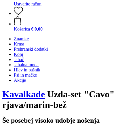
Ustvarite račun
Košarica
€ 0,00
Znamke
Krma
Prehranski dodatki
Konj
Jahač
Jahalna moda
Hlev in pašnik
Psi in mačke
Akcije
Kavalkade
Uzda-set "Cavo"
rjava/marin-bež
Še posebej visoko udobje nošenja