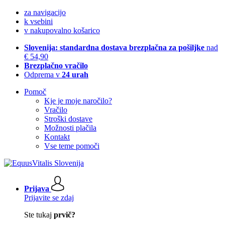
za navigacijo
k vsebini
v nakupovalno košarico
Slovenija: standardna dostava brezplačna za pošiljke
nad
€ 54,90
Brezplačno vračilo
Odprema v
24 urah
Pomoč
Kje je moje naročilo?
Vračilo
Stroški dostave
Možnosti plačila
Kontakt
Vse teme pomoči
Prijava
Prijavite se zdaj
Ste tukaj
prvič?