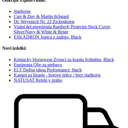
Odkrijte EquusVitalis:
Starhorse
Carr & Day & Martin Itchgard
Dr. Weyrauch Nr. 22 Zickenkrieg
Vratni del pregrinjala Rambo® Protector Neck Cover,
Silver/Navy & White & Beige
ESKADRON Jopica z zadrgo, Black
Novi izdelki:
Kentucky Horsewear Zvonci za kopita Solimbra, Black
Equiprana Olje za prebavo
ELT Dežna jakna Performance, black
Kamen za lizanje - borove iglice / brez sladkorja
NATUSAT Reishi v prahu