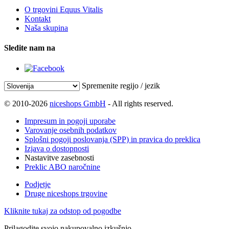
O trgovini Equus Vitalis
Kontakt
Naša skupina
Sledite nam na
Spremenite regijo / jezik
© 2010-2026
niceshops GmbH
- All rights reserved.
Impresum in pogoji uporabe
Varovanje osebnih podatkov
Splošni pogoji poslovanja (SPP) in pravica do preklica
Izjava o dostopnosti
Nastavitve zasebnosti
Preklic ABO naročnine
Podjetje
Druge niceshops trgovine
Kliknite tukaj za odstop od pogodbe
Prilagodite svojo nakupovalno izkušnjo