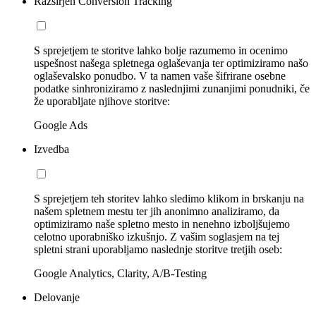
Razširjen Conversion Tracking
S sprejetjem te storitve lahko bolje razumemo in ocenimo
uspešnost našega spletnega oglaševanja ter optimiziramo našo
oglaševalsko ponudbo. V ta namen vaše šifrirane osebne
podatke sinhroniziramo z naslednjimi zunanjimi ponudniki, če
že uporabljate njihove storitve:
Google Ads
Izvedba
S sprejetjem teh storitev lahko sledimo klikom in brskanju na
našem spletnem mestu ter jih anonimno analiziramo, da
optimiziramo naše spletno mesto in nenehno izboljšujemo
celotno uporabniško izkušnjo. Z vašim soglasjem na tej
spletni strani uporabljamo naslednje storitve tretjih oseb:
Google Analytics, Clarity, A/B-Testing
Delovanje