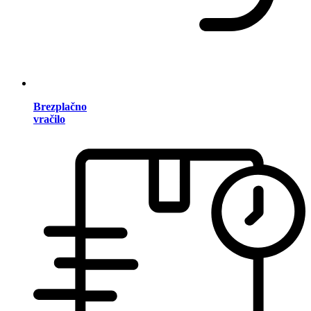
Brezplačno
vračilo