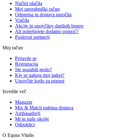
Načini plačila
Moj uporabniški račun
Odprema in dostava naročila
Vračila
Akcije in unovčitev darilnih bonov
Ali potrebujete dodatno pomoč?
Poslovni partnerji
Moj račun
Prijavite se
Registracija
Ste pozabili geslo?
Kje se nahaja moj paket?
Unovčite kodo za popust
Izvedite več
Magazin
Mix & Match paletna dostava
Ambasadorji
Mi in naše okolje
Odpoklici
O Equus Vitalis