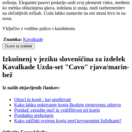
nošenja. Elegantni pasovi podarijo uzdi svoj plemenit videz, medtem
ko mehka oblazinjena glava, izdelana iz usnja, nudi razbremenitev
na občutljivih točkah. Uzda lahko nastavite na eni strani levo in na
nosu.
Vključno z vodilno palico s karabinom.
Znamka:
Kavalkade
Oceni ta izdelek
Izkušnenj v jeziku slovenščina za izdelek
Kavalkade Uzda-set "Cavo" rjava/marin-
bež
Iz naših objavljenih člankov:
Otroci in konji - kaj upoštevati
Kako lahko pokrivanje konja škoduje njegovemu zdravju
Pomlad: zgradite moč in vzdržljivost pri konju
Pomladno prebujanje
Kako zaščititi svojega konja pred krvosesnimi žuželkami?