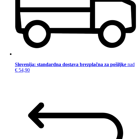
Slovenija: standardna dostava brezplačna za pošiljke
nad
€ 54,90