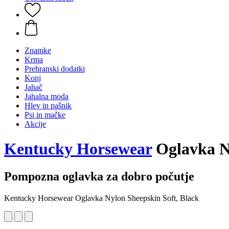
Znamke
Krma
Prehranski dodatki
Konj
Jahač
Jahalna moda
Hlev in pašnik
Psi in mačke
Akcije
Kentucky Horsewear
Oglavka Ny
Pompozna oglavka za dobro počutje
Kentucky Horsewear Oglavka Nylon Sheepskin Soft, Black