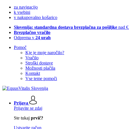
za navigacijo
k vsebini
v nakupovalno košarico
Slovenija: standardna dostava brezplačna za pošiljke
nad €
Brezplačno vračilo
Odprema v
24 urah
Pomoč
Kje je moje naročilo?
Vračilo
Stroški dostave
Možnosti plačila
Kontakt
Vse teme pomoči
Prijava
Prijavite se zdaj
Ste tukaj
prvič?
Ustvarite račun