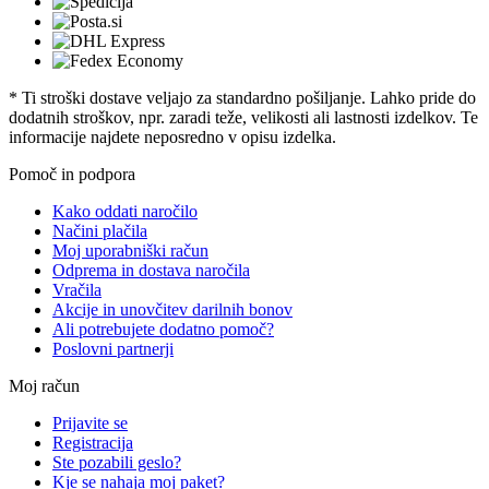
* Ti stroški dostave veljajo za standardno pošiljanje. Lahko pride do
dodatnih stroškov, npr. zaradi teže, velikosti ali lastnosti izdelkov. Te
informacije najdete neposredno v opisu izdelka.
Pomoč in podpora
Kako oddati naročilo
Načini plačila
Moj uporabniški račun
Odprema in dostava naročila
Vračila
Akcije in unovčitev darilnih bonov
Ali potrebujete dodatno pomoč?
Poslovni partnerji
Moj račun
Prijavite se
Registracija
Ste pozabili geslo?
Kje se nahaja moj paket?