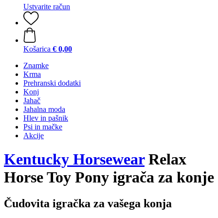
Ustvarite račun
Košarica
€ 0,00
Znamke
Krma
Prehranski dodatki
Konj
Jahač
Jahalna moda
Hlev in pašnik
Psi in mačke
Akcije
Kentucky Horsewear
Relax
Horse Toy Pony igrača za konje
Čudovita igračka za vašega konja