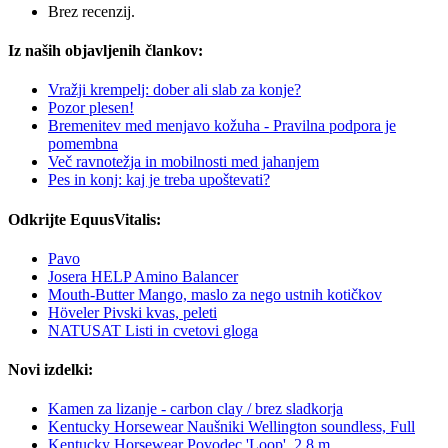
Brez recenzij.
Iz naših objavljenih člankov:
Vražji krempelj: dober ali slab za konje?
Pozor plesen!
Bremenitev med menjavo kožuha - Pravilna podpora je
pomembna
Več ravnotežja in mobilnosti med jahanjem
Pes in konj: kaj je treba upoštevati?
Odkrijte EquusVitalis:
Pavo
Josera HELP Amino Balancer
Mouth-Butter Mango, maslo za nego ustnih kotičkov
Höveler Pivski kvas, peleti
NATUSAT Listi in cvetovi gloga
Novi izdelki:
Kamen za lizanje - carbon clay / brez sladkorja
Kentucky Horsewear Naušniki Wellington soundless, Full
Kentucky Horsewear Povodec 'Loop', 2,8 m