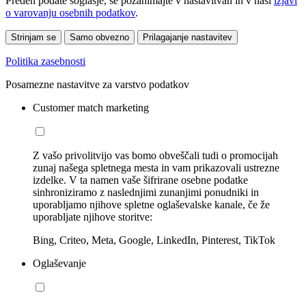
Preden podate soglasje, se pozanimajte v nastavitvah in v naši
izjavi
o varovanju osebnih podatkov
.
Strinjam se
Samo obvezno
Prilagajanje nastavitev
Politika zasebnosti
Posamezne nastavitve za varstvo podatkov
Customer match marketing
Z vašo privolitvijo vas bomo obveščali tudi o promocijah
zunaj našega spletnega mesta in vam prikazovali ustrezne
izdelke. V ta namen vaše šifrirane osebne podatke
sinhroniziramo z naslednjimi zunanjimi ponudniki in
uporabljamo njihove spletne oglaševalske kanale, če že
uporabljate njihove storitve:
Bing, Criteo, Meta, Google, LinkedIn, Pinterest, TikTok
Oglaševanje