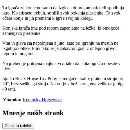
Ta igrača za konje ne samo da izgleda dobro, ampak tudi spodbuja
igro. Ko stisnete trebuh, se sliši zvok pokanja plastenke. Ta zvok
očara konje in jih premami k igri s svojimi kolegi.
Konjska igrača ima pod repom zapenjanje na ježke, ki omogoča
zamenjavo plastenke.
Vrat in glava sta napolnjena z juto, zato pri igranju na mestih ne
izgubijo oblike. Prav tako se je zabavno igrati z ohlapno grivo,
repom in nogami.
Na greben je pritrjena majhna vrv, tako da lahko igračo obesite v
hlev.
Igračo Relax Horse Toy Pony je mogoče prati v pralnem stroju pri
30°, brez sušilnega stroja. Na voljo v bež barvi, ena velikost (dolga
40 cm).
Znamka:
Kentucky Horsewear
Mnenje naših strank
Oceni ta izdelek