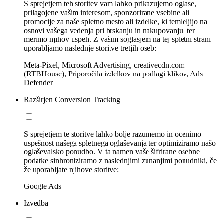
S sprejetjem teh storitev vam lahko prikazujemo oglase,
prilagojene vašim interesom, sponzorirane vsebine ali
promocije za naše spletno mesto ali izdelke, ki temleljijo na
osnovi vašega vedenja pri brskanju in nakupovanju, ter
merimo njihov uspeh. Z vašim soglasjem na tej spletni strani
uporabljamo naslednje storitve tretjih oseb:
Meta-Pixel, Microsoft Advertising, creativecdn.com
(RTBHouse), Priporočila izdelkov na podlagi klikov, Ads
Defender
Razširjen Conversion Tracking
S sprejetjem te storitve lahko bolje razumemo in ocenimo
uspešnost našega spletnega oglaševanja ter optimiziramo našo
oglaševalsko ponudbo. V ta namen vaše šifrirane osebne
podatke sinhroniziramo z naslednjimi zunanjimi ponudniki, če
že uporabljate njihove storitve:
Google Ads
Izvedba