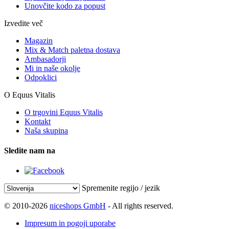
Unovčite kodo za popust
Izvedite več
Magazin
Mix & Match paletna dostava
Ambasadorji
Mi in naše okolje
Odpoklici
O Equus Vitalis
O trgovini Equus Vitalis
Kontakt
Naša skupina
Sledite nam na
Spremenite regijo / jezik
© 2010-2026
niceshops GmbH
- All rights reserved.
Impresum in pogoji uporabe