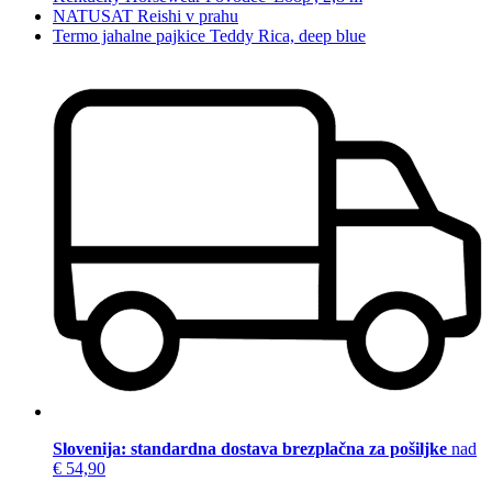
NATUSAT Reishi v prahu
Termo jahalne pajkice Teddy Rica, deep blue
Slovenija: standardna dostava brezplačna za pošiljke
nad
€ 54,90