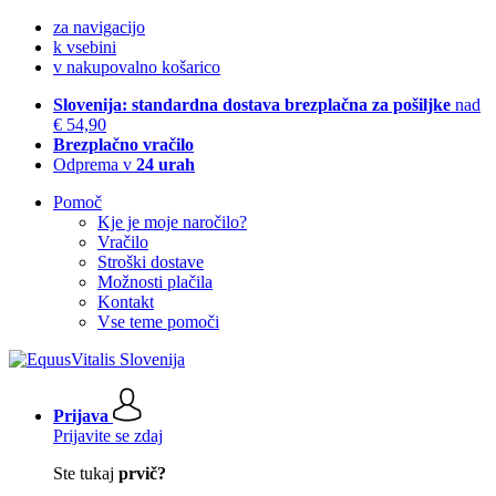
za navigacijo
k vsebini
v nakupovalno košarico
Slovenija: standardna dostava brezplačna za pošiljke
nad
€ 54,90
Brezplačno vračilo
Odprema v
24 urah
Pomoč
Kje je moje naročilo?
Vračilo
Stroški dostave
Možnosti plačila
Kontakt
Vse teme pomoči
Prijava
Prijavite se zdaj
Ste tukaj
prvič?