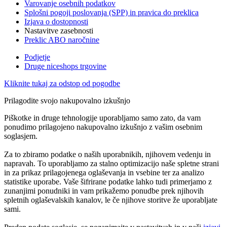
Varovanje osebnih podatkov
Splošni pogoji poslovanja (SPP) in pravica do preklica
Izjava o dostopnosti
Nastavitve zasebnosti
Preklic ABO naročnine
Podjetje
Druge niceshops trgovine
Kliknite tukaj za odstop od pogodbe
Prilagodite svojo nakupovalno izkušnjo
Piškotke in druge tehnologije uporabljamo samo zato, da vam
ponudimo prilagojeno nakupovalno izkušnjo z vašim osebnim
soglasjem.
Za to zbiramo podatke o naših uporabnikih, njihovem vedenju in
napravah. To uporabljamo za stalno optimizacijo naše spletne strani
in za prikaz prilagojenega oglaševanja in vsebine ter za analizo
statistike uporabe. Vaše šifrirane podatke lahko tudi primerjamo z
zunanjimi ponudniki in vam prikažemo ponudbe prek njihovih
spletnih oglaševalskih kanalov, le če njihove storitve že uporabljate
sami.