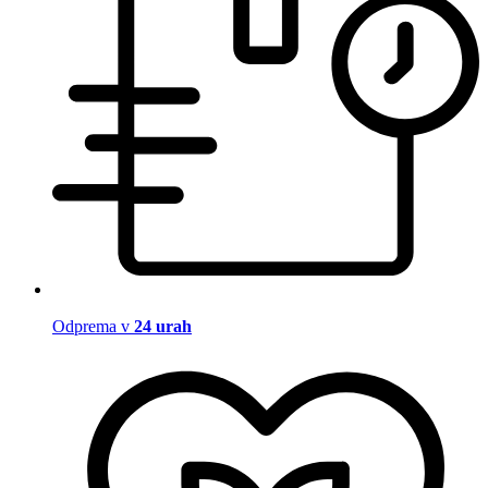
Odprema v
24 urah