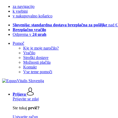
za navigacijo
k vsebini
v nakupovalno košarico
Slovenija: standardna dostava brezplačna za pošiljke
nad €
Brezplačno vračilo
Odprema v
24 urah
Pomoč
Kje je moje naročilo?
Vračilo
Stroški dostave
Možnosti plačila
Kontakt
Vse teme pomoči
Prijava
Prijavite se zdaj
Ste tukaj
prvič?
Ustvarite račun