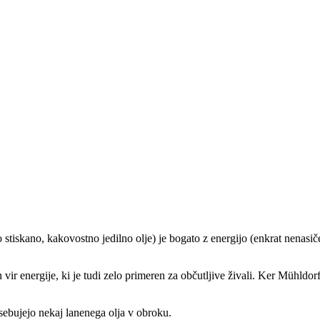
ano, kakovostno jedilno olje) je bogato z energijo (enkrat nenasičen
 vir energije, ki je tudi zelo primeren za občutljive živali. Ker Mühldo
 vsebujejo nekaj lanenega olja v obroku.