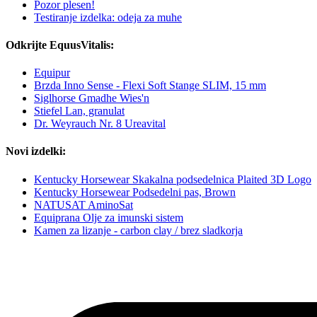
Pozor plesen!
Testiranje izdelka: odeja za muhe
Odkrijte EquusVitalis:
Equipur
Brzda Inno Sense - Flexi Soft Stange SLIM, 15 mm
Siglhorse Gmadhe Wies'n
Stiefel Lan, granulat
Dr. Weyrauch Nr. 8 Ureavital
Novi izdelki:
Kentucky Horsewear Skakalna podsedelnica Plaited 3D Logo
Kentucky Horsewear Podsedelni pas, Brown
NATUSAT AminoSat
Equiprana Olje za imunski sistem
Kamen za lizanje - carbon clay / brez sladkorja