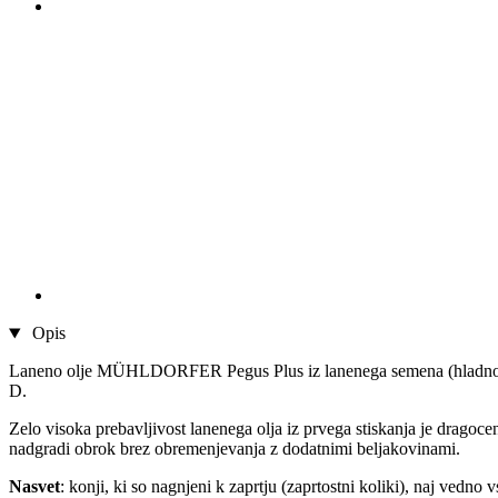
Opis
Laneno olje MÜHLDORFER Pegus Plus iz lanenega semena (hladno stisk
D.
Zelo visoka prebavljivost lanenega olja iz prvega stiskanja je dragocen
nadgradi obrok brez obremenjevanja z dodatnimi beljakovinami.
Nasvet
: konji, ki so nagnjeni k zaprtju (zaprtostni koliki), naj vedno