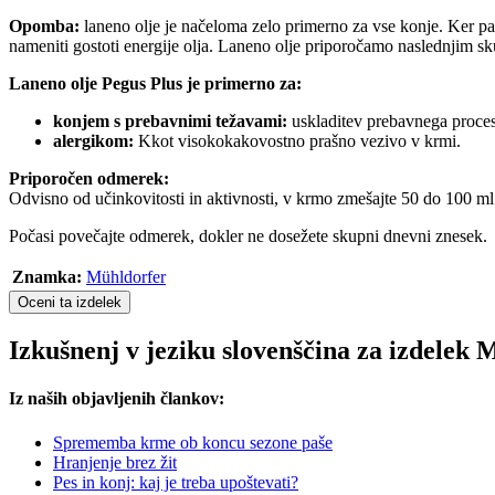
Opomba:
laneno olje je načeloma zelo primerno za vse konje. Ker pa
nameniti gostoti energije olja. Laneno olje priporočamo naslednjim s
Laneno olje Pegus Plus je primerno za:
konjem s prebavnimi težavami:
uskladitev prebavnega proce
alergikom:
Kkot visokokakovostno prašno vezivo v krmi.
Priporočen odmerek:
Odvisno od učinkovitosti in aktivnosti, v krmo zmešajte 50 do 100 ml 
Počasi povečajte odmerek, dokler ne dosežete skupni dnevni znesek.
Znamka:
Mühldorfer
Oceni ta izdelek
Izkušnenj v jeziku slovenščina za izdelek
Iz naših objavljenih člankov:
Sprememba krme ob koncu sezone paše
Hranjenje brez žit
Pes in konj: kaj je treba upoštevati?