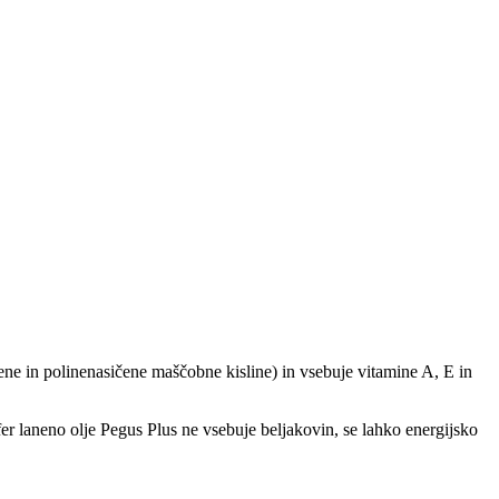
e in polinenasičene maščobne kisline) in vsebuje vitamine A, E in
rfer laneno olje Pegus Plus ne vsebuje beljakovin, se lahko energijsko