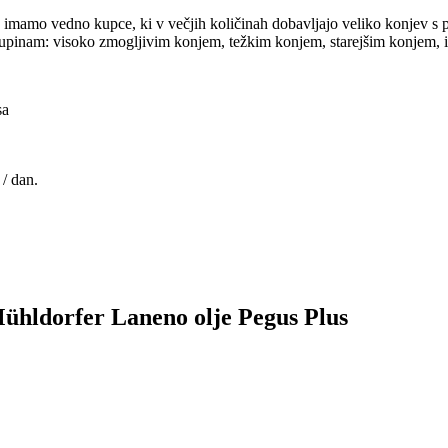
 imamo vedno kupce, ki v večjih količinah dobavljajo veliko konjev s 
kupinam: visoko zmogljivim konjem, težkim konjem, starejšim konjem, i
sa
/ dan.
 Mühldorfer Laneno olje Pegus Plus