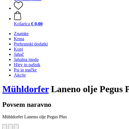
Košarica
€ 0,00
Znamke
Krma
Prehranski dodatki
Konj
Jahač
Jahalna moda
Hlev in pašnik
Psi in mačke
Akcije
Mühldorfer
Laneno olje Pegus 
Povsem naravno
Mühldorfer Laneno olje Pegus Plus