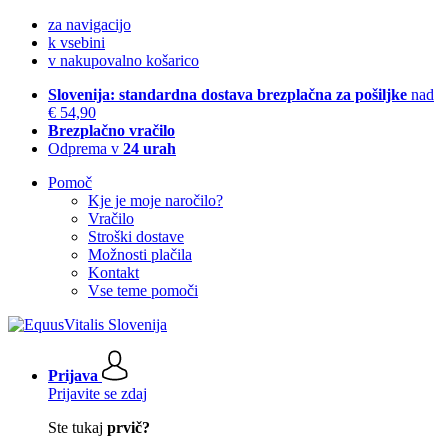
za navigacijo
k vsebini
v nakupovalno košarico
Slovenija: standardna dostava brezplačna za pošiljke
nad
€ 54,90
Brezplačno vračilo
Odprema v
24 urah
Pomoč
Kje je moje naročilo?
Vračilo
Stroški dostave
Možnosti plačila
Kontakt
Vse teme pomoči
Prijava
Prijavite se zdaj
Ste tukaj
prvič?