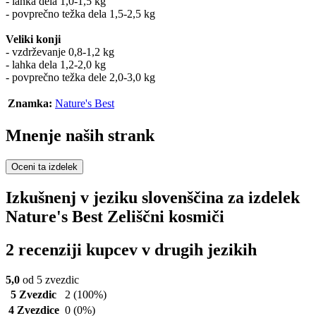
- lahka dela 1,0-1,5 kg
- povprečno težka dela 1,5-2,5 kg
Veliki konji
- vzdrževanje 0,8-1,2 kg
- lahka dela 1,2-2,0 kg
- povprečno težka dele 2,0-3,0 kg
Znamka:
Nature's Best
Mnenje naših strank
Oceni ta izdelek
Izkušnenj v jeziku slovenščina za izdelek
Nature's Best Zeliščni kosmiči
2 recenziji kupcev v drugih jezikih
5,0
od 5 zvezdic
5 Zvezdic
2
(100%)
4 Zvezdice
0
(0%)