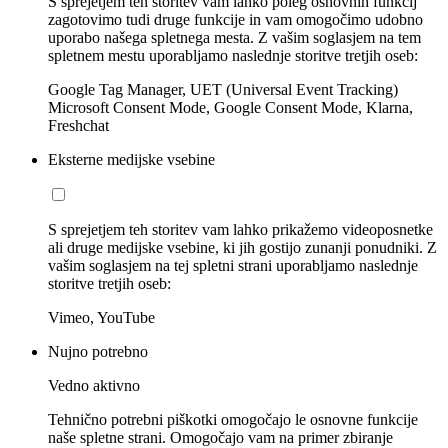
S sprejetjem teh storitev vam lahko poleg osnovnih funkcij
zagotovimo tudi druge funkcije in vam omogočimo udobno
uporabo našega spletnega mesta. Z vašim soglasjem na tem
spletnem mestu uporabljamo naslednje storitve tretjih oseb:
Google Tag Manager, UET (Universal Event Tracking)
Microsoft Consent Mode, Google Consent Mode, Klarna,
Freshchat
Eksterne medijske vsebine
S sprejetjem teh storitev vam lahko prikažemo videoposnetke
ali druge medijske vsebine, ki jih gostijo zunanji ponudniki. Z
vašim soglasjem na tej spletni strani uporabljamo naslednje
storitve tretjih oseb:
Vimeo, YouTube
Nujno potrebno
Vedno aktivno
Tehnično potrebni piškotki omogočajo le osnovne funkcije
naše spletne strani. Omogočajo vam na primer zbiranje