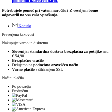
podnebno ozaveščen način
.
Potrebujete pomoč pri vašem naročilu? Z veseljem bomo
odgovorili na vsa vaša vprašanja.
Kontakt
Preverjena kakovost
Nakupujte varno in diskretno
Slovenija: standardna dostava brezplačna za pošiljke
nad
€ 54,90
Brezplačno vračilo
Delujemo na
podnebno ozaveščen način
.
Varno plačilo
s šifriranjem SSL
Načini plačila
Po povzetju
Predračun