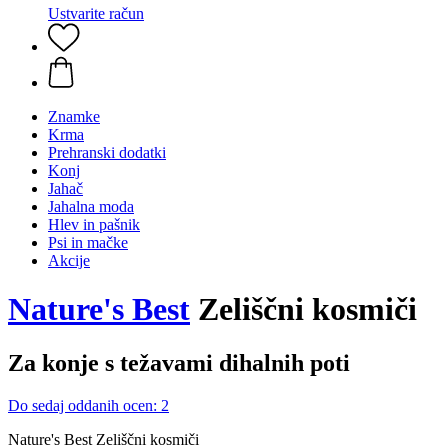
Ustvarite račun
Znamke
Krma
Prehranski dodatki
Konj
Jahač
Jahalna moda
Hlev in pašnik
Psi in mačke
Akcije
Nature's Best
Zeliščni kosmiči
Za konje s težavami dihalnih poti
Do sedaj oddanih ocen: 2
Nature's Best Zeliščni kosmiči