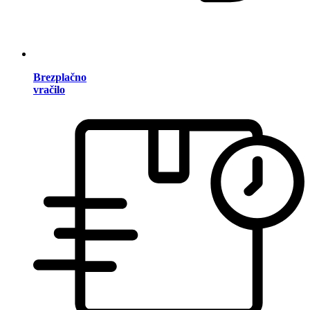
Brezplačno
vračilo