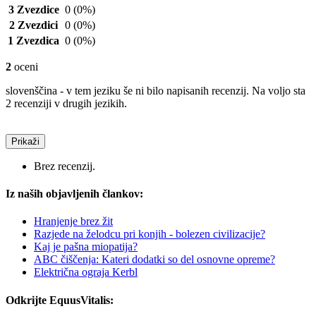
3 Zvezdice
0
(0%)
2 Zvezdici
0
(0%)
1 Zvezdica
0
(0%)
2
oceni
slovenščina - v tem jeziku še ni bilo napisanih recenzij. Na voljo sta
2 recenziji v drugih jezikih.
Prikaži
Brez recenzij.
Iz naših objavljenih člankov:
Hranjenje brez žit
Razjede na želodcu pri konjih - bolezen civilizacije?
Kaj je pašna miopatija?
ABC čiščenja: Kateri dodatki so del osnovne opreme?
Električna ograja Kerbl
Odkrijte EquusVitalis: