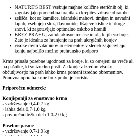
NATURE'S BEST vsebuje majhne količine eteričnih olj, ki
zagotavljajo pomembna hranila za krepitev zdrave obrambe
zelišča, kot so kamilice, islandski mahovi, timijan in navadni
lapuh, vsebujejo sluz, flavonoide, lišajeve kisline in druge
snovi, ki zagotavljajo optimalno oskrbo s hranili
BREZ PRAHU, zaradi okusne melase in olj, ki jih vsebuje.
Zato je idealna za hranjenje na prah alergičnih konjev
visoke ravni vitaminov in elementov v sledeh zagotavljajo
konju najboljšo možno prehransko podporo
Krma prinaša posebne ugodnosti za konje, ki so omejeni na vreče ali
na pašnike, ki so izredno pusti. Za konje z izredno visoko
občutljivostjo na prah lahko krma pomeni izredno obremenitev.
Ponovna uporaba krme brez prahu je koristna.
Priporočen odmerek:
Konji/poniji za enostavno krmo
- vzdrževanje 0,4-0,7 kg
- lahka dela 0,7-1,0 kg
- povprečno težka dela 1.0-2.0 kg
Posebne pasme
- vzdrževanje 0,7-1,0 kg