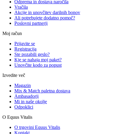
Odprema in dostava naročila
Vračila
Akcije in unovčitev darilnih bonov
Ali potrebujete dodatno pomoč?
Poslovni partnerji
Moj račun
Prijavite se
Registracija
Ste pozabili geslo?
Kje se nahaja moj paket?
Unovčite kodo za popust
Izvedite več
Magazin
Mix & Match paletna dostava
Ambasadorji
Mi in naše okolje
Odpoklici
O Equus Vitalis
O trgovini Equus Vitalis
Kontakt