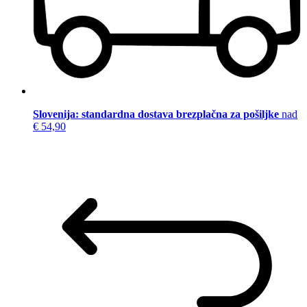
Slovenija: standardna dostava brezplačna za pošiljke
nad
€ 54,90