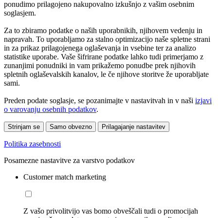
ponudimo prilagojeno nakupovalno izkušnjo z vašim osebnim
soglasjem.
Za to zbiramo podatke o naših uporabnikih, njihovem vedenju in
napravah. To uporabljamo za stalno optimizacijo naše spletne strani
in za prikaz prilagojenega oglaševanja in vsebine ter za analizo
statistike uporabe. Vaše šifrirane podatke lahko tudi primerjamo z
zunanjimi ponudniki in vam prikažemo ponudbe prek njihovih
spletnih oglaševalskih kanalov, le če njihove storitve že uporabljate
sami.
Preden podate soglasje, se pozanimajte v nastavitvah in v naši
izjavi
o varovanju osebnih podatkov
.
Strinjam se
Samo obvezno
Prilagajanje nastavitev
Politika zasebnosti
Posamezne nastavitve za varstvo podatkov
Customer match marketing
Z vašo privolitvijo vas bomo obveščali tudi o promocijah