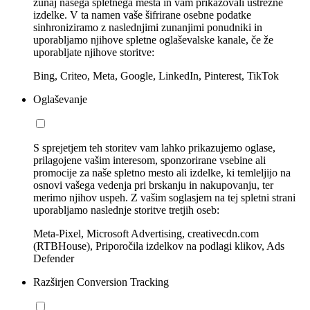
zunaj našega spletnega mesta in vam prikazovali ustrezne
izdelke. V ta namen vaše šifrirane osebne podatke
sinhroniziramo z naslednjimi zunanjimi ponudniki in
uporabljamo njihove spletne oglaševalske kanale, če že
uporabljate njihove storitve:
Bing, Criteo, Meta, Google, LinkedIn, Pinterest, TikTok
Oglaševanje
S sprejetjem teh storitev vam lahko prikazujemo oglase,
prilagojene vašim interesom, sponzorirane vsebine ali
promocije za naše spletno mesto ali izdelke, ki temleljijo na
osnovi vašega vedenja pri brskanju in nakupovanju, ter
merimo njihov uspeh. Z vašim soglasjem na tej spletni strani
uporabljamo naslednje storitve tretjih oseb:
Meta-Pixel, Microsoft Advertising, creativecdn.com
(RTBHouse), Priporočila izdelkov na podlagi klikov, Ads
Defender
Razširjen Conversion Tracking