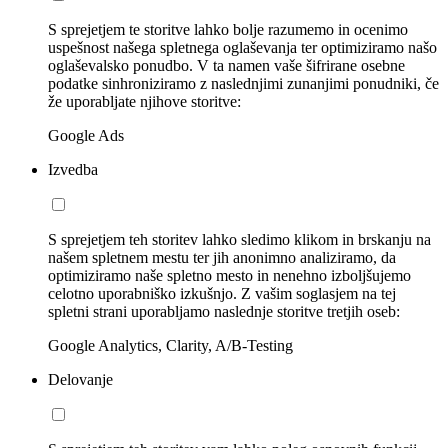
S sprejetjem te storitve lahko bolje razumemo in ocenimo
uspešnost našega spletnega oglaševanja ter optimiziramo našo
oglaševalsko ponudbo. V ta namen vaše šifrirane osebne
podatke sinhroniziramo z naslednjimi zunanjimi ponudniki, če
že uporabljate njihove storitve:
Google Ads
Izvedba
S sprejetjem teh storitev lahko sledimo klikom in brskanju na
našem spletnem mestu ter jih anonimno analiziramo, da
optimiziramo naše spletno mesto in nenehno izboljšujemo
celotno uporabniško izkušnjo. Z vašim soglasjem na tej
spletni strani uporabljamo naslednje storitve tretjih oseb:
Google Analytics, Clarity, A/B-Testing
Delovanje