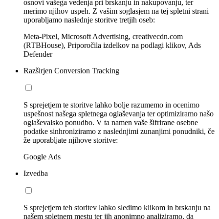
osnovi vašega vedenja pri brskanju in nakupovanju, ter
merimo njihov uspeh. Z vašim soglasjem na tej spletni strani
uporabljamo naslednje storitve tretjih oseb:
Meta-Pixel, Microsoft Advertising, creativecdn.com
(RTBHouse), Priporočila izdelkov na podlagi klikov, Ads
Defender
Razširjen Conversion Tracking
S sprejetjem te storitve lahko bolje razumemo in ocenimo
uspešnost našega spletnega oglaševanja ter optimiziramo našo
oglaševalsko ponudbo. V ta namen vaše šifrirane osebne
podatke sinhroniziramo z naslednjimi zunanjimi ponudniki, če
že uporabljate njihove storitve:
Google Ads
Izvedba
S sprejetjem teh storitev lahko sledimo klikom in brskanju na
našem spletnem mestu ter jih anonimno analiziramo, da