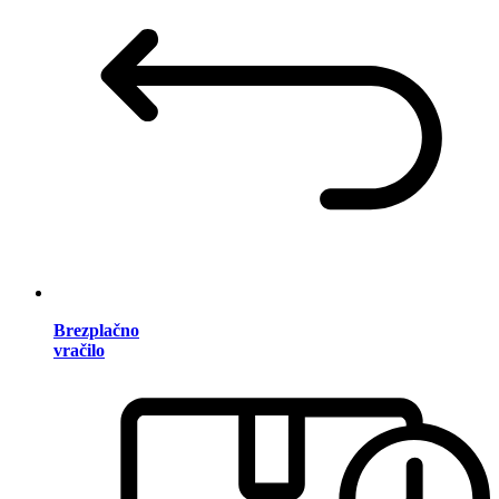
Brezplačno
vračilo