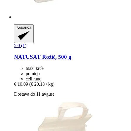
Košarica
5.0 (1)
NATUSAT
Rožič, 500 g
blaži krče
pomirja
celi rane
€ 10,09
(€ 20,18 / kg)
Dostava do 11 avgust