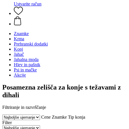
Ustvarite račun
Znamke
Krma
Prehranski dodatki
Konj
Jahač
Jahalna moda
Hlev in pašnik
Psi in mačke
Akcije
Posamezna zelišča za konje s težavami z
dihali
Filtriranje in razvrščanje
Cene
Znamke
Tip konja
Filter