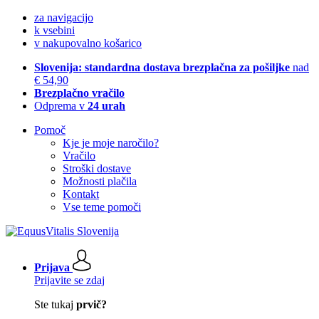
za navigacijo
k vsebini
v nakupovalno košarico
Slovenija: standardna dostava brezplačna za pošiljke
nad
€ 54,90
Brezplačno vračilo
Odprema v
24 urah
Pomoč
Kje je moje naročilo?
Vračilo
Stroški dostave
Možnosti plačila
Kontakt
Vse teme pomoči
Prijava
Prijavite se zdaj
Ste tukaj
prvič?