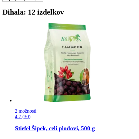
Dihala: 12 izdelkov
2 možnosti
4.7 (30)
Stiefel
Šipek, celi plodovi, 500 g