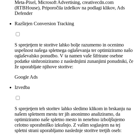
Meta-Pixel, Microsoft Advertising, creativecdn.com
(RTBHouse), Priporočila izdelkov na podlagi klikov, Ads
Defender
Razširjen Conversion Tracking
S sprejetjem te storitve lahko bolje razumemo in ocenimo
uspešnost našega spletnega oglaševanja ter optimiziramo našo
oglaševalsko ponudbo. V ta namen vaše šifrirane osebne
podatke sinhroniziramo z naslednjimi zunanjimi ponudniki, če
že uporabljate njihove storitve:
Google Ads
Izvedba
S sprejetjem teh storitev lahko sledimo klikom in brskanju na
našem spletnem mestu ter jih anonimno analiziramo, da
optimiziramo naše spletno mesto in nenehno izboljšujemo
celotno uporabniško izkušnjo. Z vašim soglasjem na tej
spletni strani uporabljamo naslednje storitve tretjih oseb: