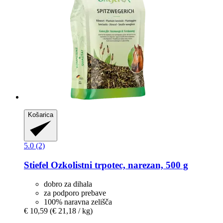
Košarica
5.0 (2)
Stiefel
Ozkolistni trpotec, narezan, 500 g
dobro za dihala
za podporo prebave
100% naravna zelišča
€ 10,59
(€ 21,18 / kg)