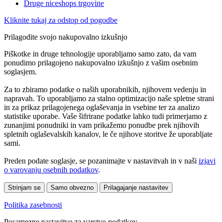
Druge niceshops trgovine
Kliknite tukaj za odstop od pogodbe
Prilagodite svojo nakupovalno izkušnjo
Piškotke in druge tehnologije uporabljamo samo zato, da vam
ponudimo prilagojeno nakupovalno izkušnjo z vašim osebnim
soglasjem.
Za to zbiramo podatke o naših uporabnikih, njihovem vedenju in
napravah. To uporabljamo za stalno optimizacijo naše spletne strani
in za prikaz prilagojenega oglaševanja in vsebine ter za analizo
statistike uporabe. Vaše šifrirane podatke lahko tudi primerjamo z
zunanjimi ponudniki in vam prikažemo ponudbe prek njihovih
spletnih oglaševalskih kanalov, le če njihove storitve že uporabljate
sami.
Preden podate soglasje, se pozanimajte v nastavitvah in v naši
izjavi
o varovanju osebnih podatkov
.
Strinjam se
Samo obvezno
Prilagajanje nastavitev
Politika zasebnosti
Posamezne nastavitve za varstvo podatkov