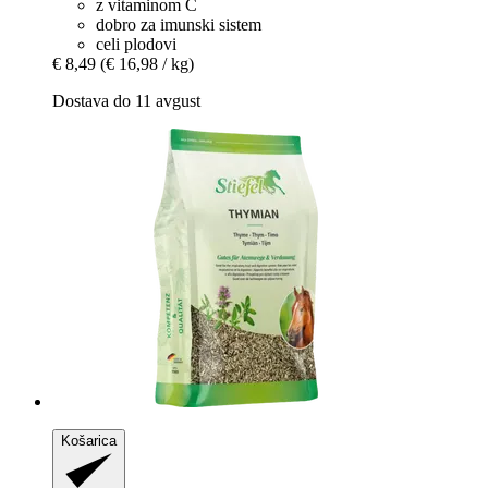
z vitaminom C
dobro za imunski sistem
celi plodovi
€ 8,49
(€ 16,98 / kg)
Dostava do 11 avgust
Košarica