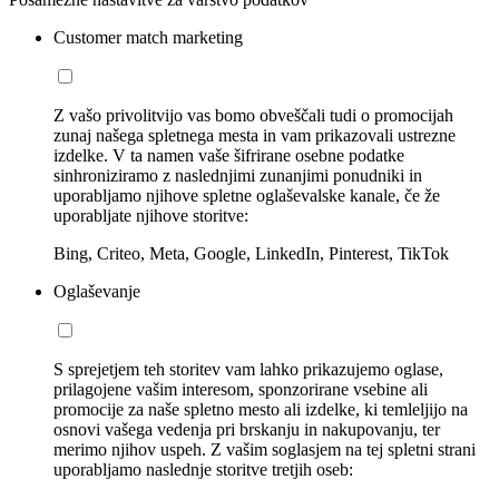
Customer match marketing
Z vašo privolitvijo vas bomo obveščali tudi o promocijah
zunaj našega spletnega mesta in vam prikazovali ustrezne
izdelke. V ta namen vaše šifrirane osebne podatke
sinhroniziramo z naslednjimi zunanjimi ponudniki in
uporabljamo njihove spletne oglaševalske kanale, če že
uporabljate njihove storitve:
Bing, Criteo, Meta, Google, LinkedIn, Pinterest, TikTok
Oglaševanje
S sprejetjem teh storitev vam lahko prikazujemo oglase,
prilagojene vašim interesom, sponzorirane vsebine ali
promocije za naše spletno mesto ali izdelke, ki temleljijo na
osnovi vašega vedenja pri brskanju in nakupovanju, ter
merimo njihov uspeh. Z vašim soglasjem na tej spletni strani
uporabljamo naslednje storitve tretjih oseb: