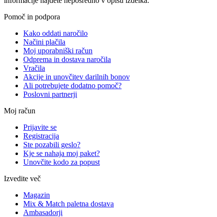
informacije najdete neposredno v opisu izdelka.
Pomoč in podpora
Kako oddati naročilo
Načini plačila
Moj uporabniški račun
Odprema in dostava naročila
Vračila
Akcije in unovčitev darilnih bonov
Ali potrebujete dodatno pomoč?
Poslovni partnerji
Moj račun
Prijavite se
Registracija
Ste pozabili geslo?
Kje se nahaja moj paket?
Unovčite kodo za popust
Izvedite več
Magazin
Mix & Match paletna dostava
Ambasadorji