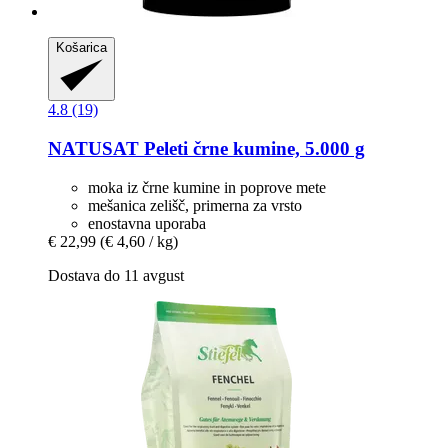
Košarica
4.8 (19)
NATUSAT
Peleti črne kumine, 5.000 g
moka iz črne kumine in poprove mete
mešanica zelišč, primerna za vrsto
enostavna uporaba
€ 22,99
(€ 4,60 / kg)
Dostava do 11 avgust