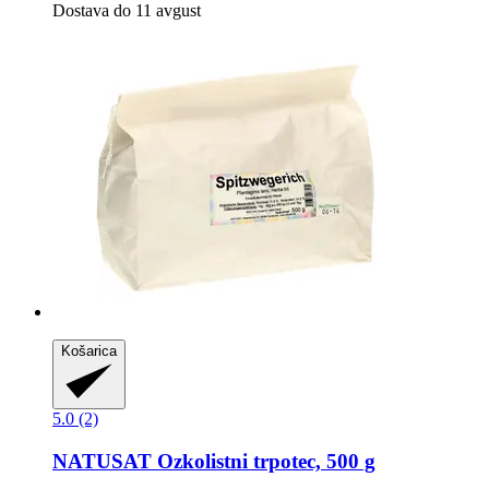
Dostava do 11 avgust
Košarica
5.0 (2)
NATUSAT
Ozkolistni trpotec, 500 g