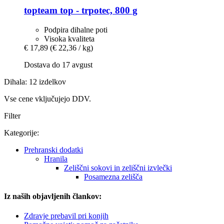
topteam
top -​ trpotec, 800 g
Podpira dihalne poti
Visoka kvaliteta
€ 17,89
(€ 22,36 / kg)
Dostava do 17 avgust
Dihala: 12 izdelkov
Vse cene vključujejo DDV.
Filter
Kategorije:
Prehranski dodatki
Hranila
Zeliščni sokovi in ​​zeliščni izvlečki
Posamezna zelišča
Iz naših objavljenih člankov:
Zdravje prebavil pri konjih