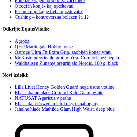
Pomožne vajeti: pomoč za začetnike
Otroci in konji - kaj upoštevati
Pes in konj: kaj je treba upoštevati?
Cushing – kontroverzna bolezen št. 1?
Odkrijte EquusVitalis:
Agrobs
QHP Martingale Hobby horse
Ostroge Ultra Fit Extra Grip, zaobljen konec vratu
Mrežasto pregrinajlo proti mrčesu Comfort, bež pepita
Waldhausen Zunanje pregrinjalo Nordic, 100 g, black
Novi izdelki:
Lilla Livet Honey Golden Guard nega ustne votline
ELT Jahalne hlače Comfort Ride Glam, white
NATUSAT Agaricus v prahu
ELT Jakna Powerstretch Tokyo, mahogany
Jahalne hlače Mathilda Glam High Waist, deep blue