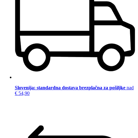
Slovenija: standardna dostava brezplačna za pošiljke
nad
€ 54,90