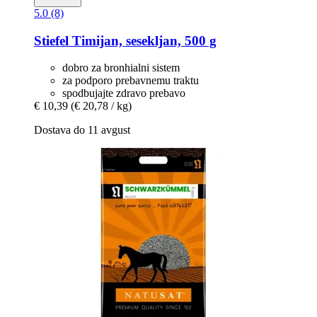
5.0 (8)
Stiefel
Timijan, sesekljan, 500 g
dobro za bronhialni sistem
za podporo prebavnemu traktu
spodbujajte zdravo prebavo
€ 10,39
(€ 20,78 / kg)
Dostava do 11 avgust