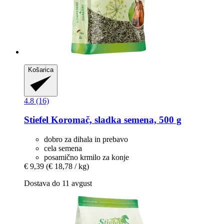
Košarica
4.8 (16)
Stiefel
Koromač, sladka semena, 500 g
dobro za dihala in prebavo
cela semena
posamično krmilo za konje
€ 9,39
(€ 18,78 / kg)
Dostava do 11 avgust