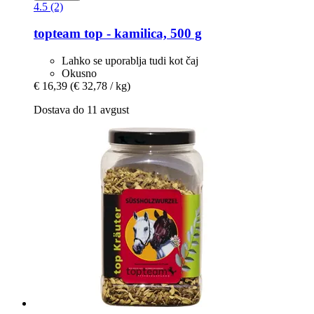
4.5 (2)
topteam
top -​ kamilica, 500 g
Lahko se uporablja tudi kot čaj
Okusno
€ 16,39
(€ 32,78 / kg)
Dostava do 11 avgust